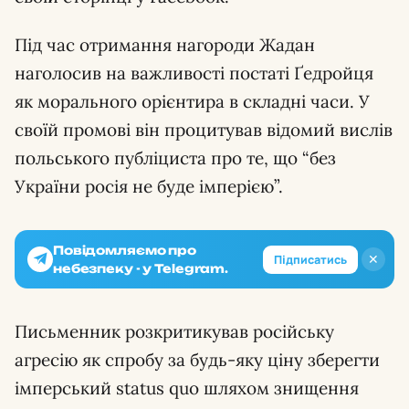
Під час отримання нагороди Жадан
наголосив на важливості постаті Ґедройця
як морального орієнтира в складні часи. У
своїй промові він процитував відомий вислів
польського публіциста про те, що “без
України росія не буде імперією”.
Повідомляємо про
✕
Підписатись
небезпеку - у Telegram.
Письменник розкритикував російську
агресію як спробу за будь-яку ціну зберегти
імперський status quo шляхом знищення