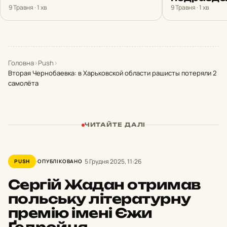
9 Травня · 1 хв
9 Травня · 1 хв
Головна
›
Push
›
Вторая Чернобаевка: в Харьковской области рашисты потеряли 2
самолёта
ЧИТАЙТЕ ДАЛІ
5 Грудня 2025, 11:26
PUSH
ОПУБЛІКОВАНО
Сергій Жадан отримав
польську літературну
премію імені Єжи