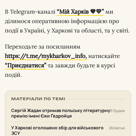
В Telegram-каналі
“Мій Харків 💙💛”
ми
ділимося оперативною інформацією про
події в Україні, у Харкові та області, та у світі.
Переходьте за посиланням
https://t.me/mykharkov_info,
натискайте
“Приєднатися”
та завжди будьте в курсі
подій.
МАТЕРІАЛИ ПО ТЕМІ
Сергій Жадан отримав польську літературну
5 Грудня
премію імені Єжи Ґедройця
У Харкові оголошено збір для військового
26 Квітня
ЗСУ