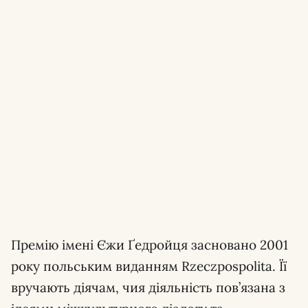
Премію імені Єжи Ґедройця засновано 2001
року польським виданням Rzeczpospolita. Її
вручають діячам, чия діяльність пов’язана з