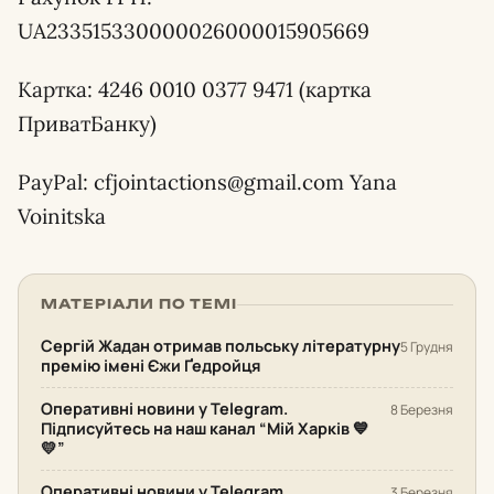
UA233515330000026000015905669
Картка: 4246 0010 0377 9471 (картка
ПриватБанку)
PayPal: cfjointactions@gmail.com Yana
Voinitska
МАТЕРІАЛИ ПО ТЕМІ
Сергій Жадан отримав польську літературну
5 Грудня
премію імені Єжи Ґедройця
Оперативні новини у Telegram.
8 Березня
Підписуйтесь на наш канал “Мій Харків 💙
💛”
Оперативні новини у Telegram.
3 Березня