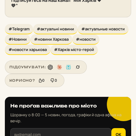
Підписуйтесь на наш канал “Мій Харків 💙
💛”
#Telegram
#актуальні новини
#актуальные новости
#Новини
#новини Харкова
#новости
#новости харькова
#Харків місто-герой
ПІДСУМУВАТИ:
0
0
КОРИСНО?
Не проґав важливе про місто
Щоранку о 8:00 — 5 новин, погода, графіки й одна афіша на
вечір.
OK