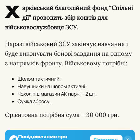
Х
арківський благодійний фонд “Спільні
дії” проводить збір коштів для
військовослужбовця ЗСУ.
Наразі військовий ЗСУ закінчує навчання і
буде виконувати бойові завдання на одному
з напрямків фронту. Військовому потрібні:
Шолом тактичний;
Навушники на шолом активні;
Чохол під магазин АК парні – 2 шт;
Сумка збросу.
Орієнтовна потрібна сума – 30 000 грн.
Повідомляємо про
✕
Підписатись