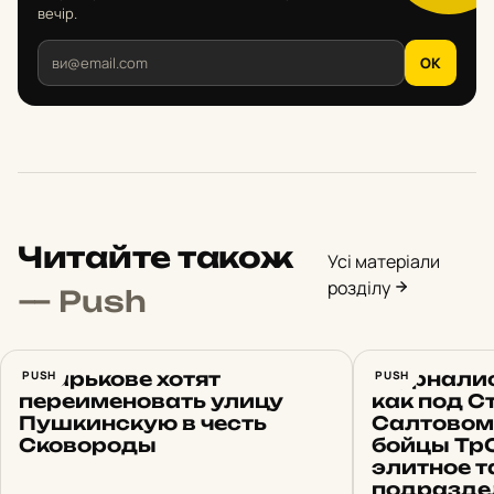
вечір.
OK
Читайте також
Усі матеріали
розділу
— Push
В Харькове хотят
PUSH
Журналис
PUSH
переименовать улицу
как под 
Пушкинскую в честь
Салтовом
Сковороды
бойцы Тр
элитное т
подраздел