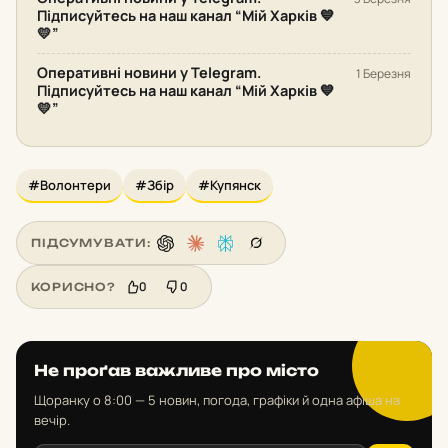
Підписуйтесь на наш канал “Мій Харків 💙
💛”
Оперативні новини у Telegram.
1 Березня
Підписуйтесь на наш канал “Мій Харків 💙
💛”
#Волонтери
#Збір
#Купянск
ПІДСУМУВАТИ:
0
0
КОРИСНО?
Не проґав важливе про місто
Щоранку о 8:00 — 5 новин, погода, графіки й одна афіша на
вечір.