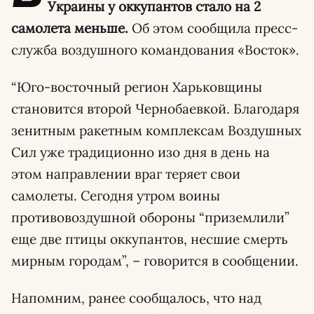
Украины у оккупантов стало на 2
самолета меньше.
Об этом сообщила пресс-
служба воздушного командования «Восток».
“Юго-восточный регион Харьковщины
становится второй Чернобаевкой. Благодаря
зенитным ракетным комплексам Воздушных
Сил уже традиционно изо дня в день на
этом направлении враг теряет свои
самолеты. Сегодня утром воины
противовоздушной обороны “приземлили”
еще две птицы оккупантов, несшие смерть
мирным городам”, – говорится в сообщении.
Напомним, ранее сообщалось, что над