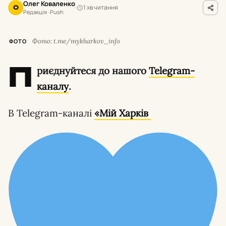
Олег Коваленко
1 хв читання
О
Редакція · Push
Фото: t.me/mykharkov_info
ФОТО
П
риєднуйтеся до нашого
Telegram-
каналу
.
В Telegram-каналі
«Мій Харків