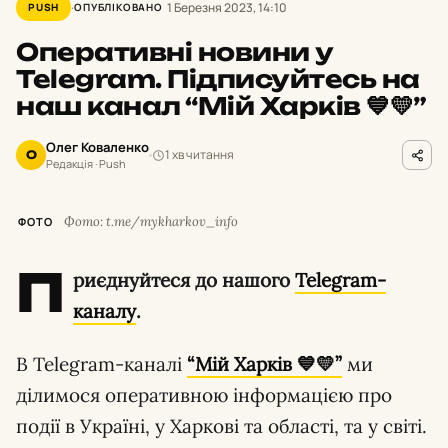
1 Березня 2023, 14:10
PUSH
ОПУБЛІКОВАНО
Оперативні новини у
Telegram. Підписуйтесь на
наш канал “Мій Харків 💙💛”
Олег Коваленко
1 хв читання
О
Редакція · Push
Фото: t.me/mykharkov_info
ФОТО
П
риєднуйтеся до нашого
Telegram-
каналу
.
В Telegram-каналі
“Мій Харків 💙💛”
ми
ділимося оперативною інформацією про
події в Україні, у Харкові та області, та у світі.