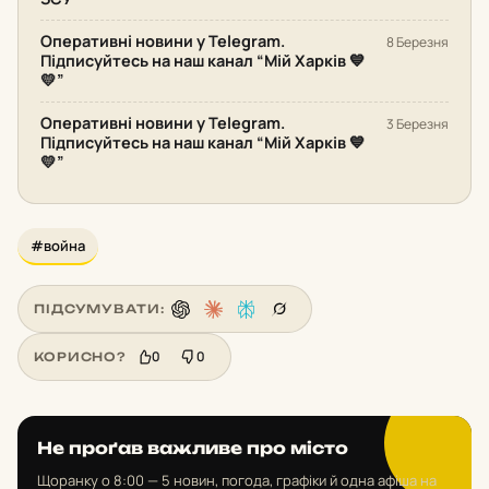
Оперативні новини у Telegram.
8 Березня
Підписуйтесь на наш канал “Мій Харків 💙
💛”
Оперативні новини у Telegram.
3 Березня
Підписуйтесь на наш канал “Мій Харків 💙
💛”
#война
ПІДСУМУВАТИ:
0
0
КОРИСНО?
Не проґав важливе про місто
Щоранку о 8:00 — 5 новин, погода, графіки й одна афіша на