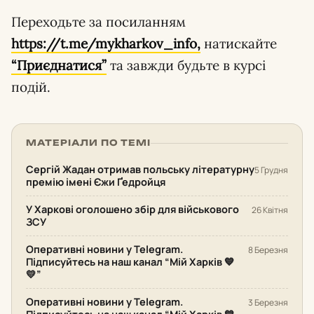
Переходьте за посиланням
https://t.me/mykharkov_info,
натискайте
“Приєднатися”
та завжди будьте в курсі
подій.
МАТЕРІАЛИ ПО ТЕМІ
Сергій Жадан отримав польську літературну
5 Грудня
премію імені Єжи Ґедройця
У Харкові оголошено збір для військового
26 Квітня
ЗСУ
Оперативні новини у Telegram.
8 Березня
Підписуйтесь на наш канал “Мій Харків 💙
💛”
Оперативні новини у Telegram.
3 Березня