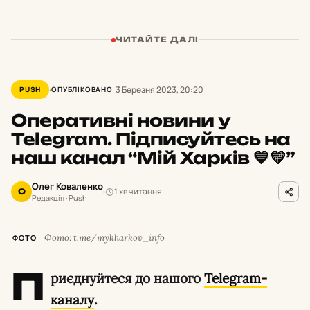
ЧИТАЙТЕ ДАЛІ
3 Березня 2023, 20:20
PUSH
ОПУБЛІКОВАНО
Оперативні новини у
Telegram. Підписуйтесь на
наш канал “Мій Харків 💙💛”
Олег Коваленко
1 хв читання
О
Редакція · Push
Фото: t.me/mykharkov_info
ФОТО
П
риєднуйтеся до нашого
Telegram-
каналу
.