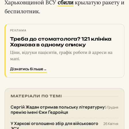
Харьковщиной ВСУ
сбили
крылатую ракету и
беспилотник.
РЕКЛАМА
Треба до стоматолога? 121 клініка
Харкова в одному списку
Ціни, відгуки пацієнтів, графік роботи й адреси на
мапі.
Дізнатись більше
→
МАТЕРІАЛИ ПО ТЕМІ
Сергій Жадан отримав польську літературну
5 Грудня
премію імені Єжи Ґедройця
У Харкові оголошено збір для військового
26 Квітня
ЗСУ