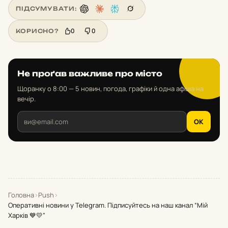
ПІДСУМУВАТИ:
0
0
КОРИСНО?
Не проґав важливе про місто
Щоранку о 8:00 — 5 новин, погода, графіки й одна афіша на
вечір.
OK
Головна
›
Push
›
Оперативні новини у Telegram. Підписуйтесь на наш канал “Мій
Харків 💙💛”