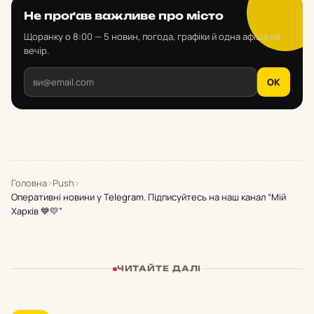
Не проґав важливе про місто
Щоранку о 8:00 — 5 новин, погода, графіки й одна афіша на
вечір.
OK
Головна
›
Push
›
Оперативні новини у Telegram. Підписуйтесь на наш канал “Мій
Харків 💙💛”
ЧИТАЙТЕ ДАЛІ