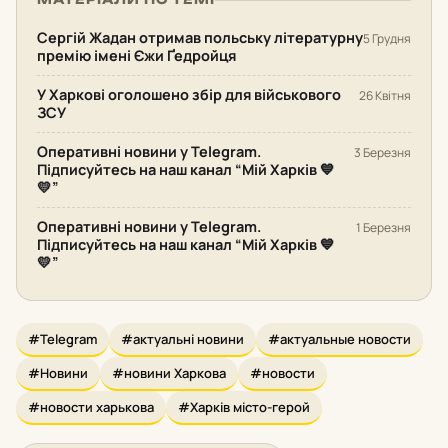
Сергій Жадан отримав польську літературну
5 Грудня
премію імені Єжи Ґедройця
У Харкові оголошено збір для військового
26 Квітня
ЗСУ
Оперативні новини у Telegram.
3 Березня
Підписуйтесь на наш канал “Мій Харків 💙
💛”
Оперативні новини у Telegram.
1 Березня
Підписуйтесь на наш канал “Мій Харків 💙
💛”
#Telegram
#актуальні новини
#актуальные новости
#Новини
#новини Харкова
#новости
#новости харькова
#Харків місто-герой