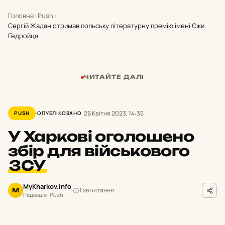
Головна
›
Push
›
Сергій Жадан отримав польську літературну премію імені Єжи
Ґедройця
ЧИТАЙТЕ ДАЛІ
26 Квітня 2023, 14:35
PUSH
ОПУБЛІКОВАНО
У Харкові оголошено
збір для військового
ЗСУ
MyKharkov.info
1 хв читання
M
Редакція · Push