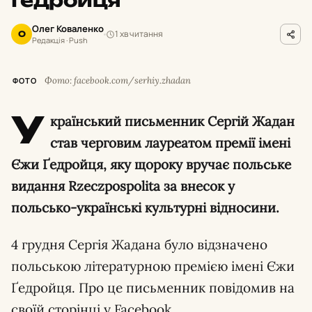
Ґедройця
Олег Коваленко
1 хв читання
О
Редакція · Push
Фото: facebook.com/serhiy.zhadan
ФОТО
У
країнський письменник Сергій Жадан
став черговим лауреатом премії імені
Єжи Ґедройця, яку щороку вручає польське
видання Rzeczpospolita за внесок у
польсько-українські культурні відносини.
4 грудня Сергія Жадана було відзначено
польською літературною премією імені Єжи
Ґедройця. Про це письменник повідомив на
своїй сторінці у Facebook.