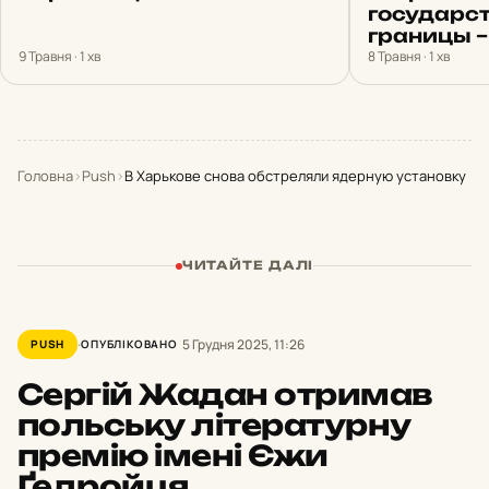
государс
границы –
9 Травня · 1 хв
8 Травня · 1 хв
Головна
›
Push
›
В Харькове снова обстреляли ядерную установку
ЧИТАЙТЕ ДАЛІ
5 Грудня 2025, 11:26
PUSH
ОПУБЛІКОВАНО
Сергій Жадан отримав
польську літературну
премію імені Єжи
Ґедройця