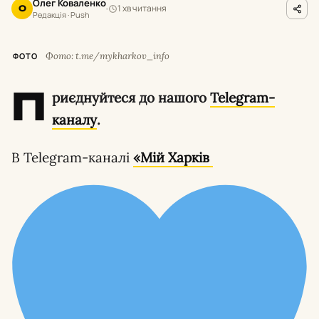
Олег Коваленко
1 хв читання
О
Редакція · Push
Фото: t.me/mykharkov_info
ФОТО
П
риєднуйтеся до нашого
Telegram-
каналу
.
В Telegram-каналі
«Мій Харків