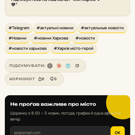
💛”
#Telegram
#актуальні новини
#актуальные новости
#Новини
#новини Харкова
#новости
#новости харькова
#Харків місто-герой
ПІДСУМУВАТИ:
0
0
КОРИСНО?
Не проґав важливе про місто
Щоранку о 8:00 — 5 новин, погода, графіки й одна афіша на
вечір.
OK