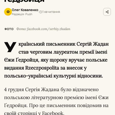
Олег Коваленко
1 хв читання
О
Редакція · Push
Фото: facebook.com/serhiy.zhadan
ФОТО
У
країнський письменник Сергій Жадан
став черговим лауреатом премії імені
Єжи Ґедройця, яку щороку вручає польське
видання Rzeczpospolita за внесок у
польсько-українські культурні відносини.
4 грудня Сергія Жадана було відзначено
польською літературною премією імені Єжи
Ґедройця. Про це письменник повідомив на
своїй сторінці у Facebook.