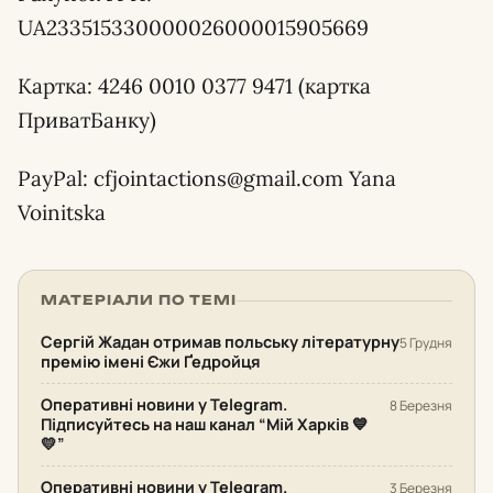
UA233515330000026000015905669
Картка: 4246 0010 0377 9471 (картка
ПриватБанку)
PayPal: cfjointactions@gmail.com Yana
Voinitska
МАТЕРІАЛИ ПО ТЕМІ
Сергій Жадан отримав польську літературну
5 Грудня
премію імені Єжи Ґедройця
Оперативні новини у Telegram.
8 Березня
Підписуйтесь на наш канал “Мій Харків 💙
💛”
Оперативні новини у Telegram.
3 Березня