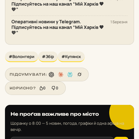
Підписуйтесь на наш канал “Мій Харків 💙
💛”
Оперативні новини у Telegram.
1 Березня
Підписуйтесь на наш канал “Мій Харків 💙
💛”
#Волонтери
#Збір
#Купянск
ПІДСУМУВАТИ:
0
0
КОРИСНО?
Не проґав важливе про місто
Щоранку о 8:00 — 5 новин, погода, графіки й одна афіша на
вечір.