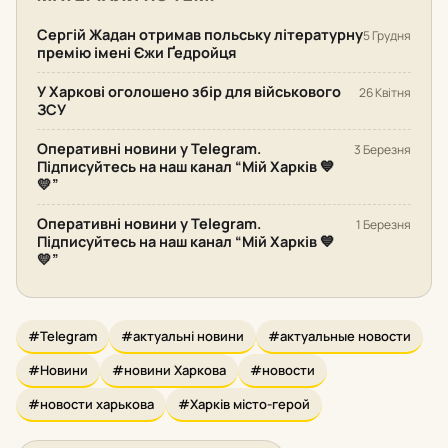
Сергій Жадан отримав польську літературну
5 Грудня
премію імені Єжи Ґедройця
У Харкові оголошено збір для військового
26 Квітня
ЗСУ
Оперативні новини у Telegram.
3 Березня
Підписуйтесь на наш канал “Мій Харків 💙
💛”
Оперативні новини у Telegram.
1 Березня
Підписуйтесь на наш канал “Мій Харків 💙
💛”
#Telegram
#актуальні новини
#актуальные новости
#Новини
#новини Харкова
#новости
#новости харькова
#Харків місто-герой