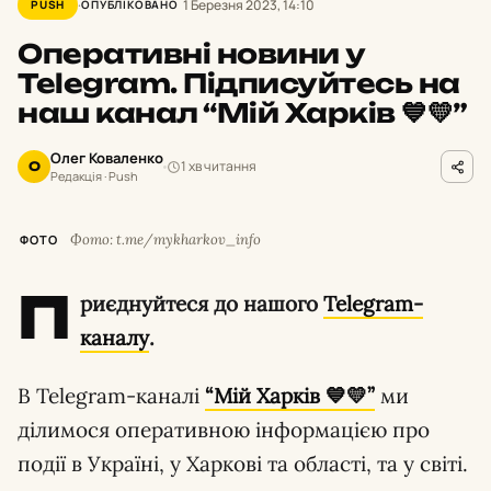
1 Березня 2023, 14:10
PUSH
ОПУБЛІКОВАНО
Оперативні новини у
Telegram. Підписуйтесь на
наш канал “Мій Харків 💙💛”
Олег Коваленко
1 хв читання
О
Редакція · Push
Фото: t.me/mykharkov_info
ФОТО
П
риєднуйтеся до нашого
Telegram-
каналу
.
В Telegram-каналі
“Мій Харків 💙💛”
ми
ділимося оперативною інформацією про
події в Україні, у Харкові та області, та у світі.