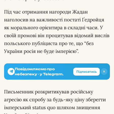
Під час отримання нагороди Жадан
наголосив на важливості постаті Ґедройця
як морального орієнтира в складні часи. У
своїй промові він процитував відомий вислів
польського публіциста про те, що “без
України росія не буде імперією”.
Повідомляємо про
✕
Підписатись
небезпеку - у Telegram.
Письменник розкритикував російську
агресію як спробу за будь-яку ціну зберегти
імперський status quo шляхом знищення