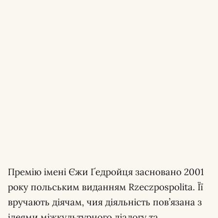
Премію імені Єжи Ґедройця засновано 2001
року польським виданням Rzeczpospolita. Її
вручають діячам, чия діяльність пов’язана з
ідеями міжкультурного діалогу та