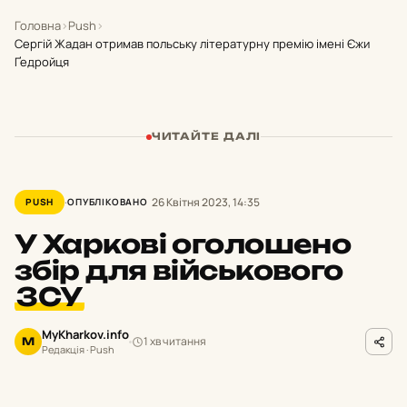
Головна
›
Push
›
Сергій Жадан отримав польську літературну премію імені Єжи
Ґедройця
ЧИТАЙТЕ ДАЛІ
26 Квітня 2023, 14:35
PUSH
ОПУБЛІКОВАНО
У Харкові оголошено
збір для військового
ЗСУ
MyKharkov.info
1 хв читання
M
Редакція · Push