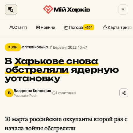
Мій Харків
Статті
Новини
Погода
Карта триво
+20°
Перейти
до
11 Березня 2022, 10:47
PUSH
ОПУБЛІКОВАНО
контенту
В
Харькове снова
обстреляли
ядерную
установку
Владлена Колесник
1 хв читання
В
Редакція · Push
10 марта российские оккупанты второй раз с
начала войны обстреляли