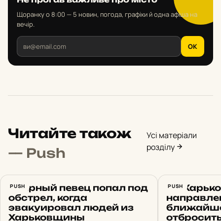
Щоранку о 8:00 — 5 новин, погода, графіки й одна афіша на
вечір.
OK
Читайте також
Усі матеріали
розділу
— Push
Оперный певец попал под
PUSH
На Харьк
PUSH
обстрел, когда
направлен
эвакуировал людей из
ближайше
Харьковщины
отбросить