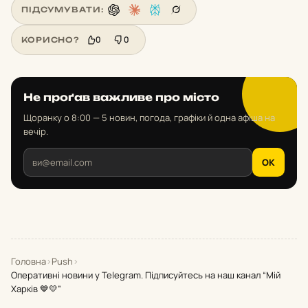
ПІДСУМУВАТИ:
0
0
КОРИСНО?
Не проґав важливе про місто
Щоранку о 8:00 — 5 новин, погода, графіки й одна афіша на
вечір.
OK
Головна
›
Push
›
Оперативні новини у Telegram. Підписуйтесь на наш канал “Мій
Харків 💙💛”