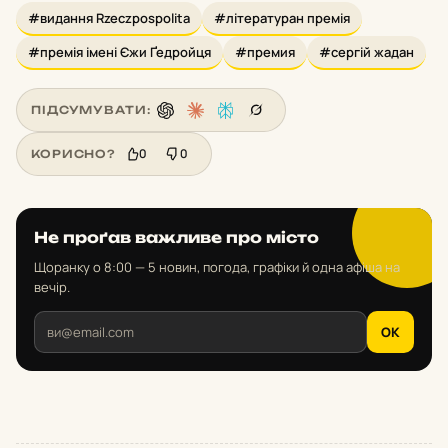
#видання Rzeczpospolita
#літературан премія
#премія імені Єжи Ґедройця
#премия
#сергій жадан
ПІДСУМУВАТИ:
0
0
КОРИСНО?
Не проґав важливе про місто
Щоранку о 8:00 — 5 новин, погода, графіки й одна афіша на
вечір.
OK