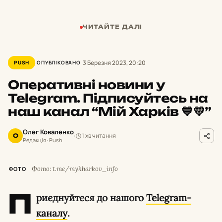
ЧИТАЙТЕ ДАЛІ
3 Березня 2023, 20:20
PUSH
ОПУБЛІКОВАНО
Оперативні новини у
Telegram. Підписуйтесь на
наш канал “Мій Харків 💙💛”
Олег Коваленко
1 хв читання
О
Редакція · Push
Фото: t.me/mykharkov_info
ФОТО
П
риєднуйтеся до нашого
Telegram-
каналу
.