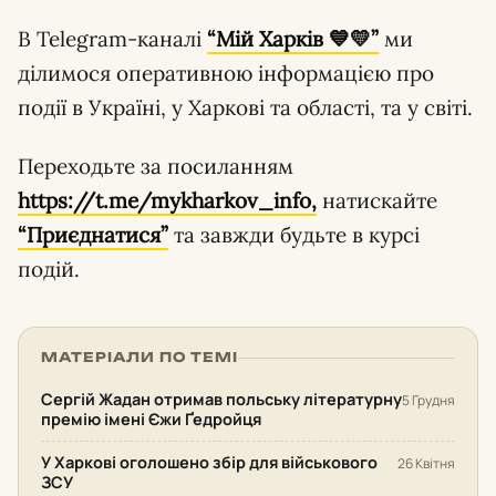
В Telegram-каналі
“Мій Харків 💙💛”
ми
ділимося оперативною інформацією про
події в Україні, у Харкові та області, та у світі.
Переходьте за посиланням
https://t.me/mykharkov_info,
натискайте
“Приєднатися”
та завжди будьте в курсі
подій.
МАТЕРІАЛИ ПО ТЕМІ
Сергій Жадан отримав польську літературну
5 Грудня
премію імені Єжи Ґедройця
У Харкові оголошено збір для військового
26 Квітня
ЗСУ