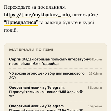
Переходьте за посиланням
https://t.me/mykharkov_info,
натискайте
“Приєднатися”
та завжди будьте в курсі
подій.
МАТЕРІАЛИ ПО ТЕМІ
Сергій Жадан отримав польську літературну
5 Грудня
премію імені Єжи Ґедройця
У Харкові оголошено збір для військового
26 Квітня
ЗСУ
Оперативні новини у Telegram.
8 Березня
Підписуйтесь на наш канал “Мій Харків 💙
💛”
Оперативні новини у Telegram.
3 Березня
Підписуйтесь на наш канал “Мій Харків 💙