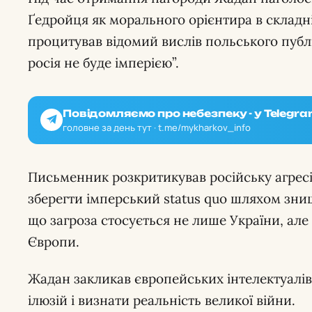
Ґедройця як морального орієнтира в складні 
процитував відомий вислів польського публі
росія не буде імперією”.
Повідомляємо про небезпеку - у Telegra
головне за день тут · t.me/mykharkov_info
Письменник розкритикував російську агресі
зберегти імперський status quo шляхом знищ
що загроза стосується не лише України, але 
Європи.
Жадан закликав європейських інтелектуалів
ілюзій і визнати реальність великої війни.