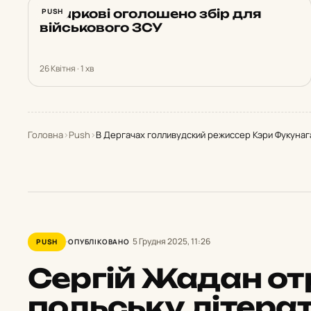
У Харкові оголошено збір для
PUSH
військового ЗСУ
26 Квітня · 1 хв
Головна
›
Push
›
В Дергачах голливудский режиссер Кэри Фукунаг
5 Грудня 2025, 11:26
PUSH
ОПУБЛІКОВАНО
Сергій Жадан о
польську літера