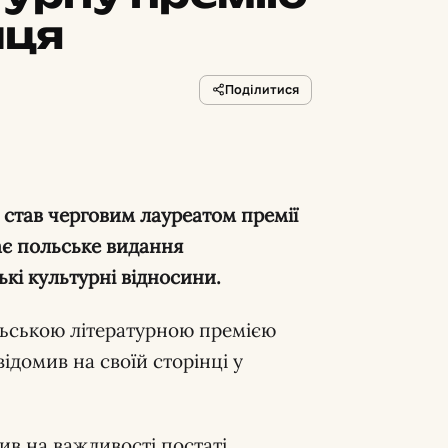
йця
Поділитися
став черговим лауреатом премії
ає польське видання
ькі культурні відносини.
льською літературною премією
ідомив на своїй сторінці у
в на важливості постаті