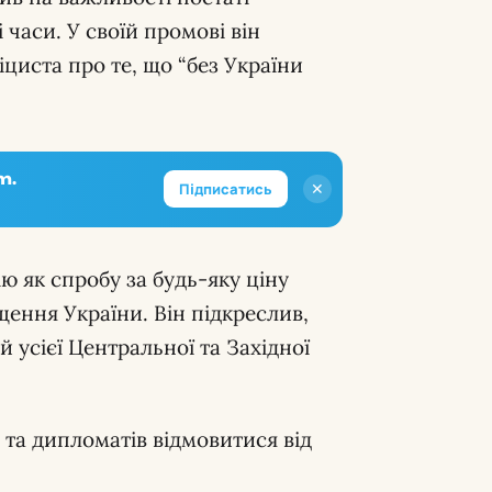
часи. У своїй промові він
циста про те, що “без України
m.
✕
Підписатись
ю як спробу за будь-яку ціну
ення України. Він підкреслив,
й усієї Центральної та Західної
 та дипломатів відмовитися від