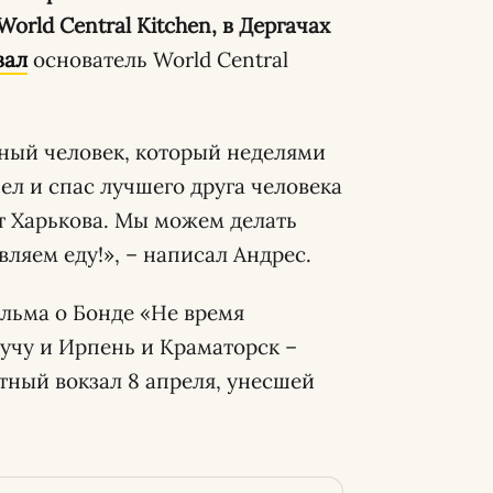
orld Central Kitchen, в Дергачах
зал
основатель World Central
тный человек, который неделями
шел и спас лучшего друга человека
от Харькова. Мы можем делать
вляем еду!», – написал Андрес.
льма о Бонде «Не время
Бучу и Ирпень и Краматорск –
тный вокзал 8 апреля, унесшей