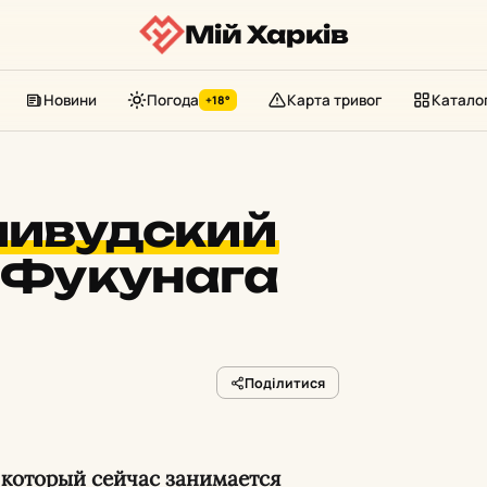
Мій Харків
Новини
Погода
Карта тривог
Катало
+18°
ливудский
 Фукунага
Поділитися
 который сейчас занимается