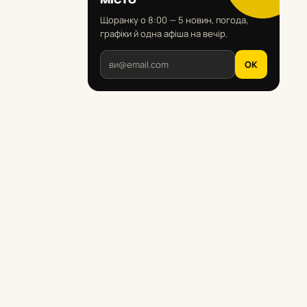
Щоранку о 8:00 — 5 новин, погода,
графіки й одна афіша на вечір.
OK