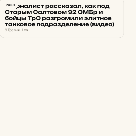
Журналист рассказал, как под
PUSH
Старым Салтовом 92 ОМБр и
бойцы ТрО разгромили элитное
танковое подразделение (видео)
9 Травня · 1 хв