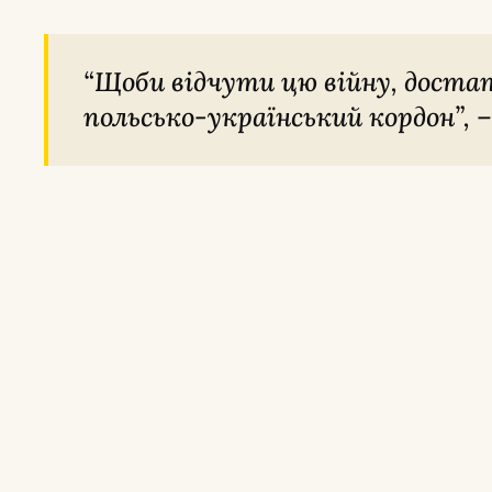
“Щоби відчути цю війну, достатньо перетнути
польсько-український кордон”, –