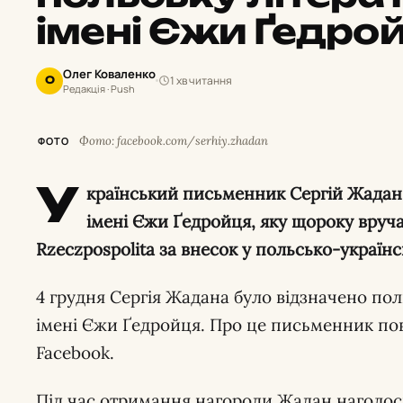
імені Єжи Ґедро
Олег Коваленко
1 хв читання
О
Редакція · Push
Фото: facebook.com/serhiy.zhadan
ФОТО
У
країнський письменник Сергій Жадан 
імені Єжи Ґедройця, яку щороку вруч
Rzeczpospolita за внесок у польсько-українс
4 грудня Сергія Жадана було відзначено по
імені Єжи Ґедройця. Про це письменник пов
Facebook.
Під час отримання нагороди Жадан наголоси