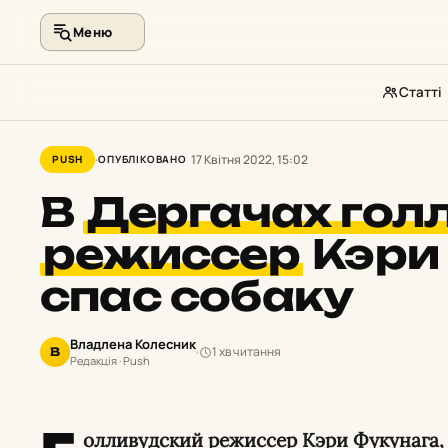
Меню
Статті
Перейти
до
17 Квітня 2022, 15:02
PUSH
ОПУБЛІКОВАНО
контенту
В
Дергачах гол
режиссер
Кэри
спас собаку
Владлена Колесник
1 хв читання
В
Редакція · Push
олливудский режиссер Кэри Фукунага,