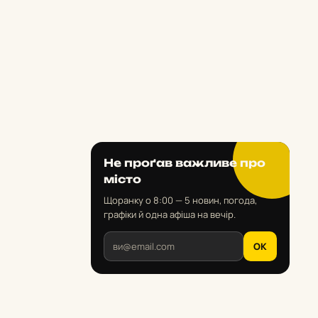
Не проґав важливе про
місто
Щоранку о 8:00 — 5 новин, погода,
графіки й одна афіша на вечір.
OK