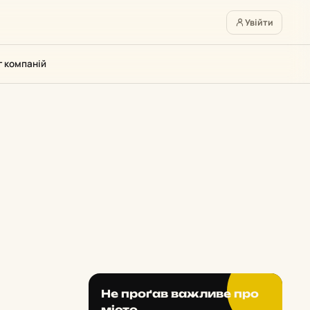
Увійти
г компаній
Не проґав важливе про
місто