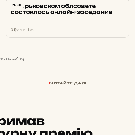
В Харьковском облсовете
PUSH
состоялось онлайн-заседание
9 Травня · 1 хв
а спас собаку
ЧИТАЙТЕ ДАЛІ
тримав
турну премію