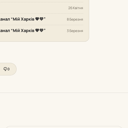
26 Квітня
анал “Мій Харків 💙💛”
8 Березня
анал “Мій Харків 💙💛”
3 Березня
0