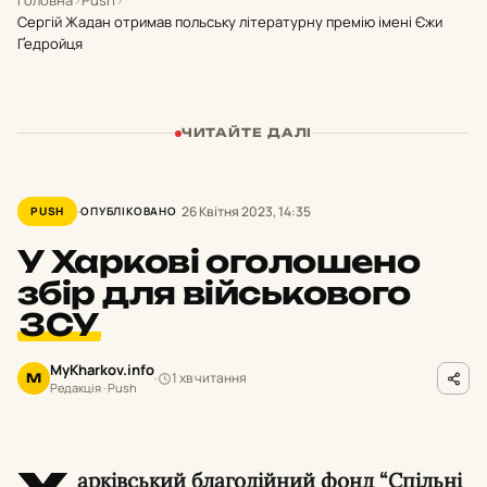
Головна
›
Push
›
Сергій Жадан отримав польську літературну премію імені Єжи
Ґедройця
ЧИТАЙТЕ ДАЛІ
26 Квітня 2023, 14:35
PUSH
ОПУБЛІКОВАНО
У Харкові оголошено
збір для військового
ЗСУ
MyKharkov.info
1 хв читання
M
Редакція · Push
арківський благодійний фонд “Спільні