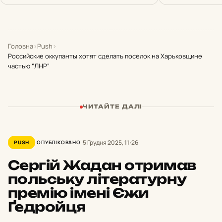
Головна
›
Push
›
Российские оккупанты хотят сделать поселок на Харьковщине
частью “ЛНР”
ЧИТАЙТЕ ДАЛІ
5 Грудня 2025, 11:26
PUSH
ОПУБЛІКОВАНО
Сергій Жадан отримав
польську літературну
премію імені Єжи
Ґедройця