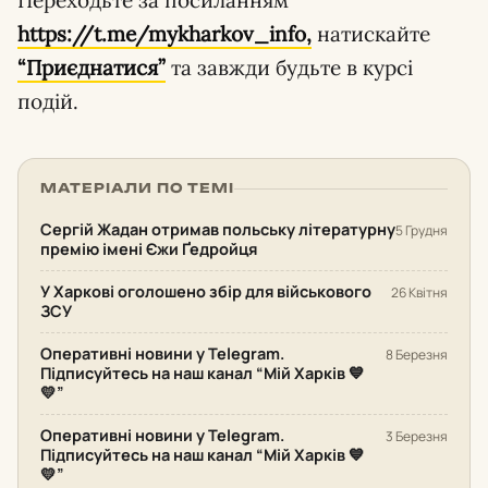
Переходьте за посиланням
https://t.me/mykharkov_info,
натискайте
“Приєднатися”
та завжди будьте в курсі
подій.
МАТЕРІАЛИ ПО ТЕМІ
Сергій Жадан отримав польську літературну
5 Грудня
премію імені Єжи Ґедройця
У Харкові оголошено збір для військового
26 Квітня
ЗСУ
Оперативні новини у Telegram.
8 Березня
Підписуйтесь на наш канал “Мій Харків 💙
💛”
Оперативні новини у Telegram.
3 Березня
Підписуйтесь на наш канал “Мій Харків 💙
💛”