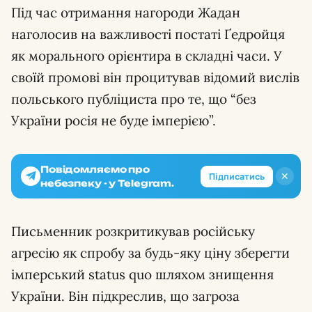
Під час отримання нагороди Жадан
наголосив на важливості постаті Ґедройця
як морального орієнтира в складні часи. У
своїй промові він процитував відомий вислів
польського публіциста про те, що “без
України росія не буде імперією”.
Повідомляємо про
✕
Підписатись
небезпеку - у Telegram.
Письменник розкритикував російську
агресію як спробу за будь-яку ціну зберегти
імперський status quo шляхом знищення
України. Він підкреслив, що загроза