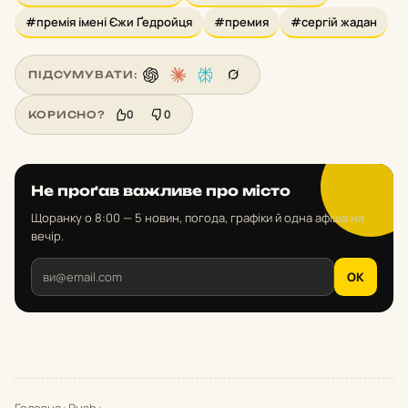
#премія імені Єжи Ґедройця
#премия
#сергій жадан
ПІДСУМУВАТИ:
0
0
КОРИСНО?
Не проґав важливе про місто
Щоранку о 8:00 — 5 новин, погода, графіки й одна афіша на
вечір.
OK