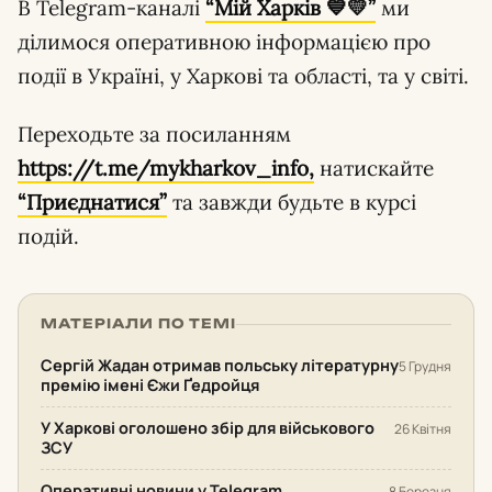
В Telegram-каналі
“Мій Харків 💙💛”
ми
ділимося оперативною інформацією про
події в Україні, у Харкові та області, та у світі.
Переходьте за посиланням
https://t.me/mykharkov_info,
натискайте
“Приєднатися”
та завжди будьте в курсі
подій.
МАТЕРІАЛИ ПО ТЕМІ
Сергій Жадан отримав польську літературну
5 Грудня
премію імені Єжи Ґедройця
У Харкові оголошено збір для військового
26 Квітня
ЗСУ
Оперативні новини у Telegram.
8 Березня