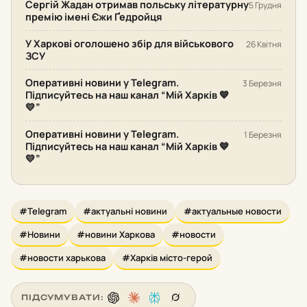
Сергій Жадан отримав польську літературну
5 Грудня
премію імені Єжи Ґедройця
У Харкові оголошено збір для військового
26 Квітня
ЗСУ
Оперативні новини у Telegram.
3 Березня
Підписуйтесь на наш канал “Мій Харків 💙
💛”
Оперативні новини у Telegram.
1 Березня
Підписуйтесь на наш канал “Мій Харків 💙
💛”
#Telegram
#актуальні новини
#актуальные новости
#Новини
#новини Харкова
#новости
#новости харькова
#Харків місто-герой
ПІДСУМУВАТИ: