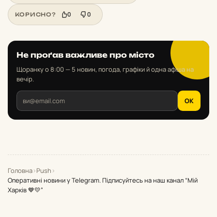
0
0
КОРИСНО?
Не проґав важливе про місто
Щоранку о 8:00 — 5 новин, погода, графіки й одна афіша на
вечір.
OK
Головна
›
Push
›
Оперативні новини у Telegram. Підписуйтесь на наш канал “Мій
Харків 💙💛”