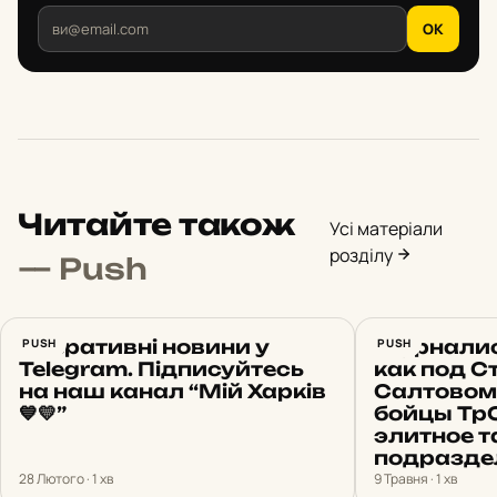
OK
Читайте також
Усі матеріали
розділу
— Push
Оперативні новини у
PUSH
Журналис
PUSH
Telegram. Підписуйтесь
как под 
на наш канал “Мій Харків
Салтовом
💙💛”
бойцы Тр
элитное т
подраздел
28 Лютого · 1 хв
9 Травня · 1 хв