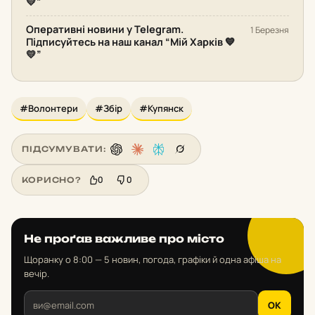
💛”
Оперативні новини у Telegram.
1 Березня
Підписуйтесь на наш канал “Мій Харків 💙
💛”
#Волонтери
#Збір
#Купянск
ПІДСУМУВАТИ:
0
0
КОРИСНО?
Не проґав важливе про місто
Щоранку о 8:00 — 5 новин, погода, графіки й одна афіша на
вечір.
OK