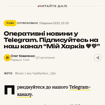
ЧИТАЙТЕ ДАЛІ
3 Березня 2023, 20:20
PUSH
ОПУБЛІКОВАНО
Оперативні новини у
Telegram. Підписуйтесь на
наш канал “Мій Харків 💙💛”
Олег Коваленко
1 хв читання
О
Редакція · Push
Фото: t.me/mykharkov_info
ФОТО
П
риєднуйтеся до нашого
Telegram-
каналу
.