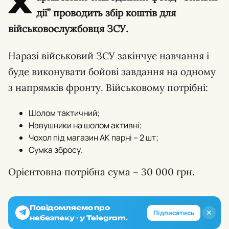
Х
дії” проводить збір коштів для
військовослужбовця ЗСУ.
Наразі військовий ЗСУ закінчує навчання і
буде виконувати бойові завдання на одному
з напрямків фронту. Військовому потрібні:
Шолом тактичний;
Навушники на шолом активні;
Чохол під магазин АК парні – 2 шт;
Сумка збросу.
Орієнтовна потрібна сума – 30 000 грн.
Повідомляємо про
✕
Підписатись
небезпеку - у Telegram.