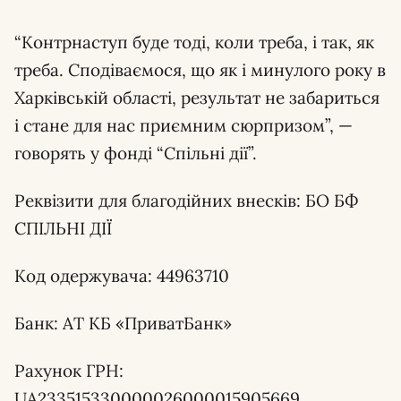
“Контрнаступ буде тоді, коли треба, і так, як
треба. Сподіваємося, що як і минулого року в
Харківській області, результат не забариться
і стане для нас приємним сюрпризом”, —
говорять у фонді “Спільні дії”.
Реквізити для благодійних внесків: БО БФ
СПІЛЬНІ ДІЇ
Код одержувача: 44963710
Банк: АТ КБ «ПриватБанк»
Рахунок ГРН:
UA233515330000026000015905669