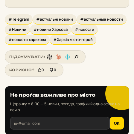
#Telegram
#актуальні новини
#актуальные новости
#Новини
#новини Харкова
#новости
#новости харькова
#Харків місто-герой
ПІДСУМУВАТИ:
0
0
КОРИСНО?
Не проґав важливе про місто
Щоранку о 8:00 — 5 новин, погода, графіки й одна афіша на
вечір.
OK