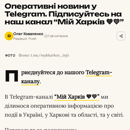
Оперативні новини у
Telegram. Підписуйтесь на
наш канал “Мій Харків 💙💛”
Олег Коваленко
1 хв читання
О
Редакція · Push
Фото: t.me/mykharkov_info
ФОТО
П
риєднуйтеся до нашого
Telegram-
каналу
.
В Telegram-каналі
“Мій Харків 💙💛”
ми
ділимося оперативною інформацією про
події в Україні, у Харкові та області, та у світі.