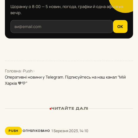
Щоранку о 8:00 — 5 новин, погода, графіки й одна афіша на
вечір.
OK
Головна
›
Push
›
Оперативні новини у Telegram. Підписуйтесь на наш канал “Мій
Харків 💙💛”
ЧИТАЙТЕ ДАЛІ
1 Березня 2023, 14:10
PUSH
ОПУБЛІКОВАНО