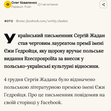
Олег Коваленко
1 хв читання
О
Редакція · Push
Фото: facebook.com/serhiy.zhadan
ФОТО
У
країнський письменник Сергій Жадан
став черговим лауреатом премії імені
Єжи Ґедройця, яку щороку вручає польське
видання Rzeczpospolita за внесок у
польсько-українські культурні відносини.
4 грудня Сергія Жадана було відзначено
польською літературною премією імені Єжи
Ґедройця. Про це письменник повідомив на
своїй сторінці у Facebook.