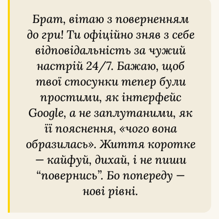
Брат, вітаю з поверненням
до гри! Ти офіційно зняв з себе
відповідальність за чужий
настрій 24/7. Бажаю, щоб
твої стосунки тепер були
простими, як інтерфейс
Google, а не заплутаними, як
її пояснення, «чого вона
образилась». Життя коротке
— кайфуй, дихай, і не пиши
“повернись”. Бо попереду —
нові рівні.