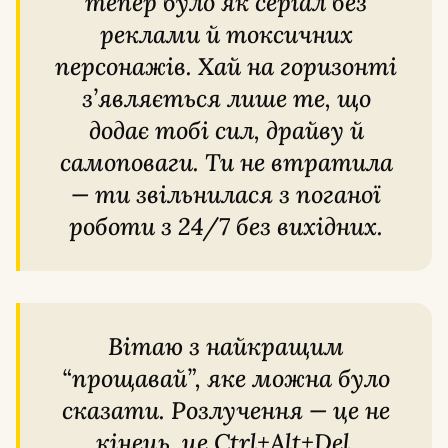
тепер було як серіал без
реклами й токсичних
персонажів. Хай на горизонті
з’являється лише те, що
додає тобі сил, драйву й
самоповаги. Ти не втратила
— ти звільнилася з поганої
роботи з 24/7 без вихідних.
Вітаю з найкращим
“прощавай”, яке можна було
сказати. Розлучення — це не
кінець, це Ctrl+Alt+Del.