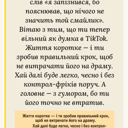
слів «я запізнився, бо
пояснював, що нічого не
значить той смайлик».
Вітаю з тим, що ти тепер
вільний як думка в TikTok.
Життя коротке — і ти
зробив правильний крок, щоб
не витрачати його на драму.
Хай далі буде легко, чесно і без
контрол-фріків поруч. А
головне — з гумором, бо ти
його точно не втратив.