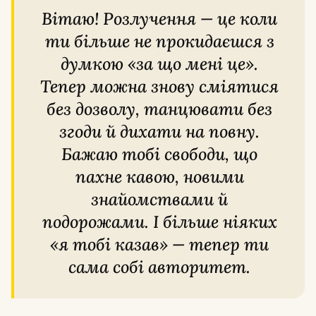
Вітаю! Розлучення — це коли
ти більше не прокидаєшся з
думкою «за що мені це».
Тепер можна знову сміятися
без дозволу, танцювати без
згоди й дихати на повну.
Бажаю тобі свободи, що
пахне кавою, новими
знайомствами й
подорожами. І більше ніяких
«я тобі казав» — тепер ти
сама собі авторитет.