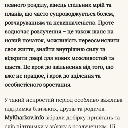
певного розділу, кінець спільних мрій та
планів, що часто супроводжується болем,
розчаруванням та невизначеністю. Проте
водночас розлучення – це також шанс на
новий початок, можливість переосмислити
своє життя, знайти внутрішню силу та
відкрити двері для нових можливостей та
щастя. Це крок до звільнення від того, що
вже не працює, і крок до зцілення та
особистісного зростання.
У такий непростий період особливо важлива
підтримка близьких, друзів та родичів.
MyKharkov.info
зібрали добірку привітань та
слів підтримки у зв’язку з розлученням. Ці