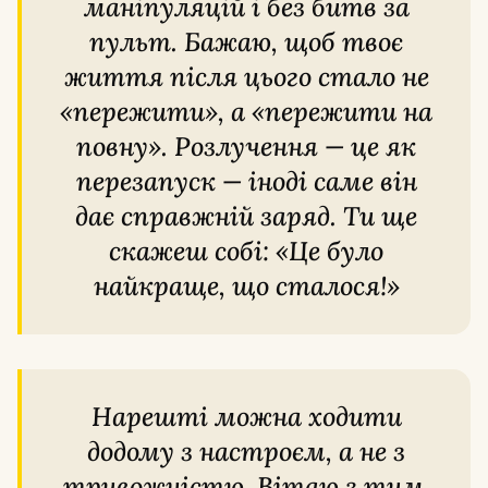
маніпуляцій і без битв за
пульт. Бажаю, щоб твоє
життя після цього стало не
«пережити», а «пережити на
повну». Розлучення — це як
перезапуск — іноді саме він
дає справжній заряд. Ти ще
скажеш собі: «Це було
найкраще, що сталося!»
Нарешті можна ходити
додому з настроєм, а не з
тривожністю. Вітаю з тим,