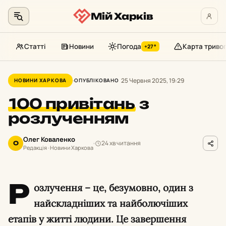
Мій Харків
Статті
Новини
Погода
Карта триво
+27°
Перейти
до
25 Червня 2025, 19:29
НОВИНИ ХАРКОВА
ОПУБЛІКОВАНО
контенту
100 привітань
з
розлученням
Олег Коваленко
24 хв читання
О
Редакція · Новини Харкова
Р
озлучення – це, безумовно, один з
найскладніших та найболючіших
етапів у житті людини. Це завершення