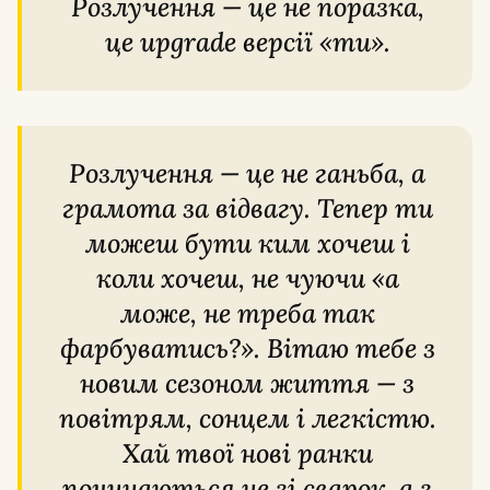
Розлучення — це не поразка,
це upgrade версії «ти».
Розлучення — це не ганьба, а
грамота за відвагу. Тепер ти
можеш бути ким хочеш і
коли хочеш, не чуючи «а
може, не треба так
фарбуватись?». Вітаю тебе з
новим сезоном життя — з
повітрям, сонцем і легкістю.
Хай твої нові ранки
починаються не зі сварок, а з