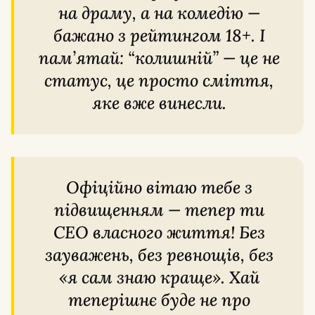
на драму, а на комедію —
бажано з рейтингом 18+. І
пам’ятай: “колишній” — це не
статус, це просто сміття,
яке вже винесли.
Офіційно вітаю тебе з
підвищенням — тепер ти
CEO власного життя! Без
зауважень, без ревнощів, без
«я сам знаю краще». Хай
теперішнє буде не про