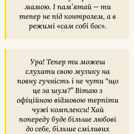
мамою. І пам’ятай — ти
тепер не під контролем, а в
режимі «сам собі бос».
Ура! Тепер ти можеш
слухати свою музику на
повну гучність і не чути “що
це за шум?” Вітаю з
офіційною відмовою терпіти
чужі комплекси! Хай
попереду буде більше любові
до себе, більше сміливих