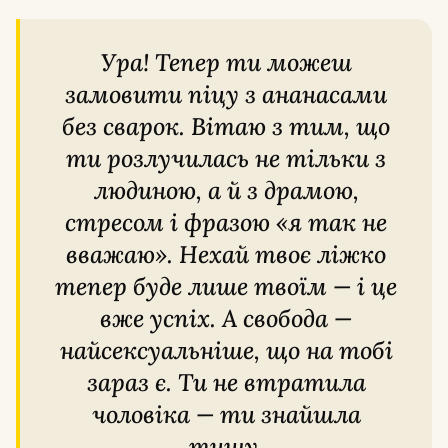
Ура! Тепер ти можеш
замовити піцу з ананасами
без сварок. Вітаю з тим, що
ти розлучилась не тільки з
людиною, а й з драмою,
стресом і фразою «я так не
вважаю». Нехай твоє ліжко
тепер буде лише твоїм — і це
вже успіх. А свобода —
найсексуальніше, що на тобі
зараз є. Ти не втратила
чоловіка — ти знайшла
тишу.