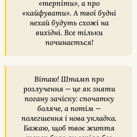
«терпіти», а про
«кайфувати». А твої будні
нехай будуть схожі на
вихідні. Все тільки
починається!
Вітаю! Штамп про
розлучення — це як зняти
погану зачіску: спочатку
боляче, а потім —
полегшення і нова укладка.
Бажаю, щоб твоє життя