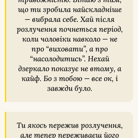
що ти зробила найскладніше
— вибрала себе. Хай після
розлучення почнеться період,
коли чоловіки навколо — не
про “виховати”, а про
“насолодитись”. Нехай
дзеркало показує не втому, а
кайф. Бо з тобою — все ок, і
завжди було.
Ти якось пережив розлучення,
але тепер переживаєш його