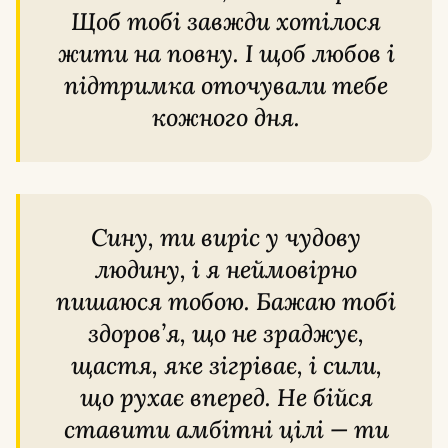
Щоб тобі завжди хотілося
жити на повну. І щоб любов і
підтримка оточували тебе
кожного дня.
Сину, ти виріс у чудову
людину, і я неймовірно
пишаюся тобою. Бажаю тобі
здоров’я, що не зраджує,
щастя, яке зігріває, і сили,
що рухає вперед. Не бійся
ставити амбітні цілі — ти