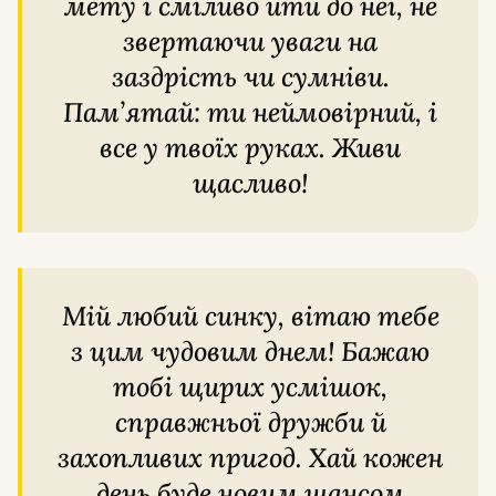
мету і сміливо йти до неї, не
звертаючи уваги на
заздрість чи сумніви.
Пам’ятай: ти неймовірний, і
все у твоїх руках. Живи
щасливо!
Мій любий синку, вітаю тебе
з цим чудовим днем! Бажаю
тобі щирих усмішок,
справжньої дружби й
захопливих пригод. Хай кожен
день буде новим шансом