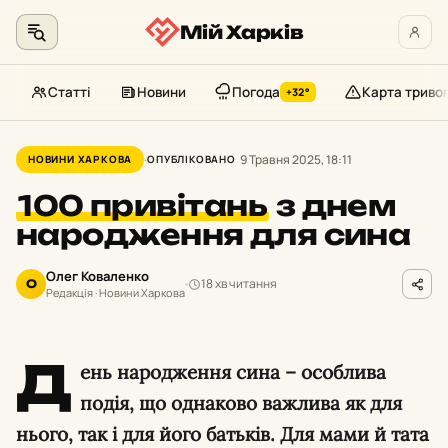
Мій Харків
Статті
Новини
Погода
Карта триво
+32°
Перейти
до
9 Травня 2025, 18:11
НОВИНИ ХАРКОВА
ОПУБЛІКОВАНО
контенту
100 привітань
з днем
народження для сина
Олег Коваленко
18 хв читання
О
Редакція · Новини Харкова
Д
ень народження сина – особлива
подія, що однаково важлива як для
нього, так і для його батьків. Для мами й тата