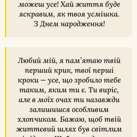
можеш усе! Хай життя буде
яскравим, як твоя усмішка.
З Днем народження!
Любий мій, я пам’ятаю твій
перший крик, твої перші
кроки — усе, що зробило тебе
таким, яким ти є. Ти виріс,
але в моїх очах ти назавжди
залишишся особливим
хлопчиком. Бажаю, щоб твій
життєвий шлях був світлим