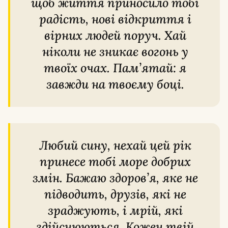
щоб життя приносило тобі
радість, нові відкриття і
вірних людей поруч. Хай
ніколи не зникає вогонь у
твоїх очах. Пам’ятай: я
завжди на твоєму боці.
Любий сину, нехай цей рік
принесе тобі море добрих
змін. Бажаю здоров’я, яке не
підводить, друзів, які не
зраджують, і мрій, які
здійснюються. Кожен твій