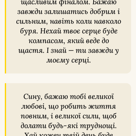
щасливим фіналом. Бажаю
завжди залишатись добрим і
сильним, навіть коли навколо
буря. Нехай твоє серце буде
компасом, який веде до
щастя. І знай — ти завжди у
моєму серці.
Сину, бажаю тобі великої
любові, що робить життя
повним, і великої сили, щоб
долати будь-які труднощі.
Хай кожен твій день буде