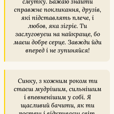
смутку. Бажаю знайти
справжнє покликання, друзів,
які підставлять плече, і
любов, яка зігріє. Ти
заслуговуєш на найкраще, бо
маєш добре серце. Завжди йди
вперед і не зупиняйся!
Синку, з кожним роком ти
стаєш мудрішим, сильнішим
і впевненішим у собі. Я
щасливий бачити, як ти
ростеш і відкриваєш світ.