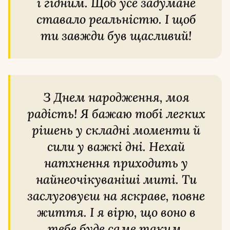
і гідним. Щоб усе задумане
ставало реальністю. І щоб
ти завжди був щасливий!
З Днем народження, моя
радість! Я бажаю тобі легких
рішень у складні моменти й
сили у важкі дні. Нехай
натхнення приходить у
найнеочікуваніші миті. Ти
заслуговуєш на яскраве, повне
життя. І я вірю, що воно в
тебе буде саме таким.