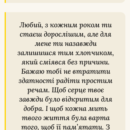
Любий, з кожним роком ти
стаєш дорослішим, але для
мене ти назавжди
залишишся тим хлопчиком,
який сміявся без причини.
Бажаю тобі не втратити
здатності радіти простим
речам. Щоб серце твоє
завжди було відкритим для
добра. І щоб кожна мить
твого життя була варта
того, щоб її пам’ятати. З