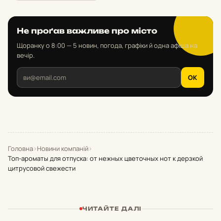
Не проґав важливе про місто
Щоранку о 8:00 — 5 новин, погода, графіки й одна афіша на
вечір.
OK
Головна
›
Новини компаній
›
Топ-ароматы для отпуска: от нежных цветочных нот к дерзкой
цитрусовой свежести
ЧИТАЙТЕ ДАЛІ