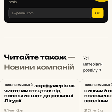
вечір.
OK
Читайте також
—
Усі
матеріали
Новини компаній
розділу
Італійська парфумерія як
НОВИНИ КОМПАНІЙ
Код помил
НОВИНИ КОМПАНІ
чисте мистецтво: від
низький с
папських шат до розкоші
положенн
Лігурії
заслінки
5 Липня · 2 хв
21 Січня · 2 хв