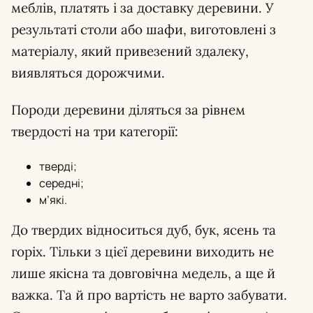
меблів, платять і за доставку деревини. У
результаті столи або шафи, виготовлені з
матеріалу, який привезений здалеку,
виявляться дорожчими.
Породи деревини діляться за рівнем
твердості на три категорії:
тверді;
середні;
м’які.
До твердих відноситься дуб, бук, ясень та
горіх. Тільки з цієї деревини виходить не
лише якісна та довговічна медель, а ще й
важка. Та й про вартість не варто забувати.