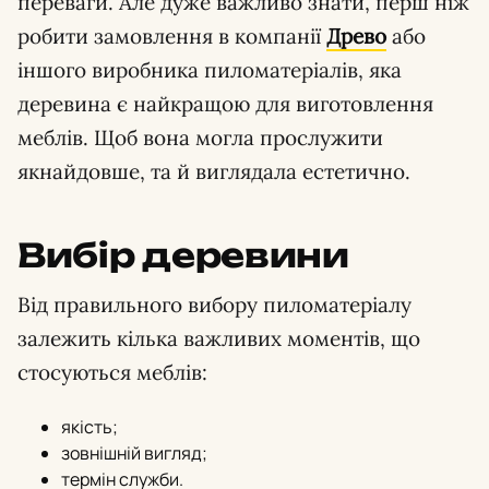
переваги. Але дуже важливо знати, перш ніж
робити замовлення в компанії
Древо
або
іншого виробника пиломатеріалів, яка
деревина є найкращою для виготовлення
меблів. Щоб вона могла прослужити
якнайдовше, та й виглядала естетично.
Вибір деревини
Від правильного вибору пиломатеріалу
залежить кілька важливих моментів, що
стосуються меблів:
якість;
зовнішній вигляд;
термін служби.