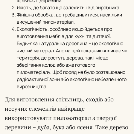
щільності деревини.
Якість, де багато що залежить і від виробника.
Фінішна обробка, де треба дивитися, наскільки
висушений пиломатеріал.
Екологічність, особливо якщо йдеться про
виготовлення меблів для кухні та дитячої.
Будь-яка натуральна деревина – це екологічно
чистий матеріал. Але на цей показник впливає як
територія, де ростуть дерева, так і місце
зберігання колод або вже готового
пиломатеріалу. Щоб поряд не було розташовано
радіоактивної зони або екологічно небезпечного
виробництва.
Для виготовлення стільниць, сходів або
несучих елементів найкраще
використовувати пиломатеріал з твердої
деревини – дуба, бука або ясеня. Таке дерево