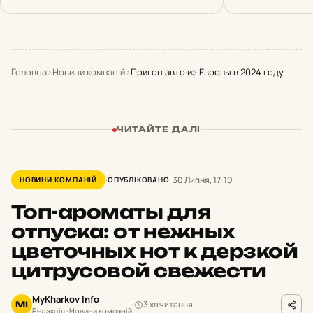
Головна
›
Новини компаній
›
Пригон авто из Европы в 2024 году
ЧИТАЙТЕ ДАЛІ
30 Липня, 17:10
НОВИНИ КОМПАНІЙ
ОПУБЛІКОВАНО
Топ-ароматы для
отпуска: от нежных
цветочных нот к дерзкой
цитрусовой свежести
MyKharkov Info
3 хв читання
MI
Редакція · Новини компаній