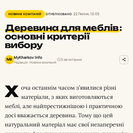
22 Липня, 12:05
НОВИНИ КОМПАНІЙ
ОПУБЛІКОВАНО
Деревина для меблів
:
основні критерії
вибору
MyKharkov Info
3 хв читання
MI
Редакція · Новини компаній
Х
оча останнім часом з’явилися різні
матеріали, з яких виготовляються
меблі, але найпрестижнішою і практичною
досі вважається деревина. Тому що цей
натуральний матеріал має свої незаперечні