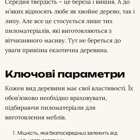
Середня твердість – це береза і вишня. А до
м’яких відносять любе як хвойне дерево, так і
липу. Але все це стосується лише тих
пиломатеріалів, які виготовляються з
вітчизняного масиву. Тут не береться до
уваги привізна екзотична деревина.
Ключові параметри
Кожен вид деревини має свої властивості. Їх
обов’язково необхідно враховувати,
підбираючи пиломатеріали для
виготовлення меблів.
Міцність, яка безпосередньо залежить від