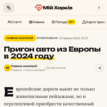
Мій Харків
Статті
Новини
Погода
Карта тривог
+21°
Перейти
до
12 Червня 2024, 16:27
НОВИНИ КОМПАНІЙ
ОПУБЛІКОВАНО
контенту
Пригон авто из Европы
в
2024 году
Новини компаній
2 хв читання
Н
Редакція · Новини компаній
Е
вропейские дороги манят не только
живописными пейзажами, но и
перспективой приобрести качественный