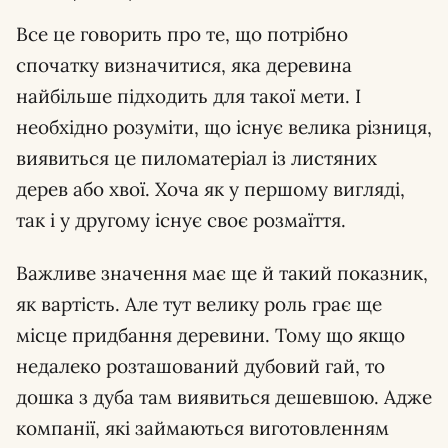
Все це говорить про те, що потрібно
спочатку визначитися, яка деревина
найбільше підходить для такої мети. І
необхідно розуміти, що існує велика різниця,
виявиться це пиломатеріал із листяних
дерев або хвої. Хоча як у першому вигляді,
так і у другому існує своє розмаїття.
Важливе значення має ще й такий показник,
як вартість. Але тут велику роль грає ще
місце придбання деревини. Тому що якщо
недалеко розташований дубовий гай, то
дошка з дуба там виявиться дешевшою. Адже
компанії, які займаються виготовленням