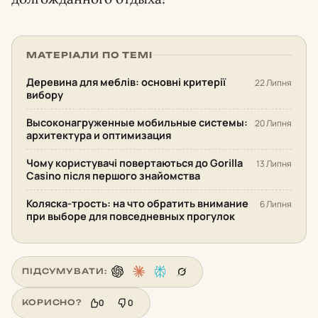
МАТЕРІАЛИ ПО ТЕМІ
Деревина для меблів: основні критерії
22 Липня
вибору
Высоконагруженные мобильные системы:
20 Липня
архитектура и оптимизация
Чому користувачі повертаються до Gorilla
13 Липня
Casino після першого знайомства
Коляска-трость: на что обратить внимание
6 Липня
при выборе для повседневных прогулок
ПІДСУМУВАТИ:
0
0
КОРИСНО?