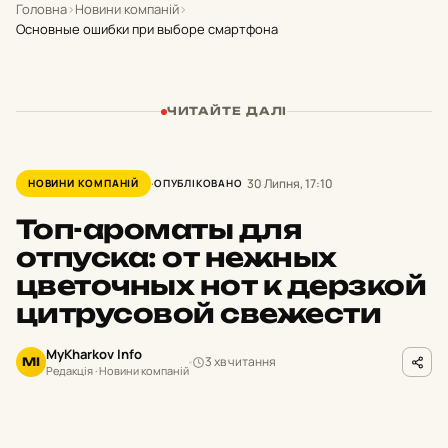
Головна
›
Новини компаній
›
Основные ошибки при выборе смартфона
ЧИТАЙТЕ ДАЛІ
30 Липня, 17:10
НОВИНИ КОМПАНІЙ
ОПУБЛІКОВАНО
Топ-ароматы для
отпуска: от нежных
цветочных нот к дерзкой
цитрусовой свежести
MyKharkov Info
3 хв читання
MI
Редакція · Новини компаній