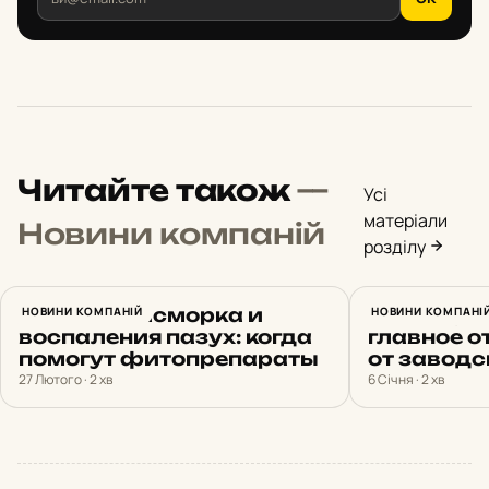
Читайте також
—
Усі
матеріали
Новини компаній
розділу
Лечение насморка и
НОВИНИ КОМПАНІЙ
Конструкт
НОВИНИ КОМПАНІ
воспаления пазух: когда
главное о
помогут фитопрепараты
от заводс
27 Лютого · 2 хв
6 Січня · 2 хв