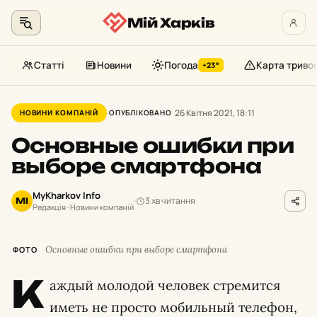
Мій Харків
Статті
Новини
Погода
Карта триво
+23°
Перейти
до
26 Квітня 2021, 18:11
НОВИНИ КОМПАНІЙ
ОПУБЛІКОВАНО
контенту
Основные ошибки при
выборе смартфона
MyKharkov Info
3 хв читання
MI
Редакція · Новини компаній
Основные ошибки при выборе смартфона
ФОТО
К
аждый молодой человек стремится
иметь не просто мобильный телефон,