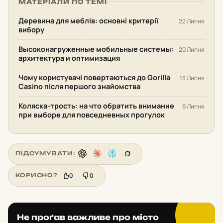
МАТЕРІАЛИ ПО ТЕМІ
Деревина для меблів: основні критерії
22 Липня
вибору
Высоконагруженные мобильные системы:
20 Липня
архитектура и оптимизация
Чому користувачі повертаються до Gorilla
13 Липня
Casino після першого знайомства
Коляска-трость: на что обратить внимание
6 Липня
при выборе для повседневных прогулок
ПІДСУМУВАТИ:
0
0
КОРИСНО?
Не проґав важливе про місто