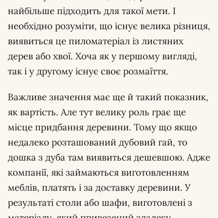
найбільше підходить для такої мети. І
необхідно розуміти, що існує велика різниця,
виявиться це пиломатеріал із листяних
дерев або хвої. Хоча як у першому вигляді,
так і у другому існує своє розмаїття.
Важливе значення має ще й такий показник,
як вартість. Але тут велику роль грає ще
місце придбання деревини. Тому що якщо
недалеко розташований дубовий гай, то
дошка з дуба там виявиться дешевшою. Адже
компанії, які займаються виготовленням
меблів, платять і за доставку деревини. У
результаті столи або шафи, виготовлені з
матеріалу, який привезений здалеку,