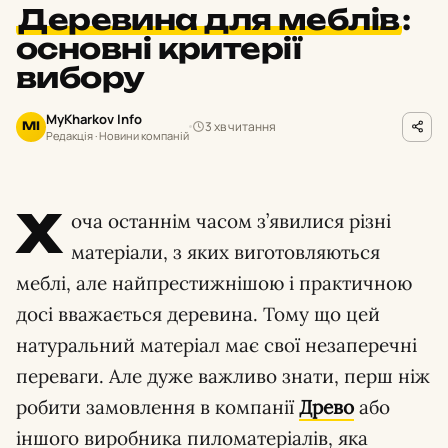
Деревина для меблів
:
основні критерії
вибору
MyKharkov Info
3 хв читання
MI
Редакція · Новини компаній
Х
оча останнім часом з’явилися різні
матеріали, з яких виготовляються
меблі, але найпрестижнішою і практичною
досі вважається деревина. Тому що цей
натуральний матеріал має свої незаперечні
переваги. Але дуже важливо знати, перш ніж
робити замовлення в компанії
Древо
або
іншого виробника пиломатеріалів, яка