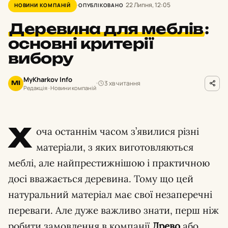
22 Липня, 12:05
НОВИНИ КОМПАНІЙ
ОПУБЛІКОВАНО
Деревина для меблів
:
основні критерії
вибору
MyKharkov Info
3 хв читання
MI
Редакція · Новини компаній
Х
оча останнім часом з’явилися різні
матеріали, з яких виготовляються
меблі, але найпрестижнішою і практичною
досі вважається деревина. Тому що цей
натуральний матеріал має свої незаперечні
переваги. Але дуже важливо знати, перш ніж
робити замовлення в компанії
Древо
або