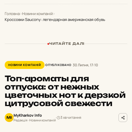
Головна
›
Новини компаній
›
Кроссовки Saucony: легендарная американская обувь
ЧИТАЙТЕ ДАЛІ
30 Липня, 17:10
НОВИНИ КОМПАНІЙ
ОПУБЛІКОВАНО
Топ-ароматы для
отпуска: от нежных
цветочных нот к дерзкой
цитрусовой свежести
MyKharkov Info
3 хв читання
MI
Редакція · Новини компаній