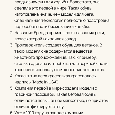
предназначены для ходьбы. Более того, она
сделала это первой в мире. Такая обувь
изготовлена иначе, чем модели для бега.
Специальная технология полностью подстроена
под особенности биомеханики ходьбы.
Название бренда произошло от названия реки,
возле которой находился завод.
Производитель создает обувь для веганов. В
таких моделях не содержатся вещества
животного происхождения. Так, к примеру,
стелька сделана из пробки, а для верхней части
кроссовок используются конопляные волокна.
Когда-то на всех кроссовках красовалась
надпись “Made in USA”.
Компания первой в мире создала модели с
“двойной” подошвой. Такая беговая обувь
отличается повышенной мягкостью, но при этом
отлично фиксирует стопу.
Уже в 1910 году на заводе компании