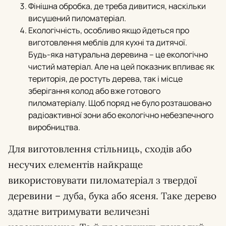
Фінішна обробка, де треба дивитися, наскільки
висушений пиломатеріал.
Екологічність, особливо якщо йдеться про
виготовлення меблів для кухні та дитячої.
Будь-яка натуральна деревина – це екологічно
чистий матеріал. Але на цей показник впливає як
територія, де ростуть дерева, так і місце
зберігання колод або вже готового
пиломатеріалу. Щоб поряд не було розташовано
радіоактивної зони або екологічно небезпечного
виробництва.
Для виготовлення стільниць, сходів або
несучих елементів найкраще
використовувати пиломатеріал з твердої
деревини – дуба, бука або ясеня. Таке дерево
здатне витримувати величезні