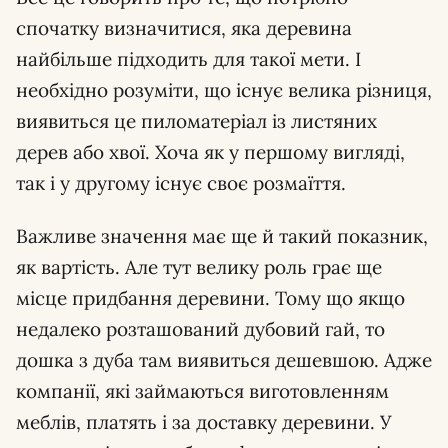
спочатку визначитися, яка деревина
найбільше підходить для такої мети. І
необхідно розуміти, що існує велика різниця,
виявиться це пиломатеріал із листяних
дерев або хвої. Хоча як у першому вигляді,
так і у другому існує своє розмаїття.
Важливе значення має ще й такий показник,
як вартість. Але тут велику роль грає ще
місце придбання деревини. Тому що якщо
недалеко розташований дубовий гай, то
дошка з дуба там виявиться дешевшою. Адже
компанії, які займаються виготовленням
меблів, платять і за доставку деревини. У