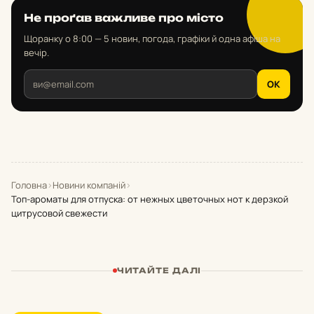
Не проґав важливе про місто
Щоранку о 8:00 — 5 новин, погода, графіки й одна афіша на
вечір.
OK
Головна
›
Новини компаній
›
Топ-ароматы для отпуска: от нежных цветочных нот к дерзкой
цитрусовой свежести
ЧИТАЙТЕ ДАЛІ