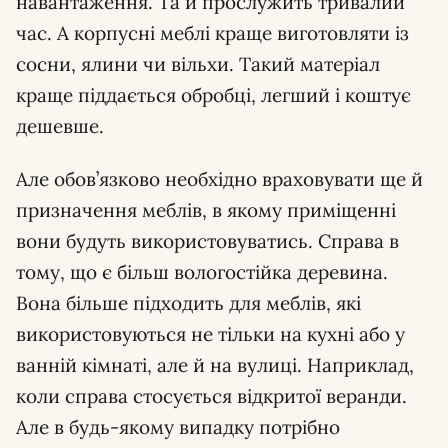
навантаження. Та й прослужить тривалий
час. А корпусні меблі краще виготовляти із
сосни, ялини чи вільхи. Такий матеріал
краще піддається обробці, легший і коштує
дешевше.
Але обов’язково необхідно враховувати ще й
призначення меблів, в якому приміщенні
вони будуть використовуватись. Справа в
тому, що є більш вологостійка деревина.
Вона більше підходить для меблів, які
використовуються не тільки на кухні або у
ванній кімнаті, але й на вулиці. Наприклад,
коли справа стосується відкритої веранди.
Але в будь-якому випадку потрібно