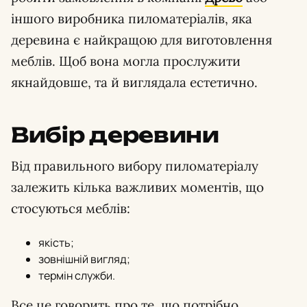
іншого виробника пиломатеріалів, яка
деревина є найкращою для виготовлення
меблів. Щоб вона могла прослужити
якнайдовше, та й виглядала естетично.
Вибір деревини
Від правильного вибору пиломатеріалу
залежить кілька важливих моментів, що
стосуються меблів:
якість;
зовнішній вигляд;
термін служби.
Все це говорить про те, що потрібно