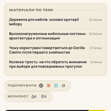
МАТЕРІАЛИ ПО ТЕМІ
Деревина для меблів: основні критерії
22 Липня
вибору
Высоконагруженные мобильные системы:
20 Липня
архитектура и оптимизация
Чому користувачі повертаються до Gorilla
13 Липня
Casino після першого знайомства
Коляска-трость: на что обратить внимание
6 Липня
при выборе для повседневных прогулок
ПІДСУМУВАТИ:
0
0
КОРИСНО?