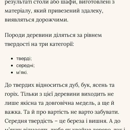
результаті столи або шафи, виготовлені з
матеріалу, який привезений здалеку,
виявляться дорожчими.
Породи деревини діляться за рівнем
твердості на три категорії:
тверді;
середні;
м’які.
До твердих відноситься дуб, бук, ясень та
горіх. Тільки з цієї деревини виходить не
лише якісна та довговічна медель, а ще й
важка. Та й про вартість не варто забувати.
Середня твердість – це береза і вишня. А до
м’яких відносять любе як хвойне дерево, так і