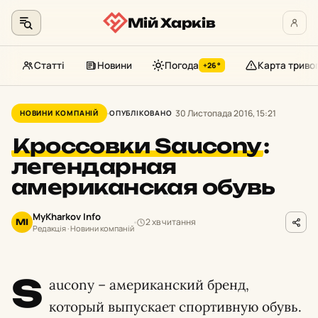
Мій Харків
Статті
Новини
Погода
Карта триво
+26°
Перейти
до
30 Листопада 2016, 15:21
НОВИНИ КОМПАНІЙ
ОПУБЛІКОВАНО
контенту
Кроссовки Saucony
:
легендарная
американская обувь
MyKharkov Info
2 хв читання
MI
Редакція · Новини компаній
S
aucony – американский бренд,
который выпускает спортивную обувь.