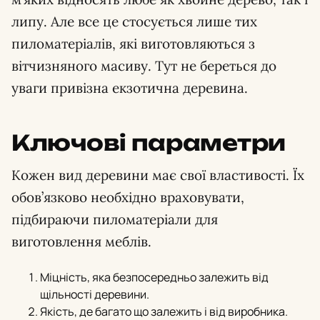
липу. Але все це стосується лише тих
пиломатеріалів, які виготовляються з
вітчизняного масиву. Тут не береться до
уваги привізна екзотична деревина.
Ключові параметри
Кожен вид деревини має свої властивості. Їх
обов’язково необхідно враховувати,
підбираючи пиломатеріали для
виготовлення меблів.
Міцність, яка безпосередньо залежить від
щільності деревини.
Якість, де багато що залежить і від виробника.