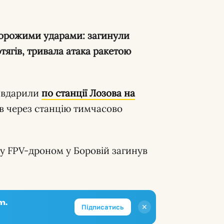
тягів, тривала атака ракетою
 вдарили
по станції Лозова на
гів через станцію тимчасово
у FPV-дроном у Боровій загинув
m.
✕
Підписатись