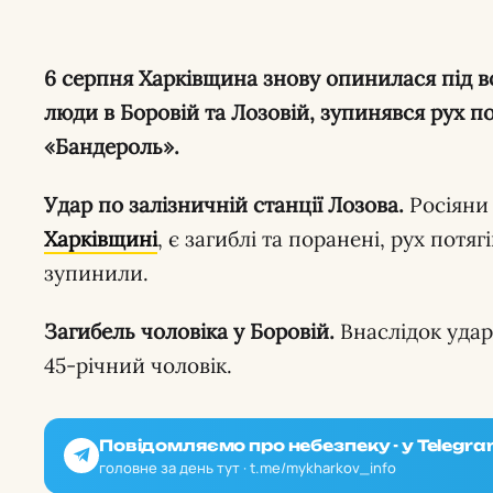
6 серпня Харківщина знову опинилася під ворожими ударами: загинули
люди в Боровій та Лозовій, зупинявся рух по
«Бандероль».
Удар по залізничній станції Лозова.
Росіяни
Харківщині
, є загиблі та поранені, рух потя
зупинили.
Загибель чоловіка у Боровій.
Внаслідок удар
45-річний чоловік.
Повідомляємо про небезпеку - у Telegra
головне за день тут · t.me/mykharkov_info