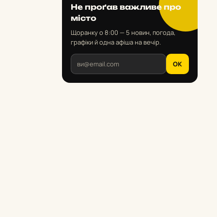
Не проґав важливе про
місто
Щоранку о 8:00 — 5 новин, погода,
графіки й одна афіша на вечір.
OK