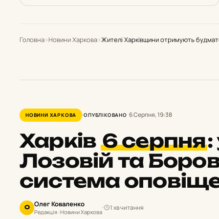
Головна
›
Новини Харкова
›
Жителі Харківщини отримують будмат
6 Серпня, 19:38
НОВИНИ ХАРКОВА
ОПУБЛІКОВАНО
Харків
6 серпня
:
Лозовій та Боров
система оповіщ
Олег Коваленко
1 хв читання
О
Редакція · Новини Харкова