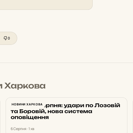
0
и Харкова
Харків 6 серпня: удари по Лозовій
НОВИНИ ХАРКОВА
та Боровій, нова система
оповіщення
6 Серпня · 1 хв