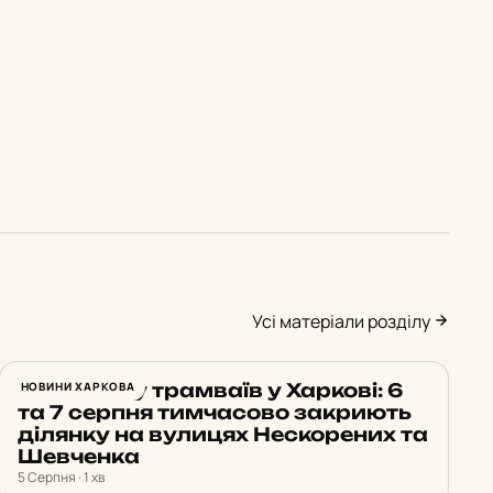
Усі матеріали розділу
Зміна руху трамваїв у Харкові: 6
НОВИНИ ХАРКОВА
та 7 серпня тимчасово закриють
ділянку на вулицях Нескорених та
Шевченка
5 Серпня · 1 хв