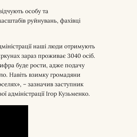
відчують особу та
масштабів руйнувань, фахівці
адміністрації наші люди отримують
Циркунах зараз проживає 3040 осіб.
цифра буде рости, адже подачу
тло. Навіть взимку громадяни
 оселях», – зазначив заступник
ої адміністрації Ігор Кузьменко.