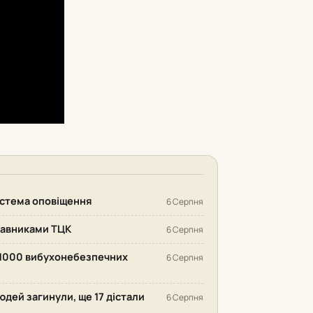
система оповіщення
6 Серпня
ставниками ТЦК
6 Серпня
 1000 вибухонебезпечних
6 Серпня
людей загинули, ще 17 дістали
6 Серпня