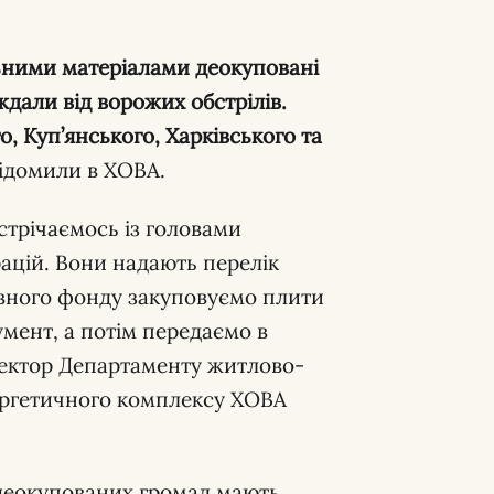
ьними матеріалами деокуповані
ждали від ворожих обстрілів.
, Куп’янського, Харківського та
ідомили в ХОВА.
стрічаємось із головами
ацій. Вони надають перелік
вного фонду закуповуємо плити
умент, а потім передаємо в
ректор Департаменту житлово-
ергетичного комплексу ХОВА
 деокупованих громад мають