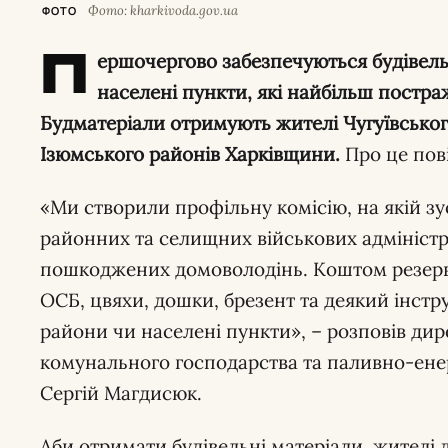
Фото: kharkivoda.gov.ua
ФОТО
П
ершочергово забезпечуються будівел
населені пункти, які найбільш постра
Будматеріали отримують жителі Чугуївського
Ізюмського районів Харківщини.
Про це пов
«Ми створили профільну комісію, на якій зу
районних та селищних військових адміністр
пошкоджених домоволодінь. Коштом резер
ОСБ, цвяхи, дошки, брезент та деякий інстр
райони чи населені пункти», – розповів ди
комунального господарства та паливно-ен
Сергій Магдисюк.
Аби отримати будівельні матеріали, жителі