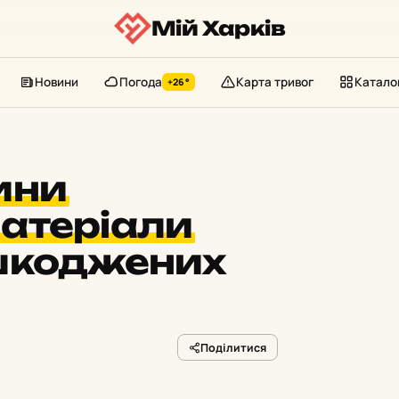
Мій Харків
Новини
Погода
Карта тривог
Катало
+26°
ини
атеріали
шкоджених
Поділитися