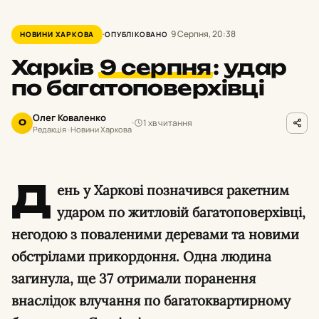
9 Серпня, 20:38
НОВИНИ ХАРКОВА
ОПУБЛІКОВАНО
Харків
9 серпня
:
удар
по багатоповерхівці
Олег Коваленко
1 хв читання
О
Редакція · Новини Харкова
Д
ень у Харкові позначився ракетним
ударом по житловій багатоповерхівці,
негодою з поваленими деревами та новими
обстрілами прикордоння. Одна людина
загинула, ще 37 отримали поранення
внаслідок влучання по багатоквартирному