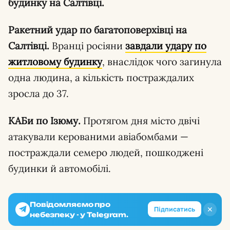
будинку на Салтівці.
Ракетний удар по багатоповерхівці на
Салтівці.
Вранці росіяни
завдали удару по
житловому будинку
, внаслідок чого загинула
одна людина, а кількість постраждалих
зросла до 37.
КАБи по Ізюму.
Протягом дня місто двічі
атакували керованими авіабомбами —
постраждали семеро людей, пошкоджені
будинки й автомобілі.
Повідомляємо про
✕
Підписатись
небезпеку - у Telegram.