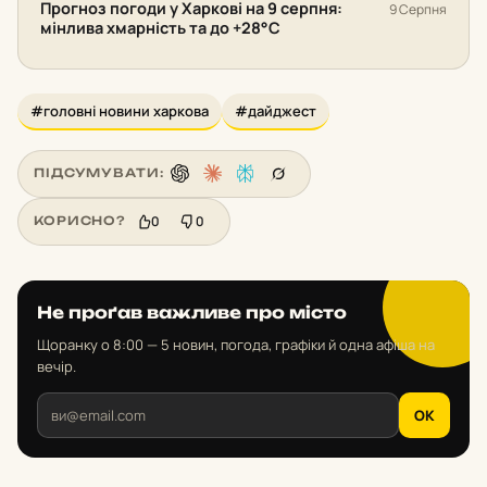
Прогноз погоди у Харкові на 9 серпня:
9 Серпня
мінлива хмарність та до +28°С
#головні новини харкова
#дайджест
ПІДСУМУВАТИ:
0
0
КОРИСНО?
Не проґав важливе про місто
Щоранку о 8:00 — 5 новин, погода, графіки й одна афіша на
вечір.
OK