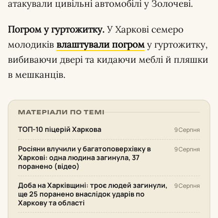
атакували цивільні автомобілі у Золочеві.
Погром у гуртожитку.
У Харкові семеро
молодиків
влаштували погром
у гуртожитку,
вибиваючи двері та кидаючи меблі й пляшки
в мешканців.
МАТЕРІАЛИ ПО ТЕМІ
ТОП-10 піцерій Харкова
9 Серпня
Росіяни влучили у багатоповерхівку в
9 Серпня
Харкові: одна людина загинула, 37
поранено (відео)
Доба на Харківщині: троє людей загинули,
9 Серпня
ще 25 поранено внаслідок ударів по
Харкову та області