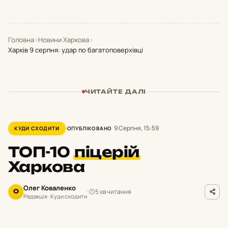
Головна
›
Новини Харкова
›
Харків 9 серпня: удар по багатоповерхівці
ЧИТАЙТЕ ДАЛІ
9 Серпня, 15:59
КУДИ СХОДИТИ
ОПУБЛІКОВАНО
ТОП-10
піцерій
Харкова
Олег Коваленко
5 хв читання
О
Редакція · Куди сходити