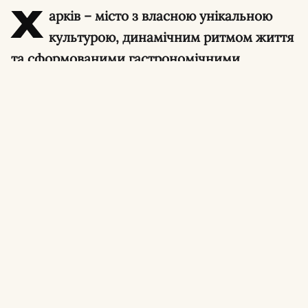
Х
арків – місто з власною унікальною
культурою, динамічним ритмом життя
та сформованими гастрономічними
традиціями. Попри будь-які виклики, міська
кулінарна сцена продовжує розвиватися,
пропонуючи мешканцям та гостям
вражаючий вибір закладів. І особливе місце
в серцях харків’ян посідає саме піца.
Для когось ідеальна піца – це автентична
неаполітанська класика з ніжним тістом,
випечена в дров’яній печі при температурі
450 °C. Для інших – ситна хрустка скоринка з
багатою начинкою або легендарний пухкий
шматочок, який асоціюється зі