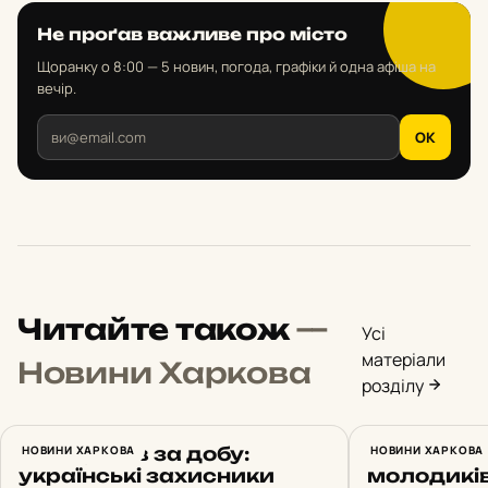
Не проґав важливе про місто
Щоранку о 8:00 — 5 новин, погода, графіки й одна афіша на
вечір.
OK
Читайте також
—
Усі
матеріали
Новини Харкова
розділу
14 штурмів за добу:
НОВИНИ ХАРКОВА
У Харкові
НОВИНИ ХАРКОВА
українські захисники
молодикі