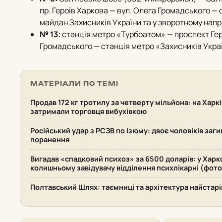
пр.
Героїв Харкова — вул.
Олега Громадського — с
майдан Захисників України та у зворотному напр
№ 13:
станція метро «Турбоатом» — проспект Гер
Громадського — станція метро «Захисників Укра
МАТЕРІАЛИ ПО ТЕМІ
Продав 172 кг тротилу за четверту мільйона: на Хар
затримали торговця вибухівкою
Російський удар з РСЗВ по Ізюму: двоє чоловіків заг
поранення
Вигадав «спадковий психоз» за 6500 доларів: у Харк
колишньому завідувачу відділення психлікарні (фото
Полтавський Шлях: таємниці та архітектура найстарі