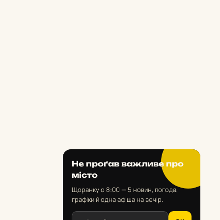
Не проґав важливе про
місто
Щоранку о 8:00 — 5 новин, погода,
графіки й одна афіша на вечір.