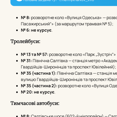
№ 8:
розворотне коло «Вулиця Одеська» — розво
Пасажирський“» (за маршрутом трамвая № 5);
№ 6:
не курсує
.
Тролейбуси:
№ 13 та № 57:
розворотне коло «Парк „Зустріч“»
№ 31:
Північна Салтівка — станція метро «Акад
Гвардійців-Широнінців та проспект Ювілейний);
№ 35 (частина 1):
Північна Салтівка — станція 
вулицю Гвардійців-Широнінців та проспект Юві
№ 35 (частина 2):
розворотне коло «Вулиця Оде
№ 20:
не курсує
.
Тимчасові автобуси:
№ 8:
Салтівське шосе (602-й мікрорайон) — Салт