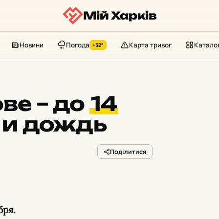
Мій Харків
Новини
Погода
Карта тривог
Катало
+32°
ве – до
14
 и дождь
Поділитися
бря.