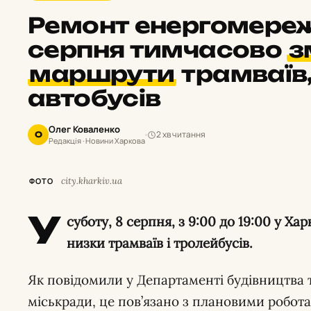
Ремонт енергомереж:
серпня тимчасово
з
маршрути
трамваїв,
автобусів
Олег Коваленко
2 хв читання
О
Редакція · Новини Харкова
city.kharkiv.ua
ФОТО
У
суботу,
8 серпня,
з 9:
00 до 19:
00 у Хар
низки трамваїв і тролейбусів.
Як повідомили у Департаменті будівництва 
міськради,
це пов’язано з плановими робота