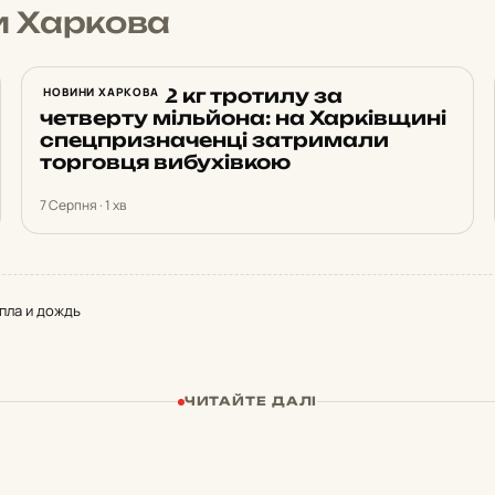
и Харкова
Продав 172 кг тротилу за
НОВИНИ ХАРКОВА
четверту мільйона: на Харківщині
спецпризначенці затримали
торговця вибухівкою
7 Серпня · 1 хв
епла и дождь
ЧИТАЙТЕ ДАЛІ