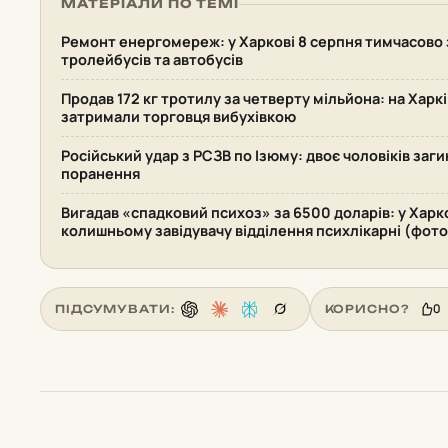
МАТЕРІАЛИ ПО ТЕМІ
Ремонт енергомереж: у Харкові 8 серпня тимчасово 
тролейбусів та автобусів
Продав 172 кг тротилу за четверту мільйона: на Хар
затримали торговця вибухівкою
Російський удар з РСЗВ по Ізюму: двоє чоловіків заг
поранення
Вигадав «спадковий психоз» за 6500 доларів: у Харк
колишньому завідувачу відділення психлікарні (фото
0
ПІДСУМУВАТИ:
КОРИСНО?