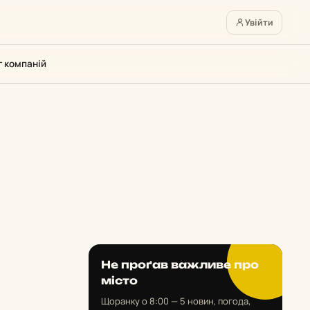
Увійти
г компаній
Не проґав важливе про
місто
Щоранку о 8:00 — 5 новин, погода,