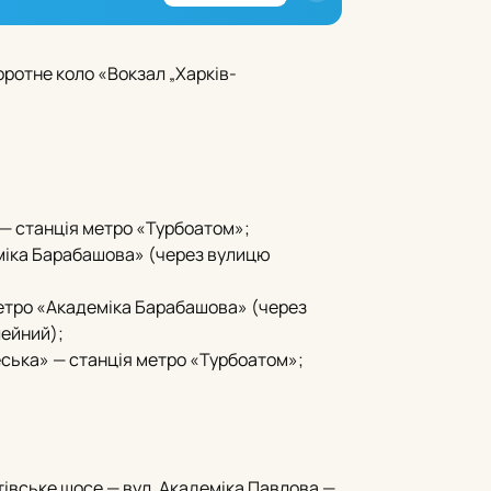
ротне коло «Вокзал „Харків-
 — станція метро «Турбоатом»;
еміка Барабашова» (через вулицю
метро «Академіка Барабашова» (через
лейний);
ська» — станція метро «Турбоатом»;
івське шосе — вул.
Академіка Павлова —