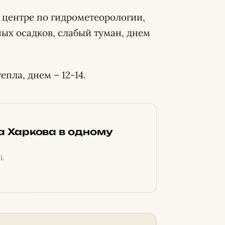
 центре по гидрометеорологии,
ных осадков, слабый туман, днем
епла, днем – 12-14.
ка Харкова в одному
і.