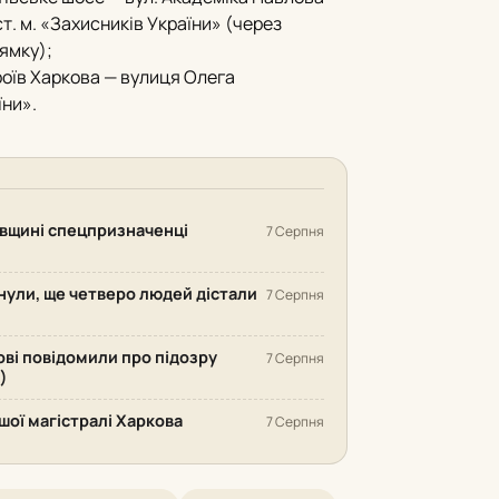
т.
м.
«Захисників України» (через
ямку);
оїв Харкова — вулиця Олега
їни».
ківщині спецпризначенці
7 Серпня
инули, ще четверо людей дістали
7 Серпня
ові повідомили про підозру
7 Серпня
)
шої магістралі Харкова
7 Серпня