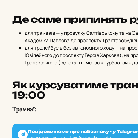
Де саме припинять р
для трамваїв — у провулку Салтівському та на Са
Академіка Павлова до проспекту Тракторобудівн
для тролейбусів без автономного ходу — на прос
Ювілейного до проспекту Героїв Харкова),
на про
Громадського (від станції метро «Турбоатом» до
Як курсуватиме транс
19:00
Трамваї:
Повідомляємо про небезпеку - у Telegra
головне за день тут · t.me/mykharkov_info