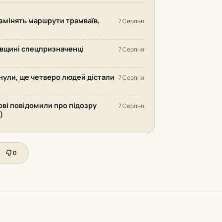
змінять маршрути трамваїв,
7 Серпня
ківщині спецпризначенці
7 Серпня
инули, ще четверо людей дістали
7 Серпня
ові повідомили про підозру
7 Серпня
)
0