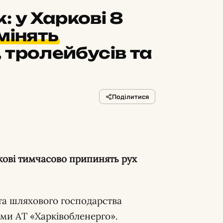
 у Харкові 8
мінять
 тролейбусів та
Поділитися
кові тимчасово припинять рух
та шляхового господарства
ми АТ «Харківобленерго».