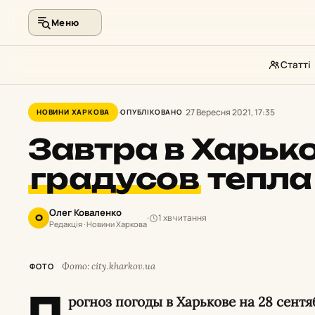
Меню
Статті
Перейти
до
27 Вересня 2021, 17:35
НОВИНИ ХАРКОВА
ОПУБЛІКОВАНО
контенту
Завтра в Харько
градусов
тепла
Олег Коваленко
1 хв читання
О
Редакція · Новини Харкова
Фото: city.kharkov.ua
ФОТО
П
рогноз погоды в Харькове на 28 сентя