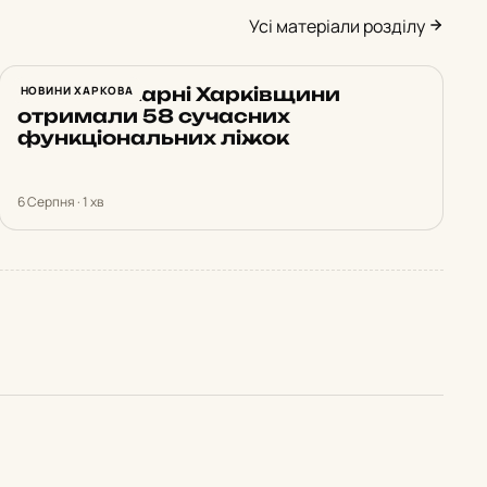
Усі матеріали розділу
Ще три лікарні Харківщини
НОВИНИ ХАРКОВА
отримали 58 сучасних
функціональних ліжок
6 Серпня · 1 хв