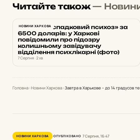
Читайте також
— Новин
Вигадав «спадковий психоз» за
НОВИНИ ХАРКОВА
6500 доларів: у Харкові
повідомили про підозру
колишньому завідувачу
відділення психлікарні (фото)
7 Серпня · 2 хв
Головна
›
Новини Харкова
›
Завтра в Харькове – до 14 градусов т
7 Серпня, 16:47
НОВИНИ ХАРКОВА
ОПУБЛІКОВАНО