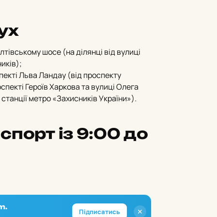
ух
лтівському шосе (на ділянці від вулиці
иків);
пекті Льва Ландау (від проспекту
спекті Героїв Харкова та вулиці Олега
 станції метро «Захисників України»).
порт із 9:00 до
m.
✕
Підписатись