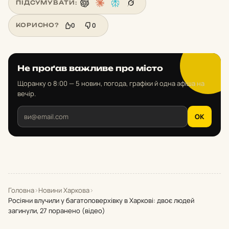
ПІДСУМУВАТИ:
0
0
КОРИСНО?
Не проґав важливе про місто
Щоранку о 8:00 — 5 новин, погода, графіки й одна афіша на
вечір.
OK
Головна
›
Новини Харкова
›
Росіяни влучили у багатоповерхівку в Харкові: двоє людей
загинули, 27 поранено (відео)