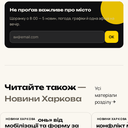
Не проґав важливе про місто
Щоранку о 8:00 — 5 новин, погода, графіки й одна афіша на
вечір.
OK
Читайте також
—
Усі
матеріали
Новини Харкова
розділу
Обіцяв «бронь» від
НОВИНИ ХАРКОВА
У Харкові
НОВИНИ ХАРКОВА
мобілізації та форму за
конфлікт 