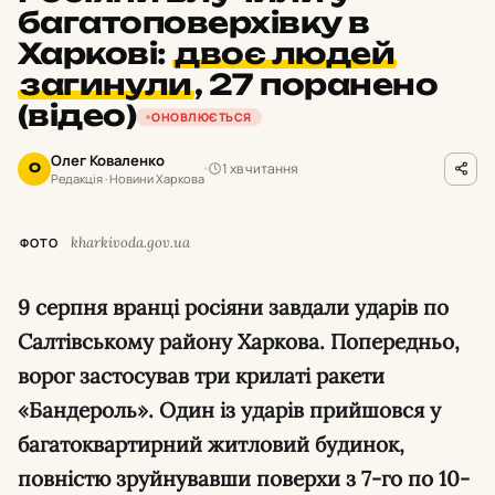
багатоповерхівку в
Харкові:
двоє людей
загинули
,
27 поранено
(відео)
ОНОВЛЮЄТЬСЯ
Олег Коваленко
1 хв читання
О
Редакція · Новини Харкова
kharkivoda.gov.ua
ФОТО
9 серпня вранці росіяни завдали ударів по
Салтівському району Харкова. Попередньо,
ворог застосував три крилаті ракети
«Бандероль». Один із ударів прийшовся у
багатоквартирний житловий будинок,
повністю зруйнувавши поверхи з 7-го по 10-