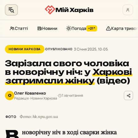
Мій Харків
Статті
Новини
Погода
Карта тривог
+21°
Перейти
до
3 Січня 2025, 10:05
НОВИНИ ХАРКОВА
ОПУБЛІКОВАНО
контенту
Зарізала свого чоловіка
в новорічну ніч: у
Харкові
затримали жінку
(відео)
Олег Коваленко
1 хв читання
О
Редакція · Новини Харкова
Фото: hk.npu.gov.ua
ФОТО
В
новорічну ніч в ході сварки жінка