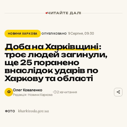
ЧИТАЙТЕ ДАЛІ
9 Серпня, 09:30
НОВИНИ ХАРКОВА
ОПУБЛІКОВАНО
Доба на Харківщині
:
троє людей загинули,
ще 25 поранено
внаслідок ударів по
Харкову та області
Олег Коваленко
2 хв читання
О
Редакція · Новини Харкова
kharkivoda.gov.ua
ФОТО