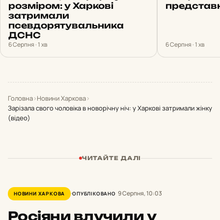
розміром: у Харкові
представ
затримали
псевдорятувальника
ДСНС
6 Серпня · 1 хв
6 Серпня · 1 хв
Головна
›
Новини Харкова
›
Зарізала свого чоловіка в новорічну ніч: у Харкові затримали жінку
(відео)
ЧИТАЙТЕ ДАЛІ
9 Серпня, 10:03
НОВИНИ ХАРКОВА
ОПУБЛІКОВАНО
Росіяни влучили у