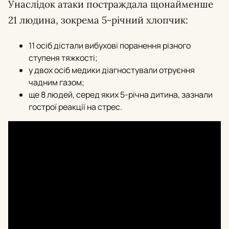
Унаслідок атаки постраждала щонайменше
21 людина, зокрема 5-річний хлопчик:
11 осіб дістали вибухові поранення різного
ступеня тяжкості;
у двох осіб медики діагностували отруєння
чадним газом;
ще 8 людей, серед яких 5-річна дитина, зазнали
гострої реакції на стрес.