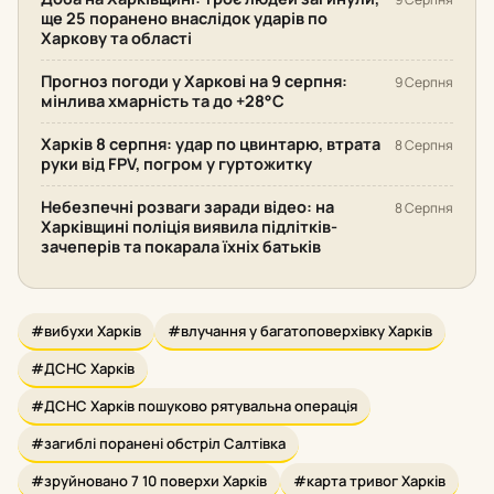
ще 25 поранено внаслідок ударів по
Харкову та області
Прогноз погоди у Харкові на 9 серпня:
9 Серпня
мінлива хмарність та до +28°С
Харків 8 серпня: удар по цвинтарю, втрата
8 Серпня
руки від FPV, погром у гуртожитку
Небезпечні розваги заради відео: на
8 Серпня
Харківщині поліція виявила підлітків-
зачеперів та покарала їхніх батьків
#вибухи Харків
#влучання у багатоповерхівку Харків
#ДСНС Харків
#ДСНС Харків пошуково рятувальна операція
#загиблі поранені обстріл Салтівка
#зруйновано 7 10 поверхи Харків
#карта тривог Харків