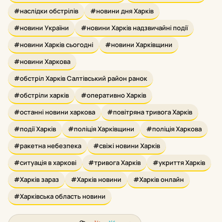
#наслідки обстрілів
#новини дня Харків
#новини України
#новини Харків надзвичайні події
#новини Харків сьогодні
#новини Харківщини
#новини Харкова
#обстріл Харків Салтівський район ранок
#обстріли харків
#оперативно Харків
#останні новини харкова
#повітряна тривога Харків
#події Харків
#поліція Харківщини
#поліція Харкова
#ракетна небезпека
#свіжі новини Харків
#ситуація в харкові
#тривога Харків
#укриття Харків
#Харків зараз
#Харків новини
#Харків онлайн
#Харківська область новини