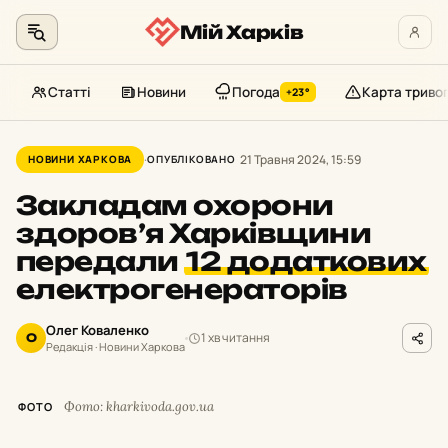
Мій Харків
Статті
Новини
Погода
Карта триво
+23°
Перейти
до
21 Травня 2024, 15:59
НОВИНИ ХАРКОВА
ОПУБЛІКОВАНО
контенту
Закладам охорони
здоров’я Харківщини
передали
12 додаткових
електрогенераторів
Олег Коваленко
1 хв читання
О
Редакція · Новини Харкова
Фото: kharkivoda.gov.ua
ФОТО