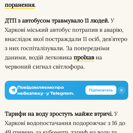
поранення
.
ДТП з автобусом травмувало 11 людей.
У
Харкові міський автобус потрапив в аварію,
внаслідок якої постраждали 11 осіб, дев’ятеро
з них госпіталізували. За попередніми
даними, водій легковика
проїхав
на
червоний сигнал світлофора.
Повідомляємо про
✕
Підписатись
небезпеку - у Telegram.
Тарифи на воду зростуть майже втричі.
У
Харкові водопостачання подорожчає з 16 до
49 гривень за кубометр, тариф на воду та