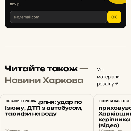
вечір.
OK
Читайте також
—
Усі
матеріали
Новини Харкова
розділу
Харків 7 серпня: удар по
НОВИНИ ХАРКОВА
Вимагав $
НОВИНИ ХАРКОВА
Ізюму, ДТП з автобусом,
приховува
тарифи на воду
Харківщи
керівника
(відео)
7 Серпня · 1 хв
5 Серпня · 1 хв