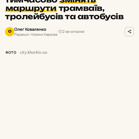
маршрути
трамваїв,
тролейбусів та автобусів
Олег Коваленко
2 хв читання
О
Редакція · Новини Харкова
city.kharkiv.ua
ФОТО
У
суботу,
8 серпня,
з 9:
00 до 19:
00 у
Харкові тимчасово припинять рух
низки трамваїв і тролейбусів.
Як повідомили у Департаменті будівництва
та шляхового господарства міськради,
це
пов’язано з плановими роботами АТ
«Харківобленерго».