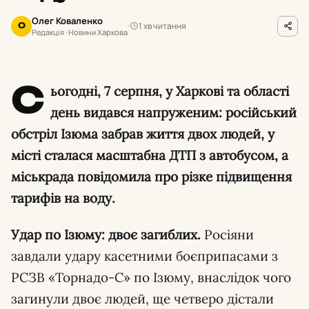
Олег Коваленко
1 хв читання
О
Редакція · Новини Харкова
С
ьогодні, 7 серпня, у Харкові та області
день видався напруженим: російський
обстріл Ізюма забрав життя двох людей, у
місті сталася масштабна ДТП з автобусом, а
міськрада повідомила про різке підвищення
тарифів на воду.
Удар по Ізюму: двоє загиблих.
Росіяни
завдали удару касетними боєприпасами з
РСЗВ «Торнадо-С» по Ізюму, внаслідок чого
загинули двоє людей, ще четверо дістали