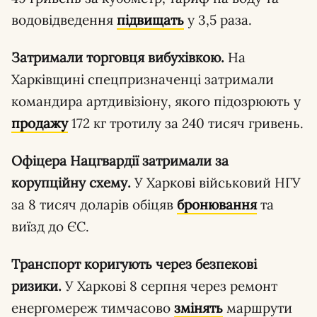
водовідведення
підвищать
у 3,5 раза.
Затримали торговця вибухівкою.
На
Харківщині спецпризначенці затримали
командира артдивізіону, якого підозрюють у
продажу
172 кг тротилу за 240 тисяч гривень.
Офіцера Нацгвардії затримали за
корупційну схему.
У Харкові військовий НГУ
за 8 тисяч доларів обіцяв
бронювання
та
виїзд до ЄС.
Транспорт коригують через безпекові
ризики.
У Харкові 8 серпня через ремонт
енергомереж тимчасово
змінять
маршрути