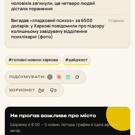
чоловіків загинули, ще четверо людей
дістали поранення
Вигадав «спадковий психоз» за 6500
7 Серпня
доларів: у Харкові повідомили про підозру
колишньому завідувачу відділення
психлікарні (фото)
#головні новини харкова
#дайджест
ПІДСУМУВАТИ:
0
0
КОРИСНО?
Не проґав важливе про місто
Щоранку о 8:00 — 5 новин, погода, графіки й одна афіша на
вечір.