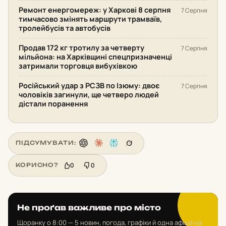
Ремонт енергомереж: у Харкові 8 серпня
7 Серпня
тимчасово змінять маршрути трамваїв,
тролейбусів та автобусів
Продав 172 кг тротилу за четверту
7 Серпня
мільйона: на Харківщині спецпризначенці
затримали торговця вибухівкою
Російський удар з РСЗВ по Ізюму: двоє
7 Серпня
чоловіків загинули, ще четверо людей
дістали поранення
ПІДСУМУВАТИ:
0
0
КОРИСНО?
Не проґав важливе про місто
Щоранку о 8:00 — 5 новин, погода, графіки й одна афіша на