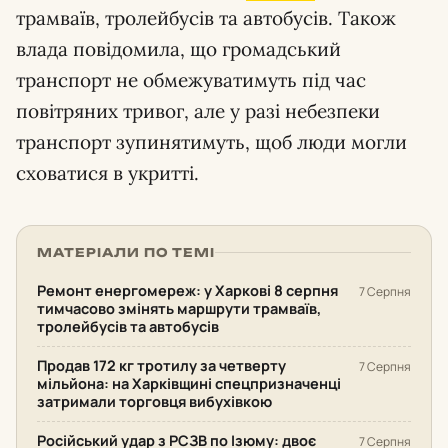
трамваїв, тролейбусів та автобусів. Також
влада повідомила, що громадський
транспорт не обмежуватимуть під час
повітряних тривог, але у разі небезпеки
транспорт зупинятимуть, щоб люди могли
сховатися в укритті.
МАТЕРІАЛИ ПО ТЕМІ
Ремонт енергомереж: у Харкові 8 серпня
7 Серпня
тимчасово змінять маршрути трамваїв,
тролейбусів та автобусів
Продав 172 кг тротилу за четверту
7 Серпня
мільйона: на Харківщині спецпризначенці
затримали торговця вибухівкою
Російський удар з РСЗВ по Ізюму: двоє
7 Серпня