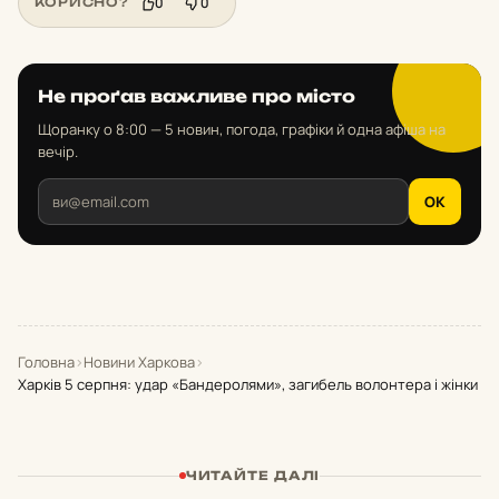
0
0
КОРИСНО?
Не проґав важливе про місто
Щоранку о 8:00 — 5 новин, погода, графіки й одна афіша на
вечір.
OK
Головна
›
Новини Харкова
›
Харків 5 серпня: удар «Бандеролями», загибель волонтера і жінки
ЧИТАЙТЕ ДАЛІ