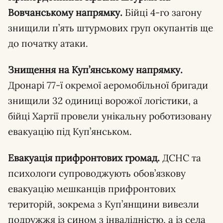
Вовчанському напрямку.
Бійці 4-го загону
знищили п’ять штурмових груп окупантів ще
до початку атаки.
Знищення на Куп’янському напрямку.
Дронарі 77-ї окремої аеромобільної бригади
знищили 32 одиниці ворожої логістики, а
бійці Хартії провели унікальну роботизовану
евакуацію під Куп’янськом.
Евакуація прифронтових громад.
ДСНС та
психологи супроводжують обов’язкову
евакуацію мешканців прифронтових
територій, зокрема з Куп’янщини вивезли
подружжя із сином з інвалідністю, а із села