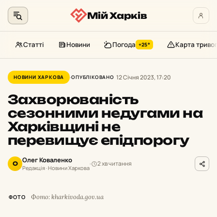
Мій Харків
Статті
Новини
Погода
Карта триво
+25°
Перейти
до
12 Січня 2023, 17:20
НОВИНИ ХАРКОВА
ОПУБЛІКОВАНО
контенту
Захворюваність
сезонними недугами на
Харківщині не
перевищує епідпорогу
Олег Коваленко
2 хв читання
О
Редакція · Новини Харкова
Фото: kharkivoda.gov.ua
ФОТО