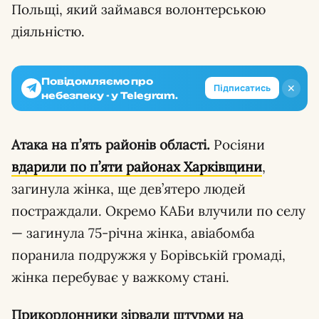
Польщі, який займався волонтерською
діяльністю.
Повідомляємо про
✕
Підписатись
небезпеку - у Telegram.
Атака на п’ять районів області.
Росіяни
вдарили по п’яти районах Харківщини
,
загинула жінка, ще дев’ятеро людей
постраждали. Окремо КАБи влучили по селу
— загинула 75-річна жінка, авіабомба
поранила подружжя у Борівській громаді,
жінка перебуває у важкому стані.
Прикордонники зірвали штурми на