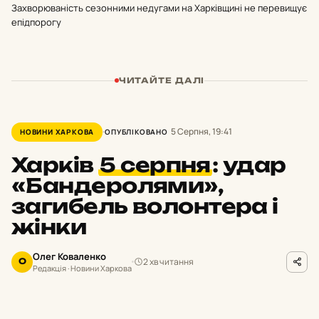
Захворюваність сезонними недугами на Харківщині не перевищує
епідпорогу
ЧИТАЙТЕ ДАЛІ
5 Серпня, 19:41
НОВИНИ ХАРКОВА
ОПУБЛІКОВАНО
Харків
5 серпня
:
удар
«Бандеролями»,
загибель волонтера і
жінки
Олег Коваленко
2 хв читання
О
Редакція · Новини Харкова