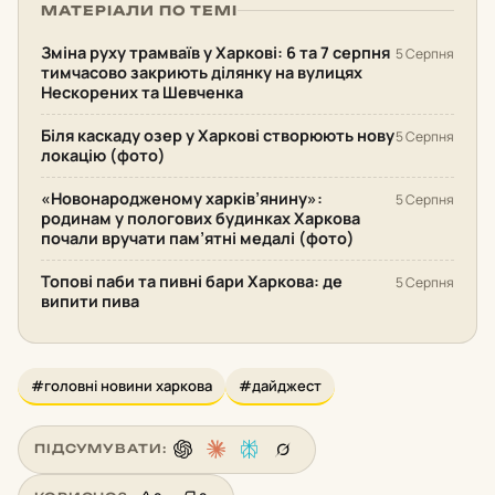
МАТЕРІАЛИ ПО ТЕМІ
Зміна руху трамваїв у Харкові: 6 та 7 серпня
5 Серпня
тимчасово закриють ділянку на вулицях
Нескорених та Шевченка
Біля каскаду озер у Харкові створюють нову
5 Серпня
локацію (фото)
«Новонародженому харків’янину»:
5 Серпня
родинам у пологових будинках Харкова
почали вручати пам’ятні медалі (фото)
Топові паби та пивні бари Харкова: де
5 Серпня
випити пива
#головні новини харкова
#дайджест
ПІДСУМУВАТИ: