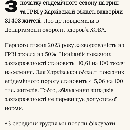
З
початку епідемічного сезону на грип
та ГРВІ у Харківській області захворіли
31 403 жителі.
Про це повідомили в
Департаменті охорони здоров’я ХОВА.
Першого тижня 2023 року захворюваність на
ГРВІ зросла на 50%. Нинішній показник
захворюваності становить 110,61 на 100 тисяч
населення. Для Харківської області показник
епідемічного порогу становить 415,06 на 100
тис. жителів. Тобто, збільшення випадків
захворюваності не перевищує допустимої
норми.
«З середини грудня ми почали фіксувати