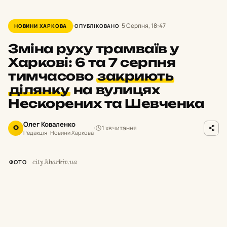
5 Серпня, 18:47
НОВИНИ ХАРКОВА
ОПУБЛІКОВАНО
Зміна руху трамваїв у
Харкові: 6 та 7 серпня
тимчасово
закриють
ділянку
на вулицях
Нескорених та Шевченка
Олег Коваленко
1 хв читання
О
Редакція · Новини Харкова
city.kharkiv.ua
ФОТО
У
Харкові 6 та 7 серпня з 10:00 до 14:00
тимчасово припинять рух трамваїв на
вулицях Нескорених та Шевченка — на