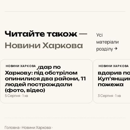
Читайте також
—
Усі
матеріали
Новини Харкова
розділу
Ракетний удар по
НОВИНИ ХАРКОВА
Російськи
НОВИНИ ХАРКОВА
Харкову: під обстрілом
вдарив по
опинилися два райони, 11
Куп’янщин
людей постраждали
пожежа
(фото, відео)
5 Серпня · 1 хв
3 Серпня · 1 хв
Головна
›
Новини Харкова
›