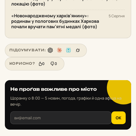
локацію (фото)
«Новонародженому харків’янину»:
5 Серпня
родинам у пологових будинках Харкова
почали вручати пам’ятні медалі (фото)
ПІДСУМУВАТИ:
0
0
КОРИСНО?
Не проґав важливе про місто
Щоранку о 8:00 — 5 новин, погода, графіки й одна афіша на
вечір.
OK