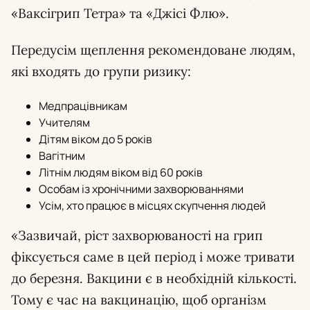
«Ваксігрип Тетра» та «Джісі Флю».
Передусім щеплення рекомендоване людям,
які входять до групи ризику:
Медпрацівникам
Учителям
Дітям віком до 5 років
Вагітним
Літнім людям віком від 60 років
Особам із хронічними захворюваннями
Усім, хто працює в місцях скупчення людей
«Зазвичай, ріст захворюваності на грип
фіксується саме в цей період і може тривати
до березня. Вакцини є в необхідній кількості.
Тому є час на вакцинацію, щоб організм