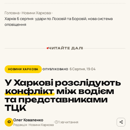
Головна
›
Новини Харкова
›
Харків 6 серпня: удари по Лозовій та Боровій, нова система
оповіщення
ЧИТАЙТЕ ДАЛІ
6 Серпня, 19:04
НОВИНИ ХАРКОВА
ОПУБЛІКОВАНО
У Харкові розслідують
конфлікт
між водієм
та представниками
ТЦК
Олег Коваленко
1 хв читання
О
Редакція · Новини Харкова