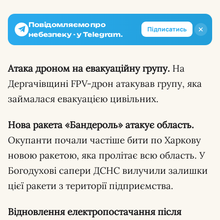
Повідомляємо про
✕
Підписатись
небезпеку - у Telegram.
Атака дроном на евакуаційну групу.
На
Дергачівщині FPV-дрон атакував групу, яка
займалася евакуацією цивільних.
Нова ракета «Бандероль» атакує область.
Окупанти почали частіше бити по Харкову
новою ракетою, яка пролітає всю область. У
Богодухові сапери ДСНС вилучили залишки
цієї ракети з території підприємства.
Відновлення електропостачання після