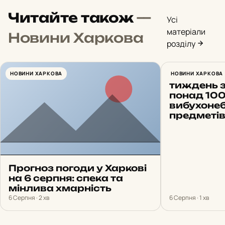
Читайте також
—
Усі
матеріали
Новини Харкова
розділу
НОВИНИ ХАРКОВА
На Харків
НОВИНИ ХАРКОВА
тиждень 
понад 10
вибухоне
предметі
Прогноз погоди у Харкові
на 6 серпня: спека та
мінлива хмарність
6 Серпня · 2 хв
6 Серпня · 1 хв