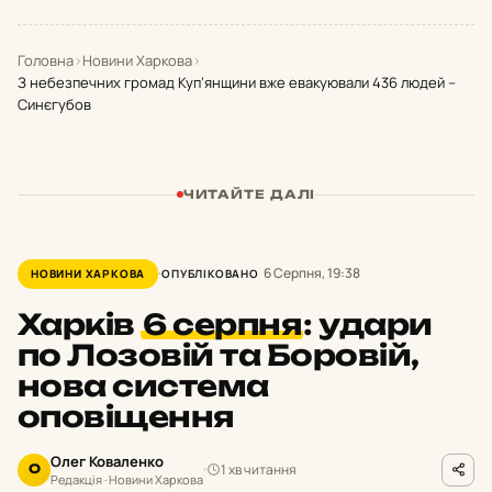
Головна
›
Новини Харкова
›
З небезпечних громад Куп’янщини вже евакуювали 436 людей –
Синєгубов
ЧИТАЙТЕ ДАЛІ
6 Серпня, 19:38
НОВИНИ ХАРКОВА
ОПУБЛІКОВАНО
Харків
6 серпня
:
удари
по Лозовій та Боровій,
нова система
оповіщення
Олег Коваленко
1 хв читання
О
Редакція · Новини Харкова