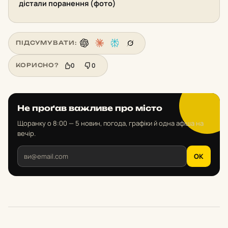
дістали поранення (фото)
ПІДСУМУВАТИ:
0
0
КОРИСНО?
Не проґав важливе про місто
Щоранку о 8:00 — 5 новин, погода, графіки й одна афіша на
вечір.
OK