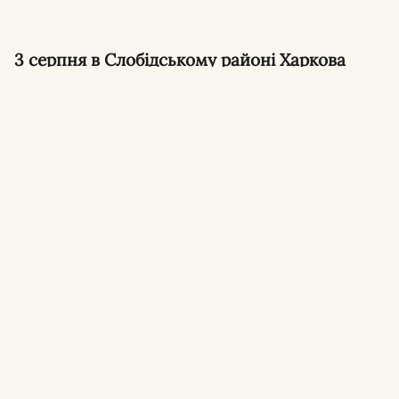
3 серпня в Слобідському районі Харкова
сталася сутичка між водієм та
військовослужбовцями, які проводили
перевірку документів. Військовослужбовці
ТЦК застосували газовий балончик, що
спричинило хімічний опік очей у чоловіка.
60-річний харків’янин звернувся до поліції з
повідомленням про конфлікт з
представниками територіального центру
комплектування та соціальної підтримки. За
попередніми даними, сутичка відбулася під
час перевірки військово-облікових