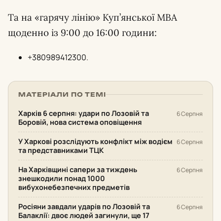
Та на «гарячу лінію» Куп’янської МВА
щоденно із 9:00 до 16:00 години:
+380989412300.
МАТЕРІАЛИ ПО ТЕМІ
Харків 6 серпня: удари по Лозовій та
6 Серпня
Боровій, нова система оповіщення
У Харкові розслідують конфлікт між водієм
6 Серпня
та представниками ТЦК
На Харківщині сапери за тиждень
6 Серпня
знешкодили понад 1000
вибухонебезпечних предметів
Росіяни завдали ударів по Лозовій та
6 Серпня
Балаклії: двоє людей загинули, ще 17