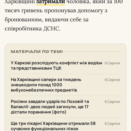
Харківщині
затримали
чоловіка, який за 100
тисяч гривень пропонував допомогу з
бронюванням, видаючи себе за
співробітника ДСНС.
МАТЕРІАЛИ ПО ТЕМІ
У Харкові розслідують конфлікт між водієм
6 Серпня
та представниками ТЦК
На Харківщині сапери за тиждень
6 Серпня
знешкодили понад 1000
вибухонебезпечних предметів
Росіяни завдали ударів по Лозовій та
6 Серпня
Балаклії: двоє людей загинули, ще 17
дістали поранення (фото)
Ще три лікарні Харківщини отримали 58
6 Серпня
сучасних функціональних ліжок