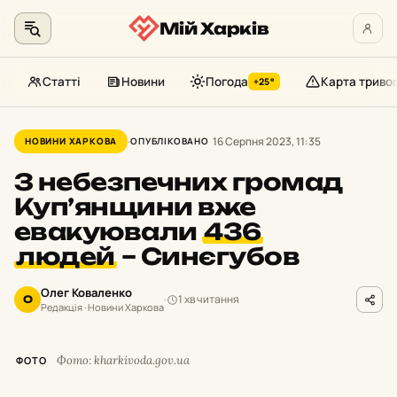
Мій Харків
Статті
Новини
Погода
Карта триво
+25°
Перейти
до
16 Серпня 2023, 11:35
НОВИНИ ХАРКОВА
ОПУБЛІКОВАНО
контенту
З небезпечних громад
Куп’янщини вже
евакуювали
436
людей
–
Синєгубов
Олег Коваленко
1 хв читання
О
Редакція · Новини Харкова
Фото: kharkivoda.gov.ua
ФОТО