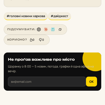
#головні новини харкова
#дайджест
ПІДСУМУВАТИ:
0
0
КОРИСНО?
Не проґав важливе про місто
Щоранку о 8:00 — 5 новин, погода, графіки й одна афіша на
вечір.
OK