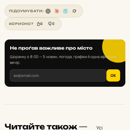
ПІДСУМУВАТИ:
0
0
КОРИСНО?
Не проґав важливе про місто
Щоранку о 8:00 — 5 новин, погода, графіки й одна афіша на
вечір.
OK
Читайте також
—
Усі