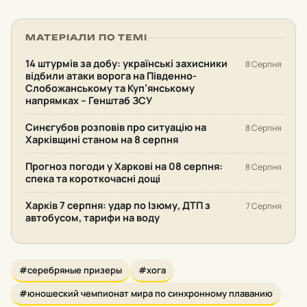
МАТЕРІАЛИ ПО ТЕМІ
14 штурмів за добу: українські захисники
8 Серпня
відбили атаки ворога на Південно-
Слобожанському та Куп’янському
напрямках – Генштаб ЗСУ
Синєгубов розповів про ситуацію на
8 Серпня
Харківщині станом на 8 серпня
Прогноз погоди у Харкові на 08 серпня:
8 Серпня
спека та короткочасні дощі
Харків 7 серпня: удар по Ізюму, ДТП з
7 Серпня
автобусом, тарифи на воду
#серебряные призеры
#хога
#юношеский чемпионат мира по синхронному плаванию