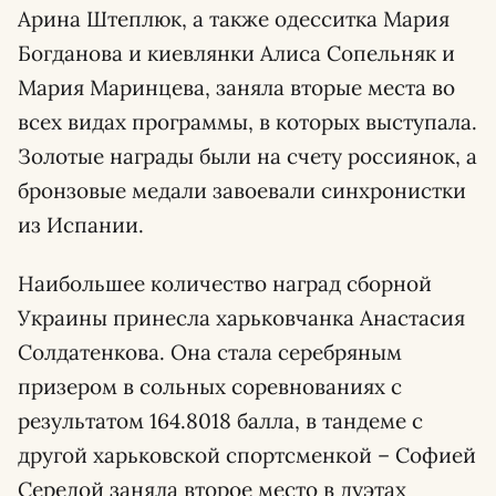
Арина Штеплюк, а также одесситка Мария
Богданова и киевлянки Алиса Сопельняк и
Мария Маринцева, заняла вторые места во
всех видах программы, в которых выступала.
Золотые награды были на счету россиянок, а
бронзовые медали завоевали синхронистки
из Испании.
Наибольшее количество наград сборной
Украины принесла харьковчанка Анастасия
Солдатенкова. Она стала серебряным
призером в сольных соревнованиях с
результатом 164.8018 балла, в тандеме с
другой харьковской спортсменкой – Софией
Середой заняла второе место в дуэтах