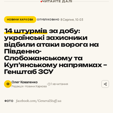
ЧИТАЙТЕ ДАЛІ
8 Серпня, 10:03
НОВИНИ ХАРКОВА
ОПУБЛІКОВАНО
14 штурмів
за добу:
українські захисники
відбили атаки ворога на
Південно-
Слобожанському та
Куп’янському напрямках –
Генштаб ЗСУ
Олег Коваленко
1 хв читання
О
Редакція · Новини Харкова
facebook.com/GeneralStaff.ua
ФОТО