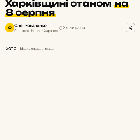
Харківщині станом
на
8 серпня
Олег Коваленко
2 хв читання
О
Редакція · Новини Харкова
kharkivoda.gov.ua
ФОТО
М
инулої доби росіяни завдавали
ударів по місту Харків та 16
населених пунктах Харківської області.
Унаслідок обстрілів двоє людей загинули, ще
восьмеро цивільних дістали поранення та
травми.
Про це повідомив начальник Харківської