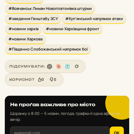
#Вовчанськ Лиман Новоплатонівка штурми
#зведення Генштабу ЗСУ
#Куп'янський напрямок атаки
#новини харків
#новини Харківщина фронт
#новини Харкова
#Південно Слобожанський напрямок бої
ПІДСУМУВАТИ:
0
0
КОРИСНО?
Не проґав важливе про місто
Щоранку о 8:00 — 5 новин, погода, графіки й одна афіша на
вечір.
OK