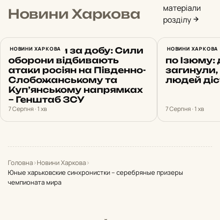
матеріали
Новини Харкова
розділу
22 штурми за добу: Сили
НОВИНИ ХАРКОВА
Російськи
НОВИНИ ХАРКОВА
оборони відбивають
по Ізюму: 
атаки росіян на Південно-
загинули,
Слобожанському та
людей ді
Куп’янському напрямках
– Генштаб ЗСУ
7 Серпня · 1 хв
7 Серпня · 1 хв
Головна
›
Новини Харкова
›
Юные харьковские синхронистки – серебряные призеры
чемпионата мира