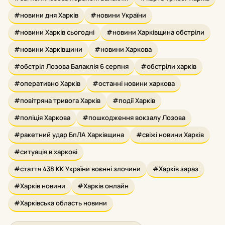
#новини дня Харків
#новини України
#новини Харків сьогодні
#новини Харківщина обстріли
#новини Харківщини
#новини Харкова
#обстріл Лозова Балаклія 6 серпня
#обстріли харків
#оперативно Харків
#останні новини харкова
#повітряна тривога Харків
#події Харків
#поліція Харкова
#пошкодження вокзалу Лозова
#ракетний удар БпЛА Харківщина
#свіжі новини Харків
#ситуація в харкові
#стаття 438 КК України воєнні злочини
#Харків зараз
#Харків новини
#Харків онлайн
#Харківська область новини