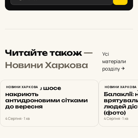
Читайте також
—
Усі
матеріали
Новини Харкова
розділу
Харківське шосе
НОВИНИ ХАРКОВА
Ракетний 
НОВИНИ ХАРКОВА
накриють
Балаклії:
антидроновими сітками
врятували
до вересня
людей ді
(фото)
4 Серпня · 1 хв
4 Серпня · 1 хв