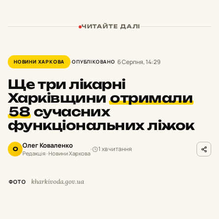
ЧИТАЙТЕ ДАЛІ
6 Серпня, 14:29
НОВИНИ ХАРКОВА
ОПУБЛІКОВАНО
Ще три лікарні
Харківщини
отримали
58
сучасних
функціональних ліжок
Олег Коваленко
1 хв читання
О
Редакція · Новини Харкова
kharkivoda.gov.ua
ФОТО
У
межах програми підтримки медичних