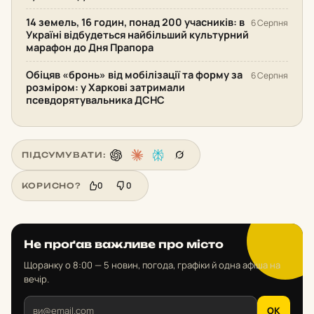
14 земель, 16 годин, понад 200 учасників: в
6 Серпня
Україні відбудеться найбільший культурний
марафон до Дня Прапора
Обіцяв «бронь» від мобілізації та форму за
6 Серпня
розміром: у Харкові затримали
псевдорятувальника ДСНС
ПІДСУМУВАТИ:
0
0
КОРИСНО?
Не проґав важливе про місто
Щоранку о 8:00 — 5 новин, погода, графіки й одна афіша на
вечір.
OK