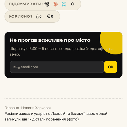
ПІДСУМУВАТИ:
0
0
КОРИСНО?
Не проґав важливе про місто
Щоранку о 8:00 — 5 новин, погода, графіки й одна афіша на
вечір.
OK
Головна
›
Новини Харкова
›
Росіяни завдали ударів по Лозовій та Балаклії: двоє людей
загинули, ще 17 дістали поранення (фото)