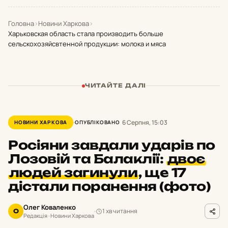
Головна
›
Новини Харкова
›
Харьковская область стала производить больше
сельскохозяйсвтенной продукции: молока и мяса
ЧИТАЙТЕ ДАЛІ
6 Серпня, 15:03
НОВИНИ ХАРКОВА
ОПУБЛІКОВАНО
Росіяни завдали ударів по
Лозовій та Балаклії:
двоє
людей загинули
,
ще 17
дістали поранення (фото)
Олег Коваленко
1 хв читання
О
Редакція · Новини Харкова