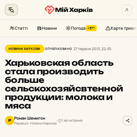
Мій Харків
Статті
Новини
Погода
Карта триво
+37°
Перейти
до
27 Червня 2013, 22:35
НОВИНИ ХАРКОВА
ОПУБЛІКОВАНО
контенту
Харьковская область
стала производить
больше
сельскохозяйсвтенной
продукции: молока и
мяса
Роман Шемигон
1 хв читання
Р
Редакція · Новини Харкова