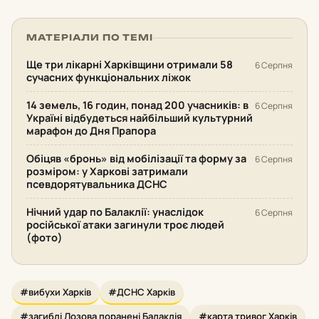
МАТЕРІАЛИ ПО ТЕМІ
Ще три лікарні Харківщини отримали 58
6 Серпня
сучасних функціональних ліжок
14 земель, 16 годин, понад 200 учасників: в
6 Серпня
Україні відбудеться найбільший культурний
марафон до Дня Прапора
Обіцяв «бронь» від мобілізації та форму за
6 Серпня
розміром: у Харкові затримали
псевдорятувальника ДСНС
Нічний удар по Балаклії: унаслідок
6 Серпня
російської атаки загинули троє людей
(фото)
#вибухи Харків
#ДСНС Харків
#загиблі Лозова поранені Балаклія
#карта тривог Харків