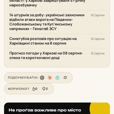
області: у Харкові заарештували 51-річну
наркозбувачку
14 штурмів за добу: українські захисники
8 Серпня
відбили атаки ворога на Південно-
Слобожанському та Куп’янському
напрямках – Генштаб ЗСУ
Синєгубов розповів про ситуацію на
8 Серпня
Харківщині станом на 8 серпня
Прогноз погоди у Харкові на 08 серпня:
8 Серпня
спека та короткочасні дощі
ПІДСУМУВАТИ:
0
0
КОРИСНО?
Не проґав важливе про місто