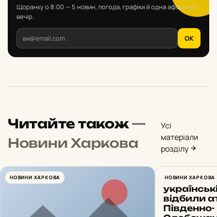
Щоранку о 8:00 — 5 новин, погода, графіки й одна афіша на
вечір.
OK
Читайте також
—
Усі
матеріали
Новини Харкова
розділу
НОВИНИ ХАРКОВА
14 штурмі
НОВИНИ ХАРКОВА
українськ
відбили а
Південно-