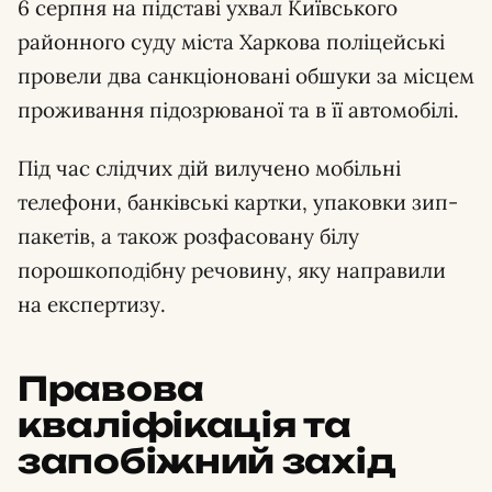
6 серпня на підставі ухвал Київського
районного суду міста Харкова поліцейські
провели два санкціоновані обшуки за місцем
проживання підозрюваної та в її автомобілі.
Під час слідчих дій вилучено мобільні
телефони, банківські картки, упаковки зип-
пакетів, а також розфасовану білу
порошкоподібну речовину, яку направили
на експертизу.
Правова
кваліфікація та
запобіжний захід