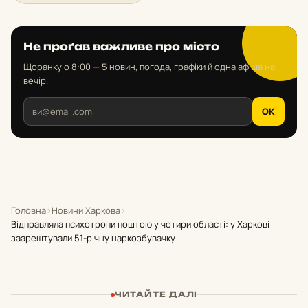
Не проґав важливе про місто
Щоранку о 8:00 — 5 новин, погода, графіки й одна афіша на
вечір.
OK
Головна
›
Новини Харкова
›
Відправляла психотропи поштою у чотири області: у Харкові
заарештували 51-річну наркозбувачку
ЧИТАЙТЕ ДАЛІ