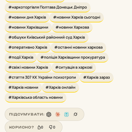
#наркоторгівля Полтава Донецьк Дніпро
#новини дня Харків
#новини Харків сьогодні
#новини Харківщини
#новини Харкова
#обшуки Київський районний суд Харків
#оперативно Харків
#останні новини харкова
#події Харків
#поліція Харківщини прокуратура
#свіжі новини Харків
#ситуація в харкові
#стаття 307 КК України психотропи
#Харків зараз
#Харків новини
#Харків онлайн
#Харківська область новини
ПІДСУМУВАТИ:
0
0
КОРИСНО?