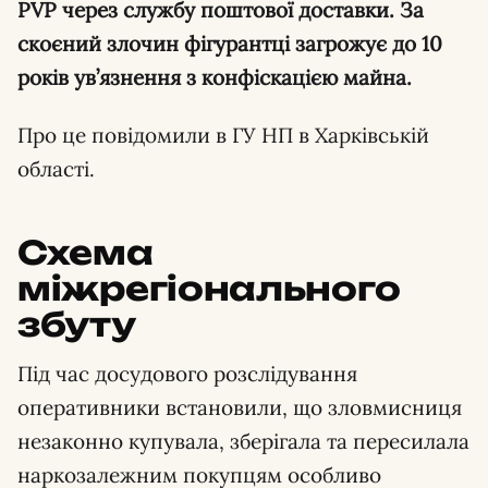
PVP через службу поштової доставки. За
скоєний злочин фігурантці загрожує до 10
років ув’язнення з конфіскацією майна.
Про це повідомили в ГУ НП в Харківській
області.
Схема
міжрегіонального
збуту
Під час досудового розслідування
оперативники встановили, що зловмисниця
незаконно купувала, зберігала та пересилала
наркозалежним покупцям особливо