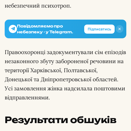
небезпечний психотроп.
Повідомляємо про
✕
Підписатись
небезпеку - у Telegram.
Правоохоронці задокументували сім епізодів
незаконного збуту забороненої речовини на
території Харківської, Полтавської,
Донецької та Дніпропетровської областей.
Усі замовлення жінка надсилала поштовими
відправленнями.
Результати обшуків