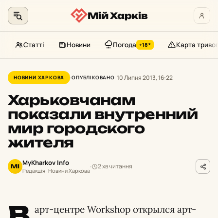
Мій Харків
Статті
Новини
Погода
Карта триво
+18°
Перейти
до
10 Липня 2013, 16:22
НОВИНИ ХАРКОВА
ОПУБЛІКОВАНО
контенту
Харьковчанам
показали внутренний
мир городского
жителя
MyKharkov Info
2 хв читання
MI
Редакція · Новини Харкова
В
арт-центре Workshop открылся арт-