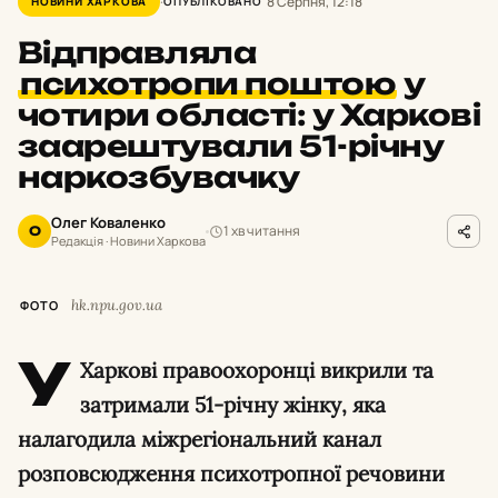
8 Серпня, 12:18
НОВИНИ ХАРКОВА
ОПУБЛІКОВАНО
Відправляла
психотропи поштою
у
чотири області: у Харкові
заарештували 51-річну
наркозбувачку
Олег Коваленко
1 хв читання
О
Редакція · Новини Харкова
hk.npu.gov.ua
ФОТО
У
Харкові правоохоронці викрили та
затримали 51-річну жінку, яка
налагодила міжрегіональний канал
розповсюдження психотропної речовини