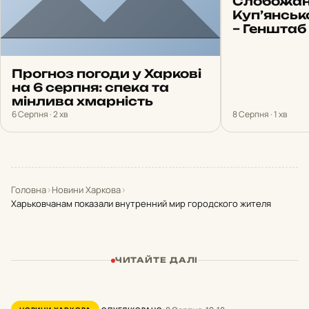
Слобожан
Куп’янсь
– Генштаб
Прогноз погоди у Харкові
на 6 серпня: спека та
мінлива хмарність
6 Серпня · 2 хв
8 Серпня · 1 хв
Головна
›
Новини Харкова
›
Харьковчанам показали внутренний мир городского жителя
ЧИТАЙТЕ ДАЛІ