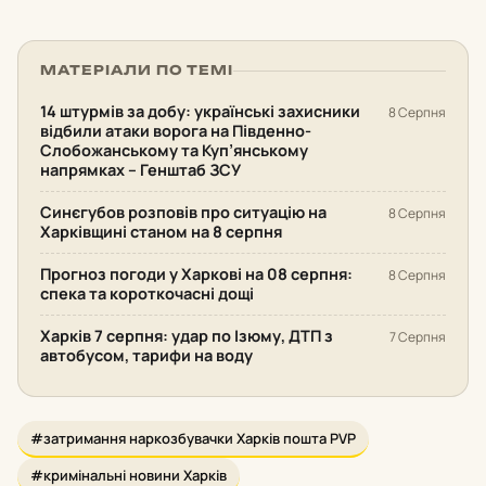
МАТЕРІАЛИ ПО ТЕМІ
14 штурмів за добу: українські захисники
8 Серпня
відбили атаки ворога на Південно-
Слобожанському та Куп’янському
напрямках – Генштаб ЗСУ
Синєгубов розповів про ситуацію на
8 Серпня
Харківщині станом на 8 серпня
Прогноз погоди у Харкові на 08 серпня:
8 Серпня
спека та короткочасні дощі
Харків 7 серпня: удар по Ізюму, ДТП з
7 Серпня
автобусом, тарифи на воду
#затримання наркозбувачки Харків пошта PVP
#кримінальні новини Харків