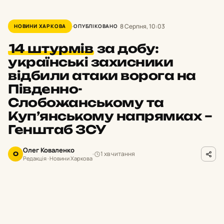
8 Серпня, 10:03
НОВИНИ ХАРКОВА
ОПУБЛІКОВАНО
14 штурмів
за добу:
українські захисники
відбили атаки ворога на
Південно-
Слобожанському та
Куп’янському напрямках –
Генштаб ЗСУ
Олег Коваленко
1 хв читання
О
Редакція · Новини Харкова
facebook.com/GeneralStaff.ua
ФОТО
П
ротягом минулої доби на Харківщині