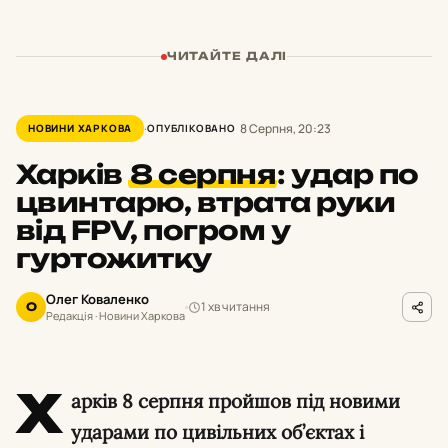
ЧИТАЙТЕ ДАЛІ
8 Серпня, 20:23
НОВИНИ ХАРКОВА
ОПУБЛІКОВАНО
Харків
8 серпня
:
удар по
цвинтарю, втрата руки
від FPV, погром у
гуртожитку
Олег Коваленко
1 хв читання
О
Редакція · Новини Харкова
Х
арків 8 серпня пройшов під новими
ударами по цивільних об’єктах і