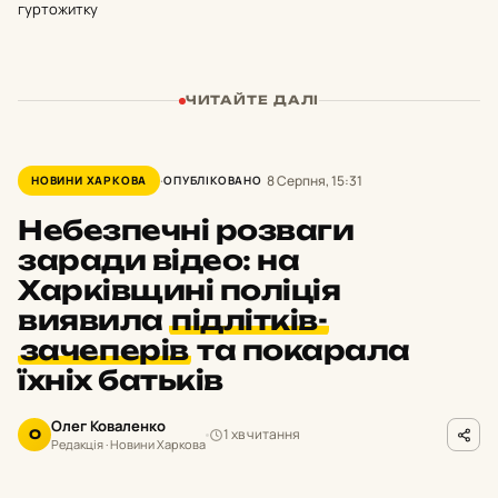
гуртожитку
ЧИТАЙТЕ ДАЛІ
8 Серпня, 15:31
НОВИНИ ХАРКОВА
ОПУБЛІКОВАНО
Небезпечні розваги
заради відео: на
Харківщині поліція
виявила
підлітків-
зачеперів
та покарала
їхніх батьків
Олег Коваленко
1 хв читання
О
Редакція · Новини Харкова