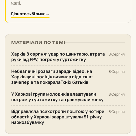
мапі.
Дізнатись більше
→
МАТЕРІАЛИ ПО ТЕМІ
Харків 8 серпня: удар по цвинтарю, втрата
8 Серпня
руки від FPV, погром у гуртожитку
Небезпечні розваги заради відео: на
8 Серпня
Харківщині поліція виявила підлітків-
зачеперів та покарала їхніх батьків
У Харкові група молодиків влаштували
8 Серпня
погром у гуртожитку та травмували жінку
Відправляла психотропи поштою у чотири
8 Серпня
області: у Харкові заарештували 51-річну
наркозбувачку