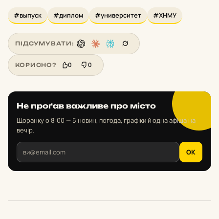
#выпуск
#диплом
#университет
#ХНМУ
ПІДСУМУВАТИ:
0
0
КОРИСНО?
Не проґав важливе про місто
Щоранку о 8:00 — 5 новин, погода, графіки й одна афіша на
вечір.
OK