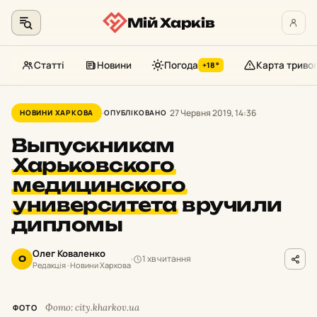
Мій Харків
Статті
Новини
Погода
Карта триво
+18°
Перейти
до
27 Червня 2019, 14:36
НОВИНИ ХАРКОВА
ОПУБЛІКОВАНО
контенту
Выпускникам
Харьковского
медицинского
университета
вручили
дипломы
Олег Коваленко
1 хв читання
О
Редакція · Новини Харкова
Фото: city.kharkov.ua
ФОТО