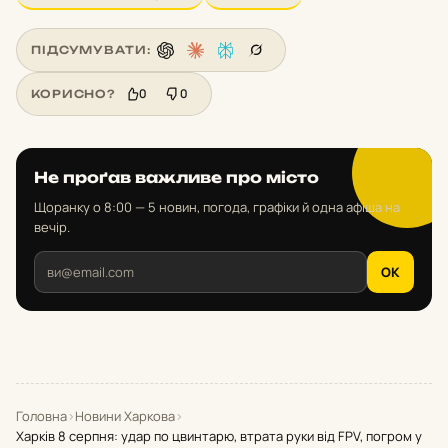
ПІДСУМУВАТИ:
0
0
КОРИСНО?
Не проґав важливе про місто
Щоранку о 8:00 — 5 новин, погода, графіки й одна афіша на
вечір.
OK
Головна
›
Новини Харкова
›
Харків 8 серпня: удар по цвинтарю, втрата руки від FPV, погром у