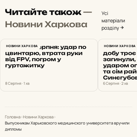
Читайте також
—
Усі
матеріали
Новини Харкова
розділу
Харків 8 серпня: удар по
НОВИНИ ХАРКОВА
Обстріли 
НОВИНИ ХАРКОВА
цвинтарю, втрата руки
добу троє
від FPV, погром у
загинули, 
гуртожитку
ударом о
та сім рай
Синєгубо
8 Серпня · 1 хв
6 Серпня · 2 хв
Головна
›
Новини Харкова
›
Выпускникам Харьковского медицинского университета вручили
дипломы