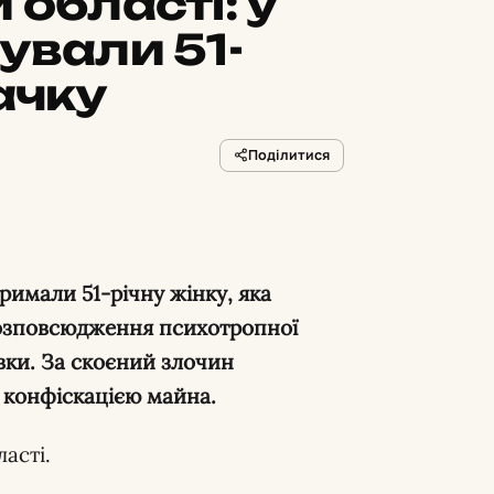
 області: у
ували 51-
ачку
Поділитися
римали 51-річну жінку, яка
розповсюдження психотропної
вки. За скоєний злочин
з конфіскацією майна.
асті.