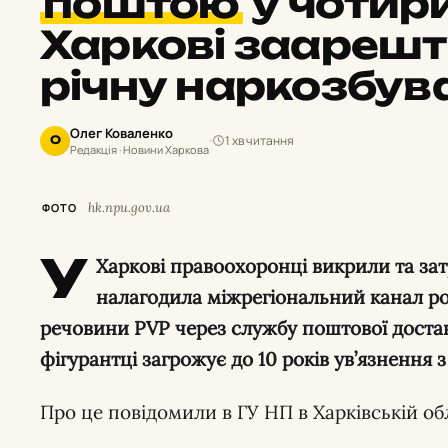
поштою
у чотири
Харкові заарешт
річну наркозбув
Олег Коваленко
1 хв читання
О
Редакція · Новини Харкова
hk.npu.gov.ua
ФОТО
У
Харкові правоохоронці викрили та зат
налагодила міжрегіональний канал 
речовини PVP через службу поштової доста
фігурантці загрожує до 10 років ув’язнення 
Про це повідомили в ГУ НП в Харківській обл