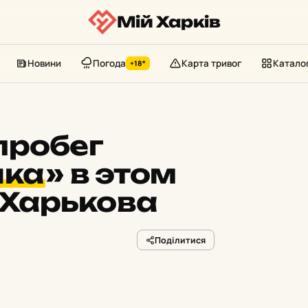
Мій Харків
Новини
Погода
Карта тривог
Катало
+18°
пробег
лка
»
в этом
 Харькова
Поділитися