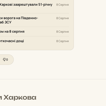
Харкові заарештували 51-річну
8 Серпня
ки ворога на Південно-
8 Серпня
аб ЗСУ
ом на 8 серпня
8 Серпня
откочасні дощі
8 Серпня
0
и Харкова