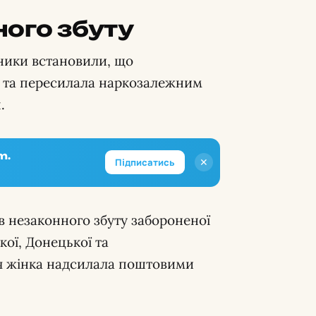
ого збуту
ники встановили, що
а та пересилала наркозалежним
.
m.
✕
Підписатись
в незаконного збуту забороненої
кої, Донецької та
ня жінка надсилала поштовими