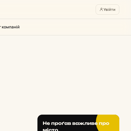
Увійти
г компаній
Не проґав важливе про
місто