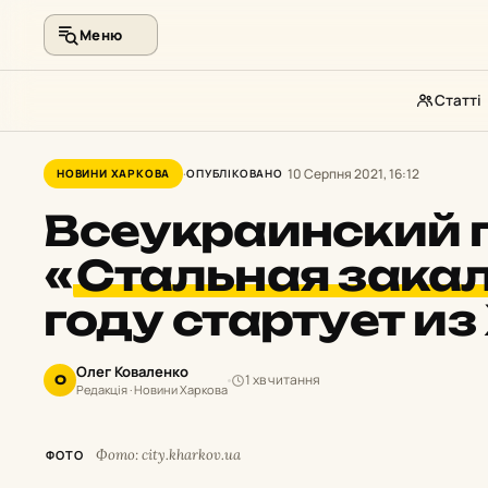
Меню
Статті
Перейти
до
10 Серпня 2021, 16:12
НОВИНИ ХАРКОВА
ОПУБЛІКОВАНО
контенту
Всеукраинский 
«
Стальная зака
году стартует из
Олег Коваленко
1 хв читання
О
Редакція · Новини Харкова
Фото: city.kharkov.ua
ФОТО