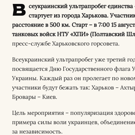
В
сеукраинский ультрапробег единства 
стартует из города Харькова. Участни
расстояние в 500 км. Старт – в 7:00 15 авгу
танковых войск НТУ «ХПИ» (Полтавский Шля
пресс-службе Харьковского горсовета.
Всеукраинский ультрапробег уже третий год
посвящается Дню Государственного флага 
Украины. Каждый раз он пролегает по новом
участники будут бежать так: Харьков – Ахт
Бровары – Киев.
Цель мероприятия – популяризация здоров
примера силы воли украинцев, объединени
за независимость.