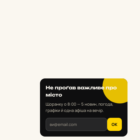
Не проґав важливе про
місто
Щоранку о 8:00 — 5 новин, погода,
графіки й одна афіша на вечір.
OK