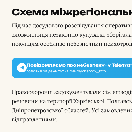
Схема міжрегіональн
Під час досудового розслідування оператив
зловмисниця незаконно купувала, зберігал
покупцям особливо небезпечний психотроп
Повідомляємо про небезпеку - у Telegra
головне за день тут · t.me/mykharkov_info
Правоохоронці задокументували сім епізоді
речовини на території Харківської, Полтавсь
Дніпропетровської областей. Усі замовлен
відправленнями.