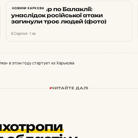
Нічний удар по Балаклії:
НОВИНИ ХАРКОВА
унаслідок російської атаки
загинули троє людей (фото)
6 Серпня · 1 хв
ка» в этом году стартует из Харькова
ЧИТАЙТЕ ДАЛІ
ихотропи