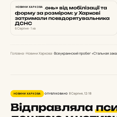
Обіцяв «бронь» від мобілізації та
НОВИНИ ХАРКОВА
форму за розміром: у Харкові
затримали псевдорятувальника
ДСНС
6 Серпня · 1 хв
Головна
›
Новини Харкова
›
Всеукраинский пробег «Стальная закал
8 Серпня, 12:18
НОВИНИ ХАРКОВА
ОПУБЛІКОВАНО
Відправляла
пс