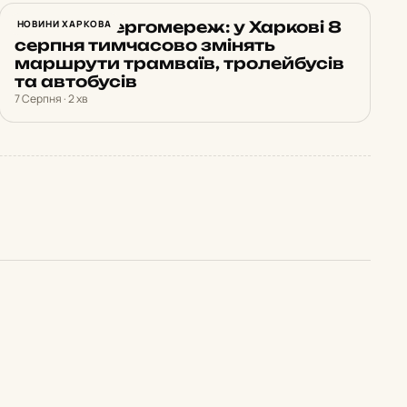
Ремонт енергомереж: у Харкові 8
НОВИНИ ХАРКОВА
серпня тимчасово змінять
маршрути трамваїв, тролейбусів
та автобусів
7 Серпня · 2 хв