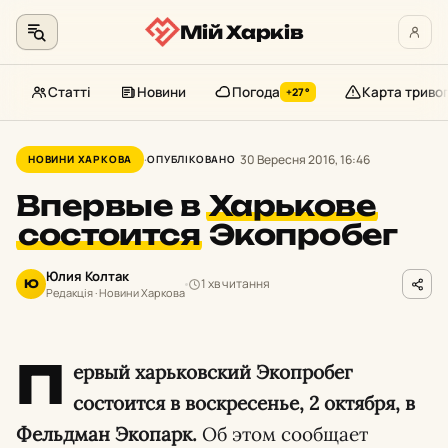
Мій Харків
Статті
Новини
Погода
Карта триво
+27°
Перейти
до
30 Вересня 2016, 16:46
НОВИНИ ХАРКОВА
ОПУБЛІКОВАНО
контенту
Впервые в
Харькове
состоится
Экопробег
Юлия Колтак
1 хв читання
Ю
Редакція · Новини Харкова
П
ервый харьковский Экопробег
состоится в воскресенье, 2 октября, в
Фельдман Экопарк.
Об этом сообщает