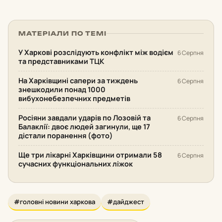
МАТЕРІАЛИ ПО ТЕМІ
У Харкові розслідують конфлікт між водієм
6 Серпня
та представниками ТЦК
На Харківщині сапери за тиждень
6 Серпня
знешкодили понад 1000
вибухонебезпечних предметів
Росіяни завдали ударів по Лозовій та
6 Серпня
Балаклії: двоє людей загинули, ще 17
дістали поранення (фото)
Ще три лікарні Харківщини отримали 58
6 Серпня
сучасних функціональних ліжок
#головні новини харкова
#дайджест