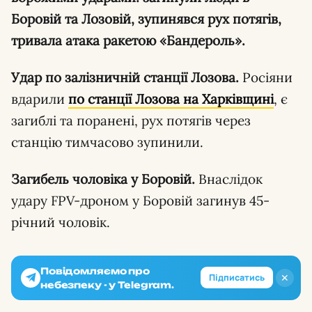
Боровій та Лозовій, зупинявся рух потягів,
тривала атака ракетою «Бандероль».
Удар по залізничній станції Лозова.
Росіяни
вдарили
по станції Лозова на Харківщині
, є
загиблі та поранені, рух потягів через
станцію тимчасово зупинили.
Загибель чоловіка у Боровій.
Внаслідок
удару FPV-дроном у Боровій загинув 45-
річний чоловік.
Повідомляємо про
✕
Підписатись
небезпеку - у Telegram.