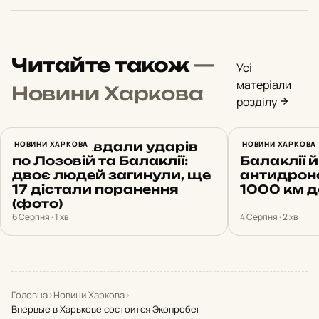
Читайте також
—
Усі
матеріали
Новини Харкова
розділу
Росіяни завдали ударів
НОВИНИ ХАРКОВА
Харків 4 
НОВИНИ ХАРКОВА
по Лозовій та Балаклії:
Балаклії 
двоє людей загинули, ще
антидроно
17 дістали поранення
1000 км д
(фото)
6 Серпня · 1 хв
4 Серпня · 2 хв
Головна
›
Новини Харкова
›
Впервые в Харькове состоится Экопробег