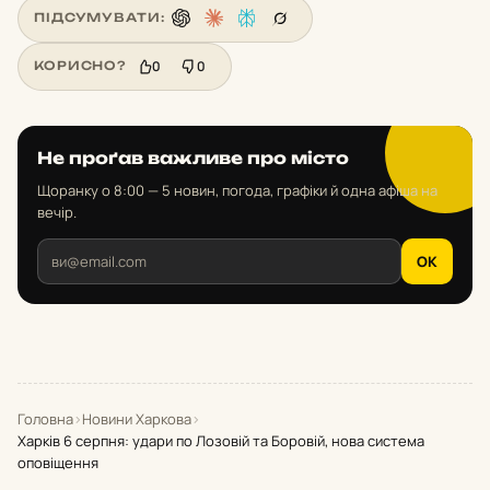
ПІДСУМУВАТИ:
0
0
КОРИСНО?
Не проґав важливе про місто
Щоранку о 8:00 — 5 новин, погода, графіки й одна афіша на
вечір.
OK
Головна
›
Новини Харкова
›
Харків 6 серпня: удари по Лозовій та Боровій, нова система
оповіщення