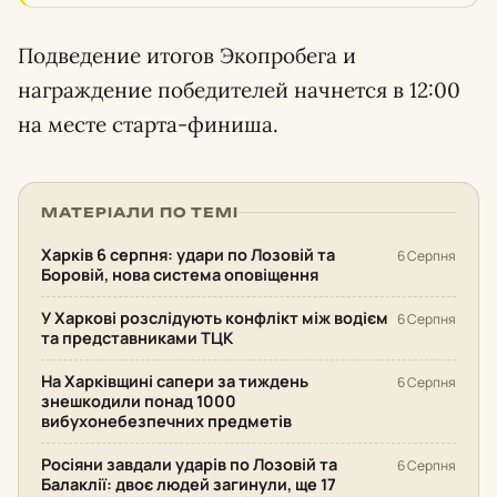
Подведение итогов Экопробега и
награждение победителей начнется в 12:00
на месте старта-финиша.
МАТЕРІАЛИ ПО ТЕМІ
Харків 6 серпня: удари по Лозовій та
6 Серпня
Боровій, нова система оповіщення
У Харкові розслідують конфлікт між водієм
6 Серпня
та представниками ТЦК
На Харківщині сапери за тиждень
6 Серпня
знешкодили понад 1000
вибухонебезпечних предметів
Росіяни завдали ударів по Лозовій та
6 Серпня
Балаклії: двоє людей загинули, ще 17