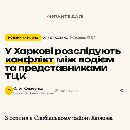
ЧИТАЙТЕ ДАЛІ
6 Серпня, 19:04
НОВИНИ ХАРКОВА
ОПУБЛІКОВАНО
У Харкові розслідують
конфлікт
між водієм
та представниками
ТЦК
Олег Коваленко
1 хв читання
О
Редакція · Новини Харкова
3 серпня в Слобідському районі Харкова
сталася сутичка між водієм та