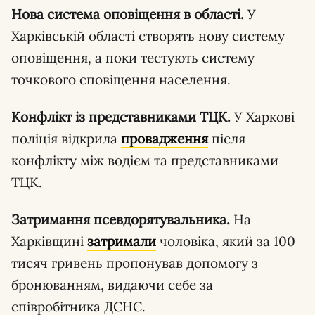
Нова система оповіщення в області.
У
Харківській області створять нову систему
оповіщення, а поки тестують систему
точкового сповіщення населення.
Конфлікт із представниками ТЦК.
У Харкові
поліція відкрила
провадження
після
конфлікту між водієм та представниками
ТЦК.
Затримання псевдорятувальника.
На
Харківщині
затримали
чоловіка, який за 100
тисяч гривень пропонував допомогу з
бронюванням, видаючи себе за
співробітника ДСНС.