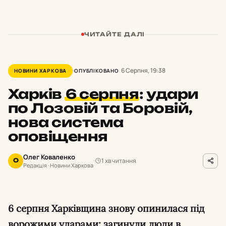
ЧИТАЙТЕ ДАЛІ
6 Серпня, 19:38
НОВИНИ ХАРКОВА
ОПУБЛІКОВАНО
Харків
6 серпня
:
удари
по Лозовій та Боровій,
нова система
оповіщення
Олег Коваленко
1 хв читання
О
Редакція · Новини Харкова
6 серпня Харківщина знову опинилася під
ворожими ударами: загинули люди в