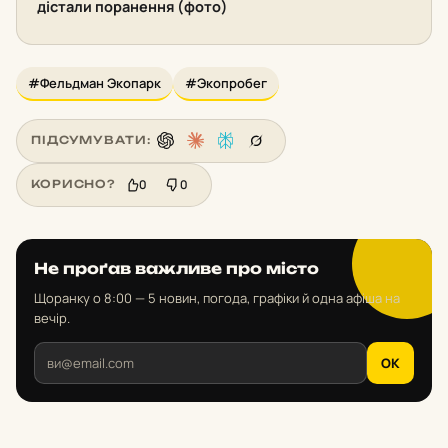
дістали поранення (фото)
#Фельдман Экопарк
#Экопробег
ПІДСУМУВАТИ:
0
0
КОРИСНО?
Не проґав важливе про місто
Щоранку о 8:00 — 5 новин, погода, графіки й одна афіша на
вечір.
OK