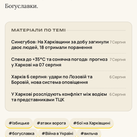
Богуславки.
МАТЕРІАЛИ ПО ТЕМІ
Синєгубов: На Харківщини за добу загинули
7 Серпня
двоє людей, 18 отримали поранення
Спека до +35°С та сонячна погода: прогноз
7 Серпня
у Харкові на 07 серпня
Харків 6 серпня: удари по Лозовій та
6 Серпня
Боровій, нова система оповіщення
У Харкові розслідують конфлікт між водієм
6 Серпня
та представниками ТЦК
#Ізбицьке
#атаки ворога
#бої на Харківщині
#богуславка
#Війна в Україні
#вильча