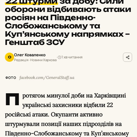
22 штурми
за добу: Сили
оборони відбивають атаки
росіян на Південно-
Слобожанському та
Куп’янському напрямках –
Генштаб ЗСУ
Олег Коваленко
1 хв читання
О
Редакція · Новини Харкова
facebook.com/GeneralStaff.ua
ФОТО
П
ротягом минулої доби на Харківщині
українські захисники відбили 22
російські атаки. Окупанти активно
штурмували позиції наших підрозділів на
Південно-Слобожанському та Куп’янському