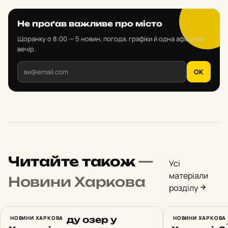
Не проґав важливе про місто
Щоранку о 8:00 — 5 новин, погода, графіки й одна афіша на
вечір.
OK
Читайте також
—
Усі
матеріали
Новини Харкова
розділу
Біля каскаду озер у
НОВИНИ ХАРКОВА
Зміна рух
НОВИНИ ХАРКОВА