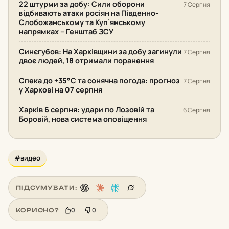
22 штурми за добу: Сили оборони
7 Серпня
відбивають атаки росіян на Південно-
Слобожанському та Куп’янському
напрямках – Генштаб ЗСУ
Синєгубов: На Харківщини за добу загинули
7 Серпня
двоє людей, 18 отримали поранення
Спека до +35°С та сонячна погода: прогноз
7 Серпня
у Харкові на 07 серпня
Харків 6 серпня: удари по Лозовій та
6 Серпня
Боровій, нова система оповіщення
#видео
ПІДСУМУВАТИ:
0
0
КОРИСНО?