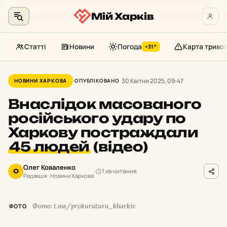
Мій Харків
Статті
Новини
Погода
Карта тривог
+31°
Перейти
до
30 Квітня 2025, 09:47
НОВИНИ ХАРКОВА
ОПУБЛІКОВАНО
контенту
Внаслідок масованого
російського удару по
Харкову постраждали
45 людей
(відео)
Олег Коваленко
1 хв читання
О
Редакція · Новини Харкова
Фото: t.me/prokuratura_kharkiv
ФОТО