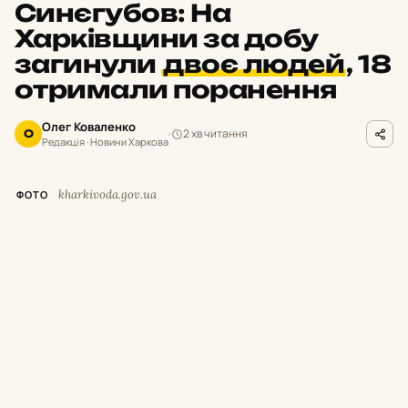
Синєгубов: На
Харківщини за добу
загинули
двоє людей
,
18
отримали поранення
Олег Коваленко
2 хв читання
О
Редакція · Новини Харкова
kharkivoda.gov.ua
ФОТО
М
инулої доби російські окупанти
завдавали ударів по населених
пунктах Богодухівського, Харківського,
Чугуївського, Куп’янського, Ізюмського та
Лозівського районів. Унаслідок атак
загинули двоє цивільних, ще 18 людей