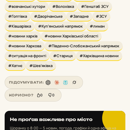
#вовчанські хутори
#Волохівка
#Генштаб ЗСУ
#Гоптівка
#Дворічанське
#Западне
#ЗСУ
#Ківшарівка
#Куп’янський напрямок
#лиман
#новини харків
#новини Харківської області
#новини Харкова
#Південно-Слобожанський напрямок
#ситуація на фронті
#Стариця
#Харківщина новини
#Хатнє
#Шев’яківка
ПІДСУМУВАТИ:
0
0
КОРИСНО?
Не проґав важливе про місто
Щоранку о 8:00 — 5 новин, погода, графіки й одна афіша на