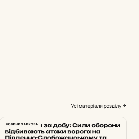
Усі матеріали розділу
23 штурми за добу: Сили оборони
НОВИНИ ХАРКОВА
відбивають атаки ворога на
Південно-Слобожанському та