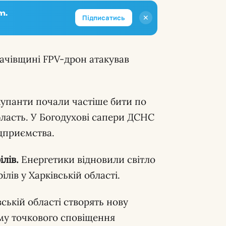
m.
✕
Підписатись
ачівщині FPV-дрон атакував
упанти почали частіше бити по
бласть. У Богодухові сапери ДСНС
ідприємства.
лів.
Енергетики відновили світло
лів у Харківській області.
ській області створять нову
му точкового сповіщення