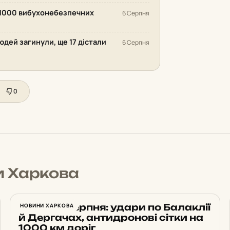
 1000 вибухонебезпечних
6 Серпня
людей загинули, ще 17 дістали
6 Серпня
0
и Харкова
Харків 4 серпня: удари по Балаклії
НОВИНИ ХАРКОВА
й Дергачах, антидронові сітки на
1000 км доріг