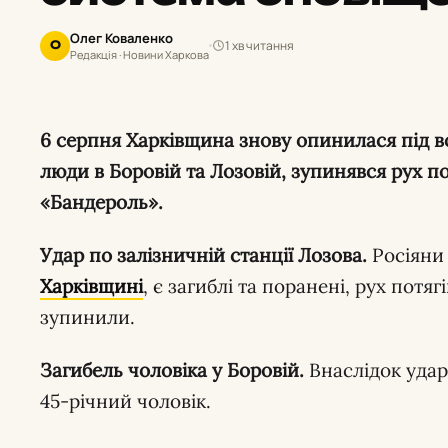
Олег Коваленко
1 хв читання
О
Редакція · Новини Харкова
6 серпня Харківщина знову опинилася під ворожими ударами: загинули
люди в Боровій та Лозовій, зупинявся рух по
«Бандероль».
Удар по залізничній станції Лозова.
Росіяни
Харківщині
, є загиблі та поранені, рух потя
зупинили.
Загибель чоловіка у Боровій.
Внаслідок удар
45-річний чоловік.