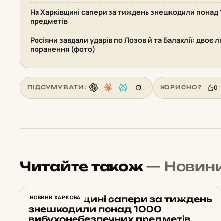
На Харківщині сапери за тиждень знешкодили понад
предметів
Росіяни завдали ударів по Лозовій та Балаклії: двоє 
поранення (фото)
0
ПІДСУМУВАТИ:
КОРИСНО?
Читайте також
— Новин
На Харківщині сапери за тиждень
НОВИНИ ХАРКОВА
знешкодили понад 1000
вибухонебезпечних предметів