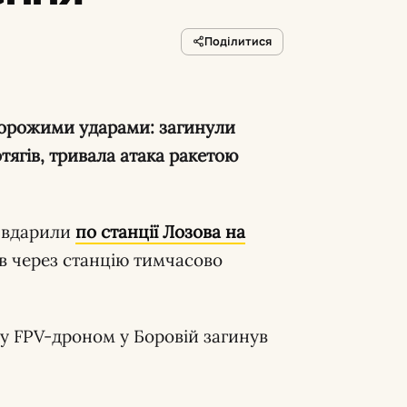
Поділитися
тягів, тривала атака ракетою
 вдарили
по станції Лозова на
гів через станцію тимчасово
у FPV-дроном у Боровій загинув