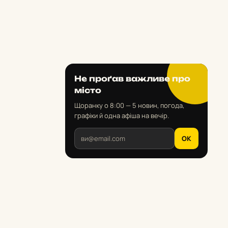
Не проґав важливе про
місто
Щоранку о 8:00 — 5 новин, погода,
графіки й одна афіша на вечір.
OK