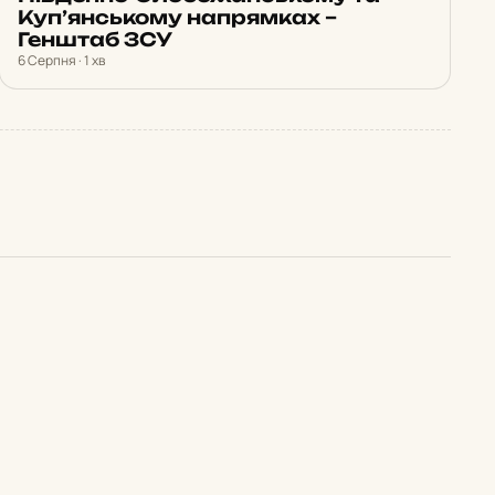
Куп’янському напрямках –
Генштаб ЗСУ
6 Серпня · 1 хв