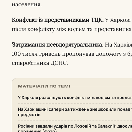
населення.
Конфлікт із представниками ТЦК.
У Харкові
після конфлікту між водієм та представник
Затримання псевдорятувальника.
На Харкі
100 тисяч гривень пропонував допомогу з 
співробітника ДСНС.
МАТЕРІАЛИ ПО ТЕМІ
У Харкові розслідують конфлікт між водієм та пред
На Харківщині сапери за тиждень знешкодили понад
предметів
Росіяни завдали ударів по Лозовій та Балаклії: двоє 
поранення (фото)