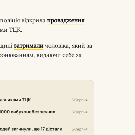
 поліція відкрила
провадження
ами ТЦК.
вщині
затримали
чоловіка, який за
бронюванням, видаючи себе за
ставниками ТЦК
6 Серпня
 1000 вибухонебезпечних
6 Серпня
людей загинули, ще 17 дістали
6 Серпня