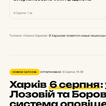
6 Серпня · 1 хв
Головна
›
Новини Харкова
›
В Харькове появятся новые пешеход
6 Серпня, 19:38
НОВИНИ ХАРКОВА
ОПУБЛІКОВАНО
Харків
6 серпня
:
Лозовій та Боров
система оповіщ