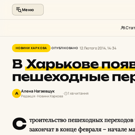
Меню
Стат
Перейти
до
12 Лютого 2014, 14:34
НОВИНИ ХАРКОВА
ОПУБЛІКОВАНО
контенту
В
Харькове поя
пешеходные пе
Алена Нагаевщук
1 хв читання
А
Редакція · Новини Харкова
С
троительство пешеходных переходов 
закончат в конце февраля – начале ма