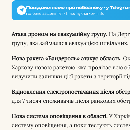
Повідомляємо про небезпеку - у Telegra
головне за день тут · t.me/mykharkov_info
Атака дроном на евакуаційну групу.
На Дерг
групу, яка займалася евакуацією цивільних.
Нова ракета «Бандероль» атакує область.
Ок
Харкову новою ракетою, яка пролітає всю о
вилучили залишки цієї ракети з території п
Відновлення електропостачання після обстрі
для 7 тисяч споживачів після ранкових обстрі
Нова система оповіщення в області.
У Харків
систему оповіщення, а поки тестують систе