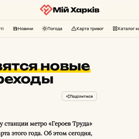
Мій Харків
ті
Новини
Погода
Карта тривог
Каталог к
вятся новые
реходы
Поділитися
у станции метро «Героев Труда»
рта этого года. Об этом сегодня,