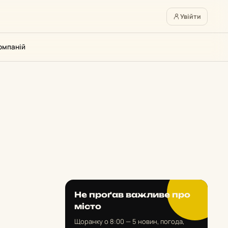
Увійти
омпаній
Не проґав важливе про
місто
Щоранку о 8:00 — 5 новин, погода,