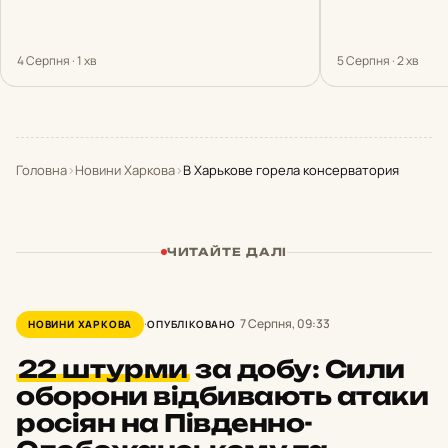
4 Серпня · 1 хв
5 Серпня · 2 хв
Головна
›
Новини Харкова
›
В Харькове горела консерватория
ЧИТАЙТЕ ДАЛІ
7 Серпня, 09:33
НОВИНИ ХАРКОВА
ОПУБЛІКОВАНО
22 штурми
за добу: Сили
оборони відбивають атаки
росіян на Південно-