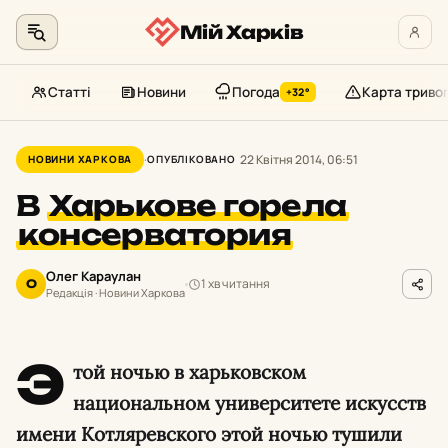
Мій Харків
Статті
Новини
Погода
Карта триво
+32°
Перейти
до
22 Квітня 2014, 06:51
НОВИНИ ХАРКОВА
ОПУБЛІКОВАНО
контенту
В
Харькове горела
консерватория
Олег Караулан
1 хв читання
О
Редакція · Новини Харкова
Э
той ночью в харьковском
национальном университете искусств
имени Котляревского этой ночью тушили