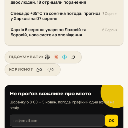
двоє людей, 18 отримали поранення
Спека до +35°С та сонячна погода: прогноз
7 Серпня
у Харкові на 07 серпня
Харків 6 серпня: удари по Лозовій та
6 Серпня
Боровій, нова система оповіщення
ПІДСУМУВАТИ:
0
0
КОРИСНО?
Не проґав важливе про місто
Щоранку о 8:00 — 5 новин, погода, графіки й одна афіша на
вечір.
OK