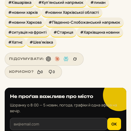
#Ківшарівка
#Куп’янський напрямок
#лиман
#новини харків
#новини Харківської області
#новини Харкова
#Південно-Слобожанський напрямок
#ситуація на фронті
#Стариця
#Харківщина новини
#Хатнє
#Шев’яківка
ПІДСУМУВАТИ:
0
0
КОРИСНО?
Не проґав важливе про місто
Щоранку о 8:00 — 5 новин, погода, графіки й одна афіша на
вечір.
OK