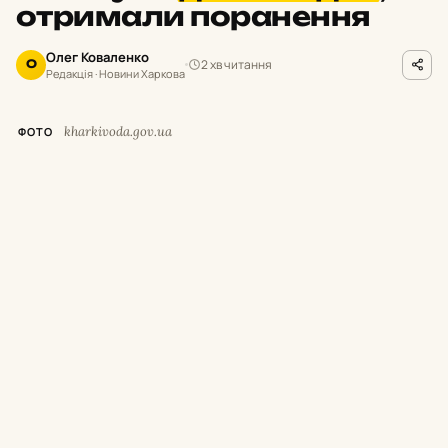
отримали поранення
Олег Коваленко
2 хв читання
О
Редакція · Новини Харкова
kharkivoda.gov.ua
ФОТО
М
инулої доби російські окупанти
завдавали ударів по населених
пунктах Богодухівського, Харківського,
Чугуївського, Куп’янського, Ізюмського та
Лозівського районів. Унаслідок атак
загинули двоє цивільних, ще 18 людей
дістали поранення та травми.
Про це повідомив очільник Харківської ОВА