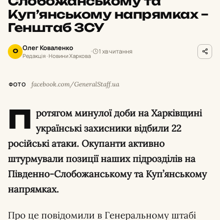
Слобожанському та
Куп’янському напрямках –
Генштаб ЗСУ
Олег Коваленко
1 хв читання
О
Редакція · Новини Харкова
facebook.com/GeneralStaff.ua
ФОТО
П
ротягом минулої доби на Харківщині
українські захисники відбили 22
російські атаки. Окупанти активно
штурмували позиції наших підрозділів на
Південно-Слобожанському та Куп’янському
напрямках.
Про це повідомили в Генеральному штабі