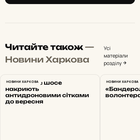
Читайте також
—
Усі
матеріали
Новини Харкова
розділу
Харківське шосе
НОВИНИ ХАРКОВА
Харків 5 
НОВИНИ ХАРКОВА
накриють
«Бандеро
антидроновими сітками
волонтера
до вересня