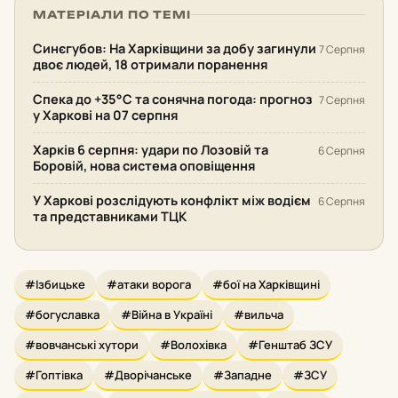
МАТЕРІАЛИ ПО ТЕМІ
Синєгубов: На Харківщини за добу загинули
7 Серпня
двоє людей, 18 отримали поранення
Спека до +35°С та сонячна погода: прогноз
7 Серпня
у Харкові на 07 серпня
Харків 6 серпня: удари по Лозовій та
6 Серпня
Боровій, нова система оповіщення
У Харкові розслідують конфлікт між водієм
6 Серпня
та представниками ТЦК
#Ізбицьке
#атаки ворога
#бої на Харківщині
#богуславка
#Війна в Україні
#вильча
#вовчанські хутори
#Волохівка
#Генштаб ЗСУ
#Гоптівка
#Дворічанське
#Западне
#ЗСУ