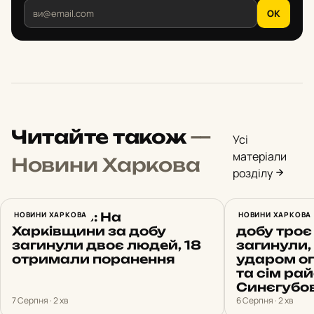
OK
Читайте також
—
Усі
матеріали
Новини Харкова
розділу
Синєгубов: На
НОВИНИ ХАРКОВА
Обстріли 
НОВИНИ ХАРКОВА
Харківщини за добу
добу троє
загинули двоє людей, 18
загинули, 
отримали поранення
ударом о
та сім рай
Синєгубо
7 Серпня · 2 хв
6 Серпня · 2 хв