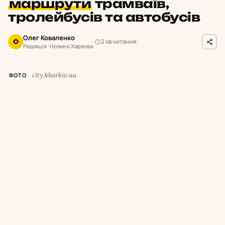
маршрути
трамваїв,
тролейбусів та автобусів
Олег Коваленко
2 хв читання
О
Редакція · Новини Харкова
city.kharkiv.ua
ФОТО
У
суботу,
8 серпня,
з 9:
00 до 19:
00 у
Харкові тимчасово припинять рух
низки трамваїв і тролейбусів.
Як повідомили у Департаменті будівництва
та шляхового господарства міськради,
це
пов’язано з плановими роботами АТ
«Харківобленерго».