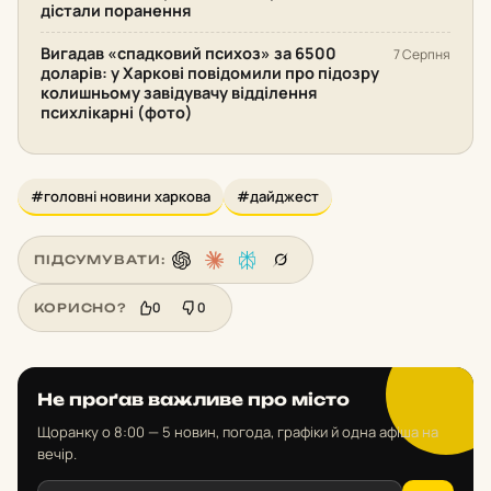
дістали поранення
Вигадав «спадковий психоз» за 6500
7 Серпня
доларів: у Харкові повідомили про підозру
колишньому завідувачу відділення
психлікарні (фото)
#головні новини харкова
#дайджест
ПІДСУМУВАТИ:
0
0
КОРИСНО?
Не проґав важливе про місто
Щоранку о 8:00 — 5 новин, погода, графіки й одна афіша на
вечір.