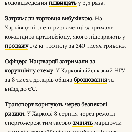
водовідведення
підвищать
у 3,5 раза.
Затримали торговця вибухівкою.
На
Харківщині спецпризначенці затримали
командира артдивізіону, якого підозрюють у
продажу
172 кг тротилу за 240 тисяч гривень.
Офіцера Нацгвардії затримали за
корупційну схему.
У Харкові військовий НГУ
за 8 тисяч доларів обіцяв
бронювання
та
виїзд до ЄС.
Транспорт коригують через безпекові
ризики.
У Харкові 8 серпня через ремонт
енергомереж тимчасово
змінять
маршрути
трамваїв, тролейбусів та автобусів. Також