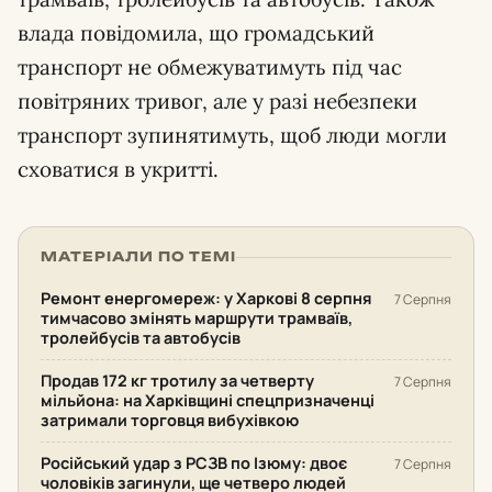
влада повідомила, що громадський
транспорт не обмежуватимуть під час
повітряних тривог, але у разі небезпеки
транспорт зупинятимуть, щоб люди могли
сховатися в укритті.
МАТЕРІАЛИ ПО ТЕМІ
Ремонт енергомереж: у Харкові 8 серпня
7 Серпня
тимчасово змінять маршрути трамваїв,
тролейбусів та автобусів
Продав 172 кг тротилу за четверту
7 Серпня
мільйона: на Харківщині спецпризначенці
затримали торговця вибухівкою
Російський удар з РСЗВ по Ізюму: двоє
7 Серпня
чоловіків загинули, ще четверо людей