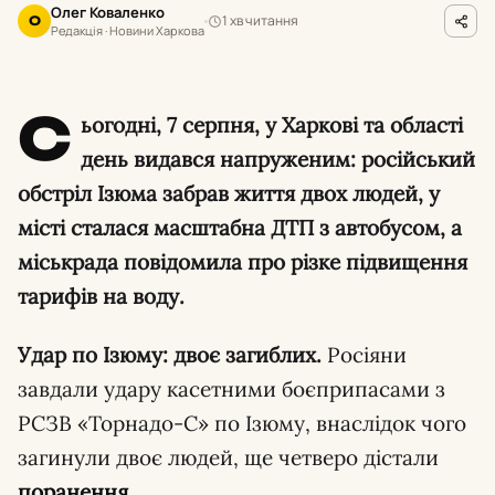
Олег Коваленко
1 хв читання
О
Редакція · Новини Харкова
С
ьогодні, 7 серпня, у Харкові та області
день видався напруженим: російський
обстріл Ізюма забрав життя двох людей, у
місті сталася масштабна ДТП з автобусом, а
міськрада повідомила про різке підвищення
тарифів на воду.
Удар по Ізюму: двоє загиблих.
Росіяни
завдали удару касетними боєприпасами з
РСЗВ «Торнадо-С» по Ізюму, внаслідок чого
загинули двоє людей, ще четверо дістали
поранення
.