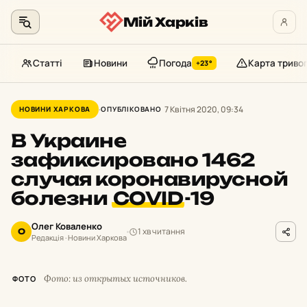
Мій Харків
Статті
Новини
Погода
Карта триво
+23°
Перейти
до
7 Квітня 2020, 09:34
НОВИНИ ХАРКОВА
ОПУБЛІКОВАНО
контенту
В Украине
зафиксировано 1462
случая коронавирусной
болезни
COVID
-19
Олег Коваленко
1 хв читання
О
Редакція · Новини Харкова
Фото: из открытых источников.
ФОТО