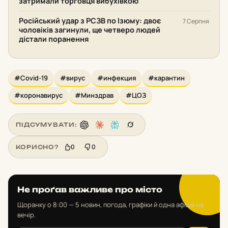
затримали торговця вибухівкою
Російський удар з РСЗВ по Ізюму: двоє
7 Серпня
чоловіків загинули, ще четверо людей
дістали поранення
#Covid-19
#вирус
#инфекция
#карантин
#коронавирус
#Минздрав
#ЦОЗ
ПІДСУМУВАТИ:
0
0
КОРИСНО?
Не проґав важливе про місто
Щоранку о 8:00 — 5 новин, погода, графіки й одна афіша на
вечір.