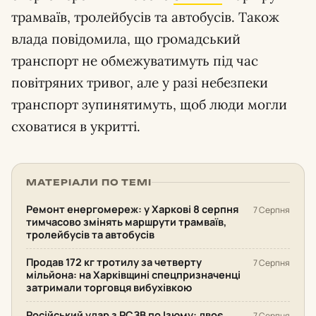
трамваїв, тролейбусів та автобусів. Також
влада повідомила, що громадський
транспорт не обмежуватимуть під час
повітряних тривог, але у разі небезпеки
транспорт зупинятимуть, щоб люди могли
сховатися в укритті.
МАТЕРІАЛИ ПО ТЕМІ
Ремонт енергомереж: у Харкові 8 серпня
7 Серпня
тимчасово змінять маршрути трамваїв,
тролейбусів та автобусів
Продав 172 кг тротилу за четверту
7 Серпня
мільйона: на Харківщині спецпризначенці
затримали торговця вибухівкою
Російський удар з РСЗВ по Ізюму: двоє
7 Серпня