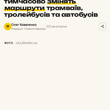
тимчасово
змінять
маршрути
трамваїв,
тролейбусів та автобусів
Олег Коваленко
2 хв читання
О
Редакція · Новини Харкова
city.kharkiv.ua
ФОТО
У
суботу,
8 серпня,
з 9:
00 до 19:
00 у
Харкові тимчасово припинять рух
низки трамваїв і тролейбусів.
Як повідомили у Департаменті будівництва
та шляхового господарства міськради,
це
пов’язано з плановими роботами АТ
«Харківобленерго».