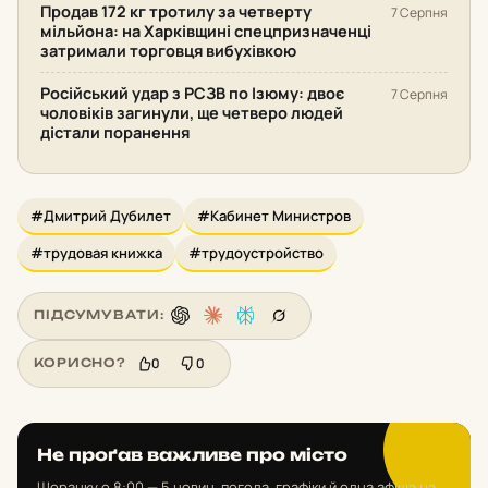
Продав 172 кг тротилу за четверту
7 Серпня
мільйона: на Харківщині спецпризначенці
затримали торговця вибухівкою
Російський удар з РСЗВ по Ізюму: двоє
7 Серпня
чоловіків загинули, ще четверо людей
дістали поранення
#Дмитрий Дубилет
#Кабинет Министров
#трудовая книжка
#трудоустройство
ПІДСУМУВАТИ:
0
0
КОРИСНО?
Не проґав важливе про місто
Щоранку о 8:00 — 5 новин, погода, графіки й одна афіша на