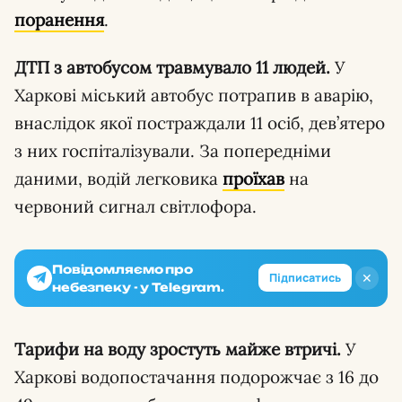
поранення
.
ДТП з автобусом травмувало 11 людей.
У
Харкові міський автобус потрапив в аварію,
внаслідок якої постраждали 11 осіб, дев’ятеро
з них госпіталізували. За попередніми
даними, водій легковика
проїхав
на
червоний сигнал світлофора.
Повідомляємо про
✕
Підписатись
небезпеку - у Telegram.
Тарифи на воду зростуть майже втричі.
У
Харкові водопостачання подорожчає з 16 до