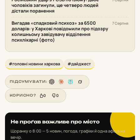
чоловіків загинули, ще четверо людей
дістали поранення
Вигадав «спадковий психоз» за 6500
7 Серпня
доларів: у Харкові повідомили про підозру
колишньому завідувачу відділення
психлікарні (фото)
#головні новини харкова
#дайджест
ПІДСУМУВАТИ:
0
0
КОРИСНО?
Не проґав важливе про місто
Щоранку о 8:00 — 5 новин, погода, графіки й одна афіша на
вечір.