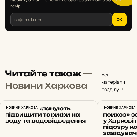
вечір.
OK
Читайте також
—
Усі
матеріали
Новини Харкова
розділу
У Харкові планують
НОВИНИ ХАРКОВА
Вигадав 
НОВИНИ ХАРКОВА
підвищити тарифи на
психоз» з
воду та водовідведення
у Харкові
підозру 
завідувач