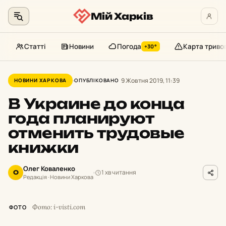
Мій Харків
Статті
Новини
Погода
Карта триво
+30°
Перейти
до
9 Жовтня 2019, 11:39
НОВИНИ ХАРКОВА
ОПУБЛІКОВАНО
контенту
В Украине до конца
года планируют
отменить трудовые
книжки
Олег Коваленко
1 хв читання
О
Редакція · Новини Харкова
Фото: i-visti.com
ФОТО