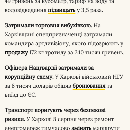
49 гривень за кубометр, тариф на воду та
водовідведення
підвищать
у 3,5 раза.
Затримали торговця вибухівкою.
На
Харківщині спецпризначенці затримали
командира артдивізіону, якого підозрюють у
продажу
172 кг тротилу за 240 тисяч гривень.
Офіцера Нацгвардії затримали за
корупційну схему.
У Харкові військовий НГУ
за 8 тисяч доларів обіцяв
бронювання
та
виїзд до ЄС.
Транспорт коригують через безпекові
ризики.
У Харкові 8 серпня через ремонт
енергомереж тимчасово
змінять
маршрути