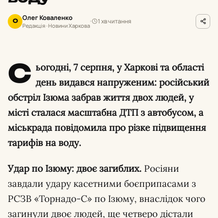
Олег Коваленко
1 хв читання
О
Редакція · Новини Харкова
С
ьогодні, 7 серпня, у Харкові та області
день видався напруженим: російський
обстріл Ізюма забрав життя двох людей, у
місті сталася масштабна ДТП з автобусом, а
міськрада повідомила про різке підвищення
тарифів на воду.
Удар по Ізюму: двоє загиблих.
Росіяни
завдали удару касетними боєприпасами з
РСЗВ «Торнадо-С» по Ізюму, внаслідок чого
загинули двоє людей, ще четверо дістали