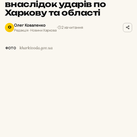
внаслідок ударів по
Харкову та області
Олег Коваленко
2 хв читання
О
Редакція · Новини Харкова
kharkivoda.gov.ua
ФОТО
М
инулої доби російські окупанти
завдавали ударів по місту Харків та
12 населених пунктах Харківської області.
Унаслідок обстрілів троє людей загинули, ще
25 цивільних дістали поранення та травми.
Про це повідомив начальник Харківської
ОВА Олег Синєгубов.