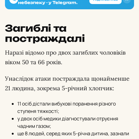
небезпеку - у Telegram.
Загиблі та
постраждалі
Наразі відомо про двох загиблих чоловіків
віком 50 та 66 років.
Унаслідок атаки постраждала щонайменше
21 людина, зокрема 5-річний хлопчик:
11 осіб дістали вибухові поранення різного
ступеня тяжкості;
у двох осіб медики діагностували отруєння
чадним газом;
ще 8 людей, серед яких 5-річна дитина, зазнали