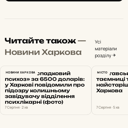
Читайте також
—
Усі
матеріали
Новини Харкова
розділу
Вигадав «спадковий
НОВИНИ ХАРКОВА
Полтавсь
МІСТО
психоз» за 6500 доларів:
таємниці 
у Харкові повідомили про
найстаріш
підозру колишньому
Харкова
завідувачу відділення
психлікарні (фото)
7 Серпня · 2 хв
7 Серпня · 5 хв