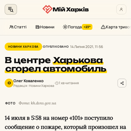
Мій Харків
Статті
Новини
Погода
Карта триво
+23°
Перейти
до
14 Липня 2021, 11:56
НОВИНИ ХАРКОВА
ОПУБЛІКОВАНО
контенту
В центре
Харькова
сгорел автомобиль
Олег Коваленко
1 хв читання
О
Редакція · Новини Харкова
Фото: kh.dsns.gov.ua
ФОТО
14 июля в 5:58 на номер «101» поступило
сообщение о пожаре, который произошел на