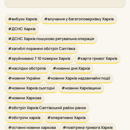
#вибухи Харків
#влучання у багатоповерхівку Харків
#ДСНС Харків
#ДСНС Харків пошуково рятувальна операція
#загиблі поранені обстріл Салтівка
#зруйновано 7 10 поверхи Харків
#карта тривог Харків
#наслідки обстрілів
#новини дня Харків
#новини України
#новини Харків надзвичайні події
#новини Харків сьогодні
#новини Харківщини
#новини Харкова
#обстріл Харків Салтівський район ранок
#обстріли харків
#оперативно Харків
#останні новини харкова
#повітряна тривога Харків