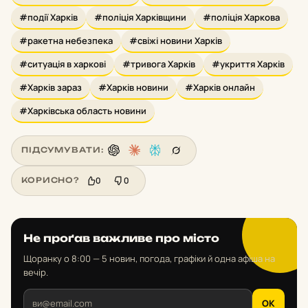
#події Харків
#поліція Харківщини
#поліція Харкова
#ракетна небезпека
#свіжі новини Харків
#ситуація в харкові
#тривога Харків
#укриття Харків
#Харків зараз
#Харків новини
#Харків онлайн
#Харківська область новини
ПІДСУМУВАТИ:
0
0
КОРИСНО?
Не проґав важливе про місто
Щоранку о 8:00 — 5 новин, погода, графіки й одна афіша на
вечір.
OK