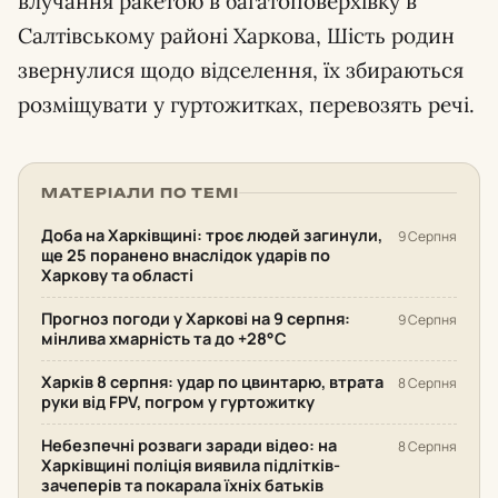
влучання ракетою в багатоповерхівку в
Салтівському районі Харкова, Шість родин
звернулися щодо відселення, їх збираються
розміщувати у гуртожитках, перевозять речі.
МАТЕРІАЛИ ПО ТЕМІ
Доба на Харківщині: троє людей загинули,
9 Серпня
ще 25 поранено внаслідок ударів по
Харкову та області
Прогноз погоди у Харкові на 9 серпня:
9 Серпня
мінлива хмарність та до +28°С
Харків 8 серпня: удар по цвинтарю, втрата
8 Серпня
руки від FPV, погром у гуртожитку
Небезпечні розваги заради відео: на
8 Серпня
Харківщині поліція виявила підлітків-
зачеперів та покарала їхніх батьків