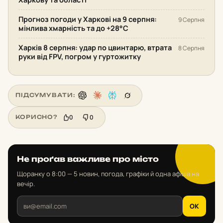
Прогноз погоди у Харкові на 9 серпня:
9 Серпня
мінлива хмарність та до +28°С
Харків 8 серпня: удар по цвинтарю, втрата
8 Серпня
руки від FPV, погром у гуртожитку
ПІДСУМУВАТИ:
0
0
КОРИСНО?
Не проґав важливе про місто
Щоранку о 8:00 — 5 новин, погода, графіки й одна афіша на
вечір.
OK