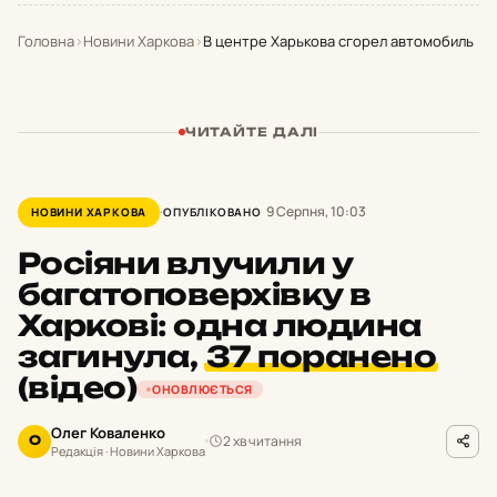
Головна
›
Новини Харкова
›
В центре Харькова сгорел автомобиль
ЧИТАЙТЕ ДАЛІ
9 Серпня, 10:03
НОВИНИ ХАРКОВА
ОПУБЛІКОВАНО
Росіяни влучили у
багатоповерхівку в
Харкові: одна людина
загинула,
37 поранено
(відео)
ОНОВЛЮЄТЬСЯ
Олег Коваленко
2 хв читання
О
Редакція · Новини Харкова