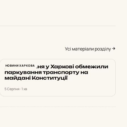
Усі матеріали розділу
До 10 серпня у Харкові обмежили
НОВИНИ ХАРКОВА
паркування транспорту на
майдані Конституції
5 Серпня · 1 хв