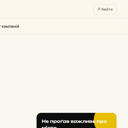
Увійти
г компаній
Не проґав важливе про
місто