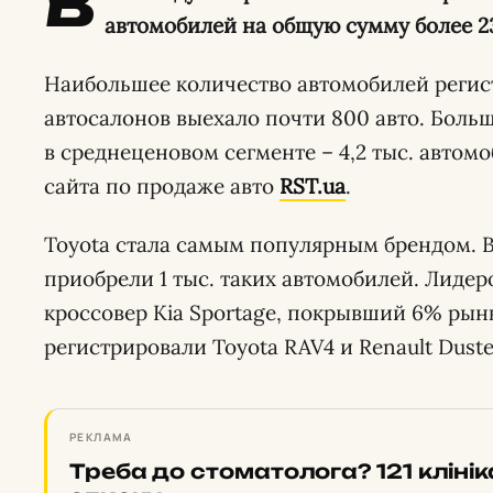
В
автомобилей на общую сумму более 2
Наибольшее количество автомобилей регист
автосалонов выехало почти 800 авто. Боль
в среднеценовом сегменте – 4,2 тыс. автом
сайта по продаже авто
RST.ua
.
Toyota стала самым популярным брендом. В
приобрели 1 тыс. таких автомобилей. Лиде
кроссовер Kia Sportage, покрывший 6% рынк
регистрировали Toyota RAV4 и Renault Duste
РЕКЛАМА
Треба до стоматолога? 121 кліні