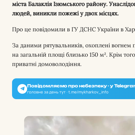
міста Балаклія Ізюмського району. Унаслід
людей, виникли пожежі у двох місцях.
Про це повідомили в ГУ ДСНС України в Харк
За даними рятувальників, охоплені вогнем 
на загальній площі близько 150 м². Крім тог
приватні домоволодіння.
Повідомляємо про небезпеку - у Telegra
головне за день тут · t.me/mykharkov_info