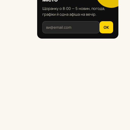
Щоранку о 8:00 — 5 новин, погода,
графіки й одна афіша на вечір.
OK