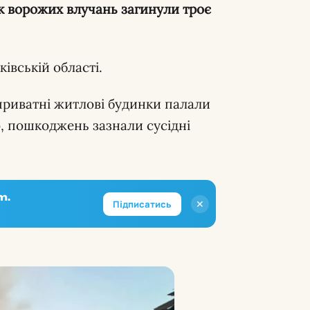
ок ворожих влучань загинули троє
івській області.
приватні житлові будинки палали
о, пошкоджень зазнали сусідні
m.
✕
Підписатись