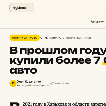
Меню
Статті
Перейти
до
3 Лютого 2022, 15:08
НОВИНИ ХАРКОВА
ОПУБЛІКОВАНО
контенту
В прошлом году
купили более 7
авто
Олег Коваленко
1 хв читання
О
Редакція · Новини Харкова
2021 году в Харькове и области зареги