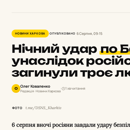
6 Серпня, 09:15
НОВИНИ ХАРКОВА
ОПУБЛІКОВАНО
Нічний удар
по Б
унаслідок російс
загинули троє л
Олег Коваленко
1 хв читання
О
Редакція · Новини Харкова
t.me/DSNS_Kharkiv
ФОТО
6 серпня вночі росіяни завдали удару безпілотниками по приватному сектору