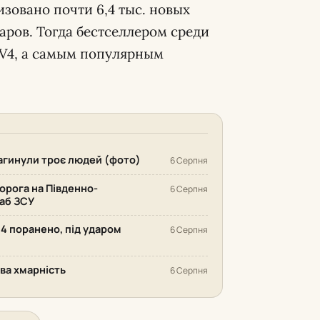
изовано почти 6,4 тыс. новых
ров. Тогда бестселлером среди
AV4, а самым популярным
 загинули троє людей (фото)
6 Серпня
орога на Південно-
6 Серпня
аб ЗСУ
14 поранено, під ударом
6 Серпня
ива хмарність
6 Серпня