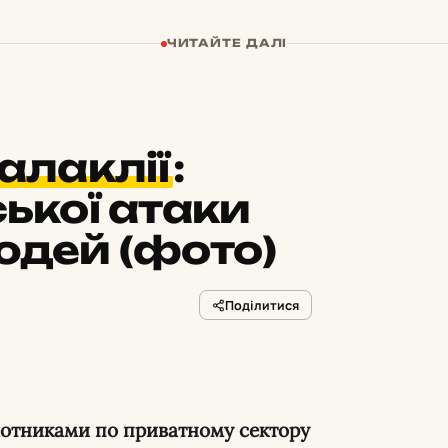
ЧИТАЙТЕ ДАЛІ
алаклії
:
ької атаки
юдей (фото)
Поділитися