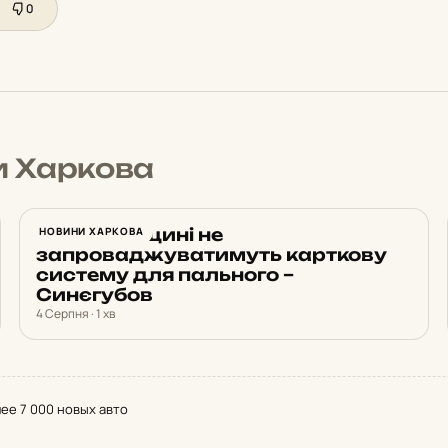
0
и Харкова
На Харківщині не
НОВИНИ ХАРКОВА
запроваджуватимуть карткову
систему для пального –
Синєгубов
4 Серпня · 1 хв
лее 7 000 новых авто