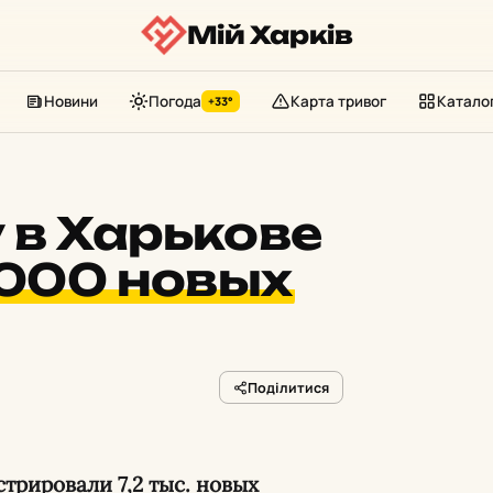
Мій Харків
Новини
Погода
Карта тривог
Катало
+33°
 в Харькове
000 новых
Поділитися
стрировали 7,2 тыс. новых