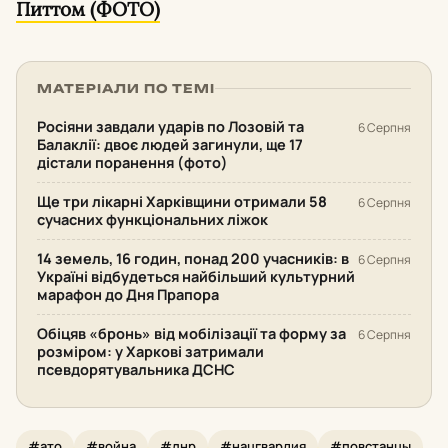
Питтом (ФОТО)
МАТЕРІАЛИ ПО ТЕМІ
Росіяни завдали ударів по Лозовій та
6 Серпня
Балаклії: двоє людей загинули, ще 17
дістали поранення (фото)
Ще три лікарні Харківщини отримали 58
6 Серпня
сучасних функціональних ліжок
14 земель, 16 годин, понад 200 учасників: в
6 Серпня
Україні відбудеться найбільший культурний
марафон до Дня Прапора
Обіцяв «бронь» від мобілізації та форму за
6 Серпня
розміром: у Харкові затримали
псевдорятувальника ДСНС
#ато
#война
#лнр
#нацгвардия
#повстанцы