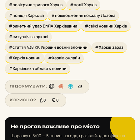
#повітряна тривога Харків
#події Харків
#поліція Харкова
#пошкодження вокзалу Лозова
#ракетний удар БпЛА Харківщина
#свіжі новини Харків
#ситуація в харкові
#стаття 438 КК України воєнні злочини
#Харків зараз
#Харків новини
#Харків онлайн
#Харківська область новини
ПІДСУМУВАТИ:
0
0
КОРИСНО?
Не проґав важливе про місто
Щоранку о 8:00 — 5 новин, погода, графіки й одна афіша на