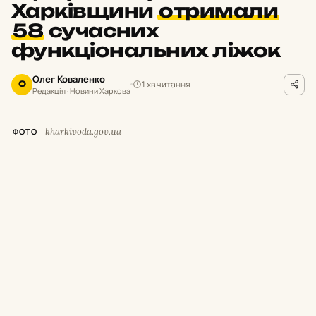
Харківщини
отримали
58
сучасних
функціональних ліжок
Олег Коваленко
1 хв читання
О
Редакція · Новини Харкова
kharkivoda.gov.ua
ФОТО
У
межах програми підтримки медичних
закладів нове обладнання надійшло до
Харківського обласного центру онкології,
Зміївської центральної районної лікарні та
Кегичівської лікарні.
Про це повідомив начальник Харківської