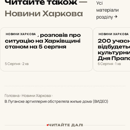
Читайте також
—
Усі
матеріали
Новини Харкова
розділу
Синєгубов розповів про
НОВИНИ ХАРКОВА
14 земель,
НОВИНИ ХАРКОВА
ситуацію на Харківщині
200 учасни
станом на 5 серпня
відбудеть
культурн
Дня Прап
5 Серпня · 2 хв
6 Серпня · 1 хв
Головна
›
Новини Харкова
›
В Луганске артиллерия обстреляла жилые дома (ВИДЕО)
ЧИТАЙТЕ ДАЛІ