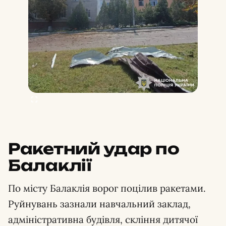
Ракетний удар по
Балаклії
По місту Балаклія ворог поцілив ракетами.
Руйнувань зазнали навчальний заклад,
адміністративна будівля, скління дитячої