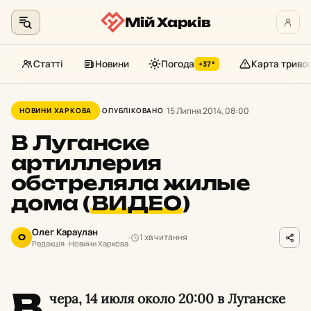
Мій Харків
Статті
Новини
Погода
Карта триво
+37°
Перейти
до
15 Липня 2014, 08:00
НОВИНИ ХАРКОВА
ОПУБЛІКОВАНО
контенту
В Луганске
артиллерия
обстреляла жилые
дома (
ВИДЕО
)
Олег Караулан
1 хв читання
О
Редакція · Новини Харкова
В
чера, 14 июля около 20:00 в Луганске