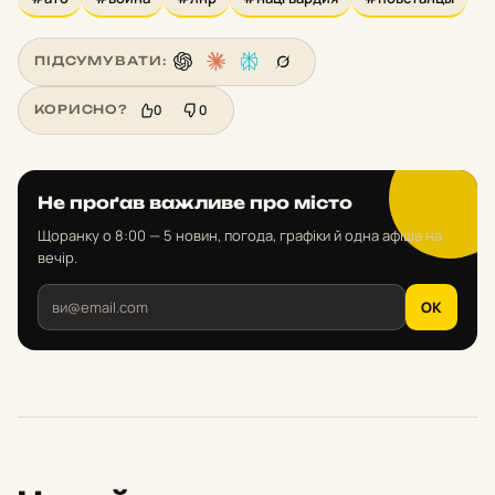
ПІДСУМУВАТИ:
0
0
КОРИСНО?
Не проґав важливе про місто
Щоранку о 8:00 — 5 новин, погода, графіки й одна афіша на
вечір.
OK