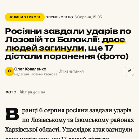
6 Серпня, 15:03
НОВИНИ ХАРКОВА
ОПУБЛІКОВАНО
Росіяни завдали ударів по
Лозовій та Балаклії:
двоє
людей загинули
,
ще 17
дістали поранення (фото)
Олег Коваленко
1 хв читання
О
Редакція · Новини Харкова
hk.npu.gov.ua
ФОТО
В
ранці 6 серпня росіяни завдали ударів
по Лозівському та Ізюмському районах
Харківської області. Унаслідок атак загинули
двоє цивільних, ще 17 людей дістали