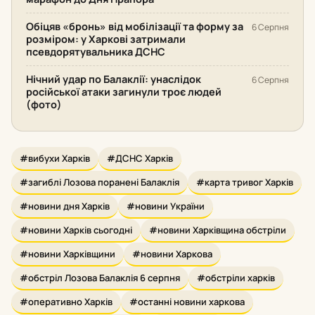
Обіцяв «бронь» від мобілізації та форму за
6 Серпня
розміром: у Харкові затримали
псевдорятувальника ДСНС
Нічний удар по Балаклії: унаслідок
6 Серпня
російської атаки загинули троє людей
(фото)
#вибухи Харків
#ДСНС Харків
#загиблі Лозова поранені Балаклія
#карта тривог Харків
#новини дня Харків
#новини України
#новини Харків сьогодні
#новини Харківщина обстріли
#новини Харківщини
#новини Харкова
#обстріл Лозова Балаклія 6 серпня
#обстріли харків
#оперативно Харків
#останні новини харкова