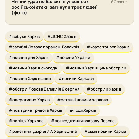
Нічний удар по Балаклії: унаслідок
6 Серпня
російської атаки загинули троє людей
(фото)
#вибухи Харків
#ДСНС Харків
#загиблі Лозова поранені Балаклія
#карта тривог Харків
#новини дня Харків
#новини України
#новини Харків сьогодні
#новини Харківщина обстріли
#новини Харківщини
#новини Харкова
#обстріл Лозова Балаклія 6 серпня
#обстріли харків
#оперативно Харків
#останні новини харкова
#повітряна тривога Харків
#події Харків
#поліція Харкова
#пошкодження вокзалу Лозова
#ракетний удар БпЛА Харківщина
#свіжі новини Харків