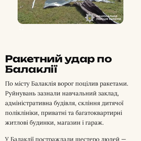
Ракетний удар по
Балаклії
По місту Балаклія ворог поцілив ракетами.
Руйнувань зазнали навчальний заклад,
адміністративна будівля, скління дитячої
поліклініки, приватні та багатоквартирні
житлові будинки, магазин і гараж.
У Балаклії постраждали шестеро людей —