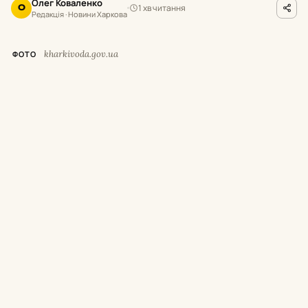
Олег Коваленко
1 хв читання
О
Редакція · Новини Харкова
kharkivoda.gov.ua
ФОТО
У
межах програми підтримки медичних
закладів нове обладнання надійшло до
Харківського обласного центру онкології,
Зміївської центральної районної лікарні та
Кегичівської лікарні.
Про це повідомив начальник Харківської
обласної військової адміністрації Олег
Синєгубов.