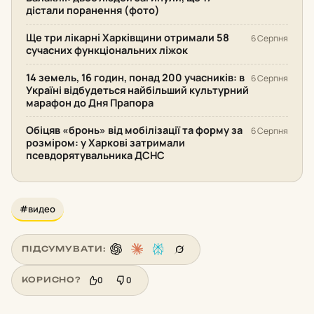
дістали поранення (фото)
Ще три лікарні Харківщини отримали 58
6 Серпня
сучасних функціональних ліжок
14 земель, 16 годин, понад 200 учасників: в
6 Серпня
Україні відбудеться найбільший культурний
марафон до Дня Прапора
Обіцяв «бронь» від мобілізації та форму за
6 Серпня
розміром: у Харкові затримали
псевдорятувальника ДСНС
#видео
ПІДСУМУВАТИ:
0
0
КОРИСНО?