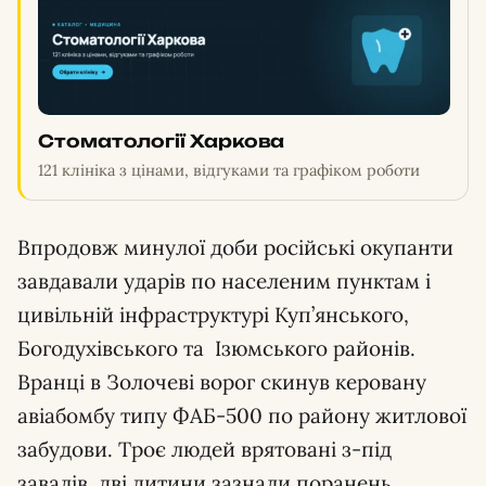
Стоматології Харкова
121 клініка з цінами, відгуками та графіком роботи
Впродовж минулої доби російські окупанти
завдавали ударів по населеним пунктам і
цивільній інфраструктурі Куп’янського,
Богодухівського та Ізюмського районів.
Вранці в Золочеві ворог скинув керовану
авіабомбу типу ФАБ-500 по району житлової
забудови. Троє людей врятовані з-під
завалів, дві дитини зазнали поранень.