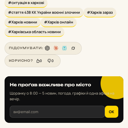
#ситуація в харкові
#стаття 438 КК України воєнні злочини
#Харків зараз
#Харків новини
#Харків онлайн
#Харківська область новини
ПІДСУМУВАТИ:
0
0
КОРИСНО?
Не проґав важливе про місто
Щоранку о 8:00 — 5 новин, погода, графіки й одна афіша на
вечір.
OK