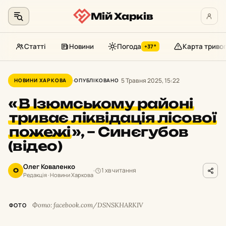
Мій Харків
Статті
Новини
Погода
Карта триво
+37°
Перейти
до
5 Травня 2025, 15:22
НОВИНИ ХАРКОВА
ОПУБЛІКОВАНО
контенту
«
В Ізюмському районі
триває ліквідація лісової
пожежі
»,
– Синєгубов
(відео)
Олег Коваленко
1 хв читання
О
Редакція · Новини Харкова
Фото: facebook.com/DSNSKHARKIV
ФОТО