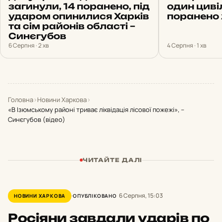
загинули, 14 поранено, під
один циві
ударом опинилися Харків
поранено 
та сім районів області –
Синєгубов
6 Серпня · 2 хв
4 Серпня · 1 хв
Головна
›
Новини Харкова
›
«В Ізюмському районі триває ліквідація лісової пожежі», –
Синєгубов (відео)
ЧИТАЙТЕ ДАЛІ
6 Серпня, 15:03
НОВИНИ ХАРКОВА
ОПУБЛІКОВАНО
Росіяни завдали ударів по