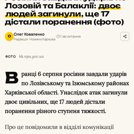
Лозовій та Балаклії:
двоє
людей загинули
,
ще 17
дістали поранення (фото)
Олег Коваленко
1 хв читання
О
Редакція · Новини Харкова
hk.npu.gov.ua
ФОТО
В
ранці 6 серпня росіяни завдали ударів
по Лозівському та Ізюмському районах
Харківської області. Унаслідок атак загинули
двоє цивільних, ще 17 людей дістали
поранення різного ступеня тяжкості.
Про це повідомили в відділі комунікації