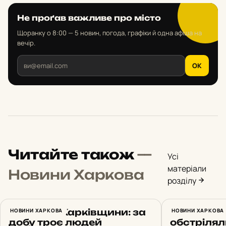
Не проґав важливе про місто
Щоранку о 8:00 — 5 новин, погода, графіки й одна афіша на
вечір.
OK
Читайте також
—
Усі
матеріали
Новини Харкова
розділу
Обстріли Харківщини: за
НОВИНИ ХАРКОВА
Росіяни 
НОВИНИ ХАРКОВА
добу троє людей
обстрілял