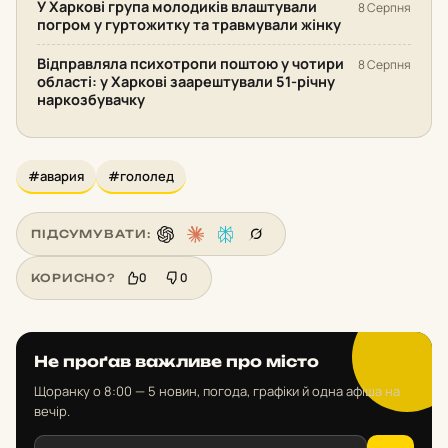
У Харкові група молодиків влаштували
8 Серпня
погром у гуртожитку та травмували жінку
Відправляла психотропи поштою у чотири
8 Серпня
області: у Харкові заарештували 51-річну
наркозбувачку
#авария
#гололед
ПІДСУМУВАТИ:
0
0
КОРИСНО?
Не проґав важливе про місто
Щоранку о 8:00 — 5 новин, погода, графіки й одна афіша на
вечір.