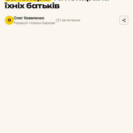
їхніх батьків
Олег Коваленко
1 хв читання
О
Редакція · Новини Харкова
hk.npu.gov.ua
ФОТО
П
равоохоронці оперативно
відреагували на виявлене в соціальних
мережах відео, встановили учасників
небезпечних розваг та провели з ними
профілактичну роботу.
Про це повідомили в поліції Харківщини.
Реагування поліції