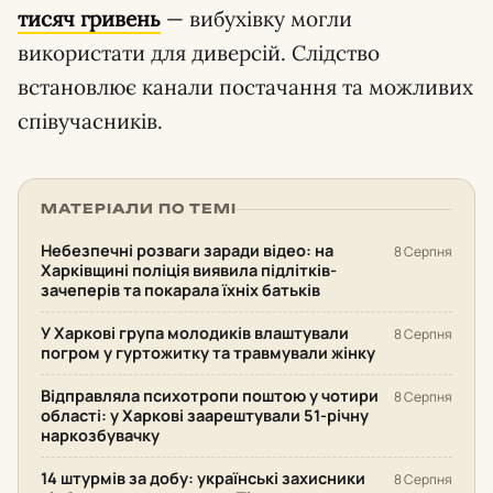
тисяч гривень
— вибухівку могли
використати для диверсій. Слідство
встановлює канали постачання та можливих
співучасників.
МАТЕРІАЛИ ПО ТЕМІ
Небезпечні розваги заради відео: на
8 Серпня
Харківщині поліція виявила підлітків-
зачеперів та покарала їхніх батьків
У Харкові група молодиків влаштували
8 Серпня
погром у гуртожитку та травмували жінку
Відправляла психотропи поштою у чотири
8 Серпня
області: у Харкові заарештували 51-річну
наркозбувачку
14 штурмів за добу: українські захисники
8 Серпня