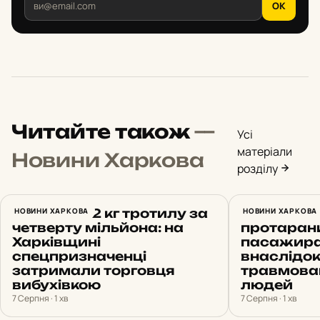
OK
Читайте також
—
Усі
матеріали
Новини Харкова
розділу
Продав 172 кг тротилу за
НОВИНИ ХАРКОВА
Проїхав н
НОВИНИ ХАРКОВА
четверту мільйона: на
протарани
Харківщині
пасажирам
спецпризначенці
внаслідо
затримали торговця
травмован
вибухівкою
людей
7 Серпня · 1 хв
7 Серпня · 1 хв