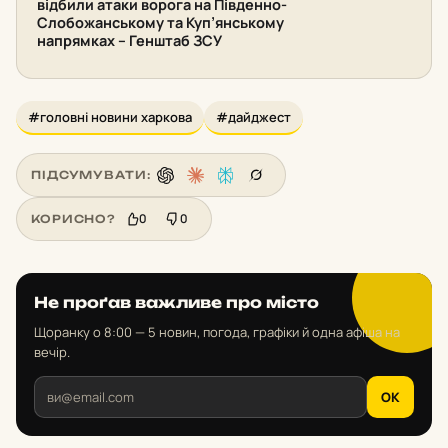
відбили атаки ворога на Південно-
Слобожанському та Куп’янському
напрямках – Генштаб ЗСУ
#головні новини харкова
#дайджест
ПІДСУМУВАТИ:
0
0
КОРИСНО?
Не проґав важливе про місто
Щоранку о 8:00 — 5 новин, погода, графіки й одна афіша на
вечір.
OK