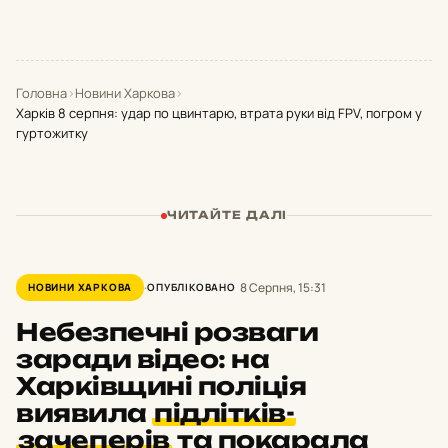
Головна
›
Новини Харкова
›
Харків 8 серпня: удар по цвинтарю, втрата руки від FPV, погром у
гуртожитку
ЧИТАЙТЕ ДАЛІ
8 Серпня, 15:31
НОВИНИ ХАРКОВА
ОПУБЛІКОВАНО
Небезпечні розваги
заради відео: на
Харківщині поліція
виявила
підлітків-
зачеперів
та покарала