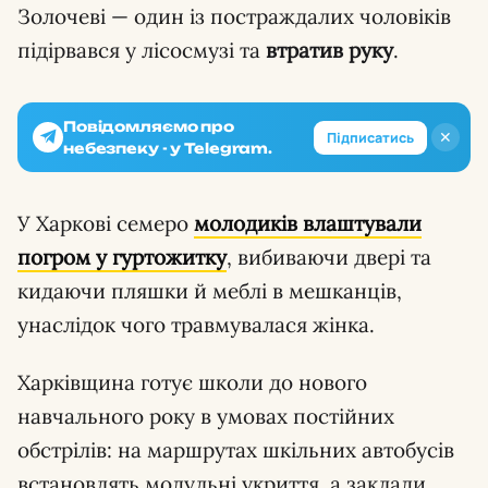
Золочеві — один із постраждалих чоловіків
підірвався у лісосмузі та
втратив руку
.
Повідомляємо про
✕
Підписатись
небезпеку - у Telegram.
У Харкові семеро
молодиків влаштували
погром
у гуртожитку
, вибиваючи двері та
кидаючи пляшки й меблі в мешканців,
унаслідок чого травмувалася жінка.
Харківщина готує школи до нового
навчального року в умовах постійних
обстрілів: на маршрутах шкільних автобусів
встановлять модульні укриття, а заклади