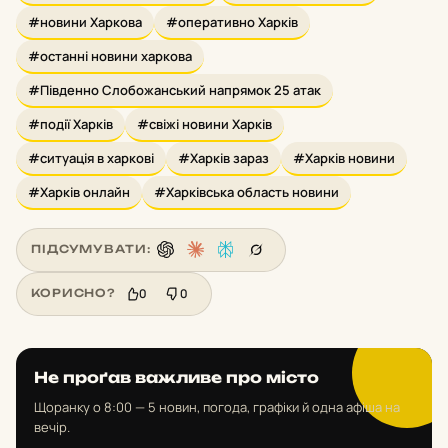
#новини Харкова
#оперативно Харків
#останні новини харкова
#Південно Слобожанський напрямок 25 атак
#події Харків
#свіжі новини Харків
#ситуація в харкові
#Харків зараз
#Харків новини
#Харків онлайн
#Харківська область новини
ПІДСУМУВАТИ:
0
0
КОРИСНО?
Не проґав важливе про місто
Щоранку о 8:00 — 5 новин, погода, графіки й одна афіша на
вечір.