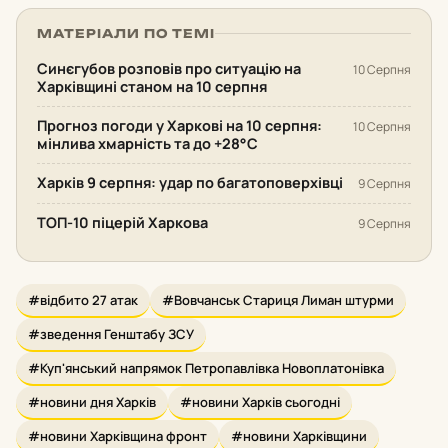
МАТЕРІАЛИ ПО ТЕМІ
Синєгубов розповів про ситуацію на
10 Серпня
Харківщині станом на 10 серпня
Прогноз погоди у Харкові на 10 серпня:
10 Серпня
мінлива хмарність та до +28°С
Харків 9 серпня: удар по багатоповерхівці
9 Серпня
ТОП-10 піцерій Харкова
9 Серпня
#відбито 27 атак
#Вовчанськ Стариця Лиман штурми
#зведення Генштабу ЗСУ
#Куп'янський напрямок Петропавлівка Новоплатонівка
#новини дня Харків
#новини Харків сьогодні
#новини Харківщина фронт
#новини Харківщини