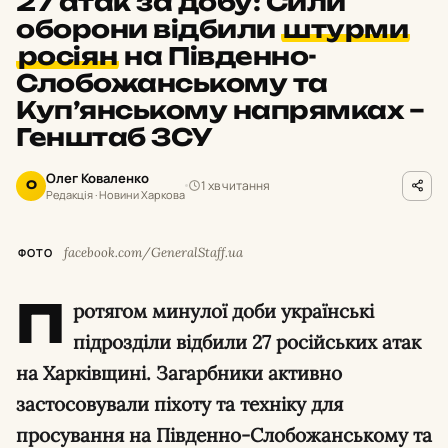
27 атак за добу: Сили
оборони відбили
штурми
росіян
на Південно-
Слобожанському та
Куп’янському напрямках –
Генштаб ЗСУ
Олег Коваленко
1 хв читання
О
Редакція · Новини Харкова
facebook.com/GeneralStaff.ua
ФОТО
П
ротягом минулої доби українські
підрозділи відбили 27 російських атак
на Харківщині. Загарбники активно
застосовували піхоту та техніку для
просування на Південно-Слобожанському та