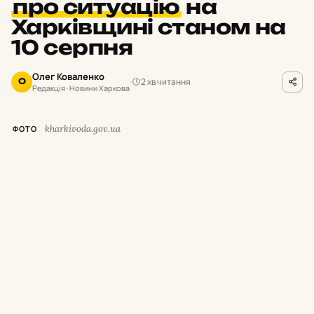
про ситуацію
на
Харківщині станом на
10 серпня
Олег Коваленко
2 хв читання
О
Редакція · Новини Харкова
kharkivoda.gov.ua
ФОТО
М
инулої доби російські окупанти
завдавали ударів по 24 населених
пунктах Харківської області. Унаслідок
ворожих обстрілів поранення та травми
дістали дев’ятеро цивільних осіб.
Про це повідомив очільник Харківської ОВА