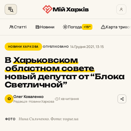
Мій Харків
Статті
Новини
Погода
Карта триво
+19°
Перейти
до
14 Грудня 2021, 13:15
НОВИНИ ХАРКОВА
ОПУБЛІКОВАНО
контенту
В
Харьковском
областном совете
новый депутат от “Блока
Светличной”
Олег Коваленко
1 хв читання
О
Редакція · Новини Харкова
Нина Сильченко. Фото: vogue.ua
ФОТО