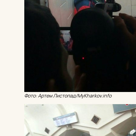
Фото: Артем Листопад/MyKharkov.info