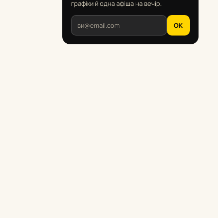
графіки й одна афіша на вечір.
OK