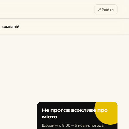
Увійти
г компаній
Не проґав важливе про
місто
Щоранку о 8:00 — 5 новин, погода,