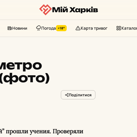
Мій Харків
Новини
Погода
Карта тривог
Катало
+18°
метро
(фото)
Поділитися
й” прошли учения. Проверяли