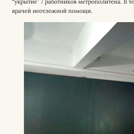
“укрытие” 7 работников метрополитена. В т
врачей неотложной помощи.