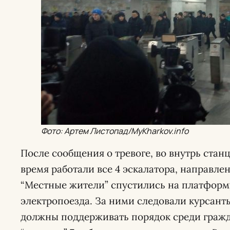
Фото: Артем Листопад/MyKharkov.info
После сообщения о тревоге, во внутрь стан
время работали все 4 эскалатора, направле
“Местные жители” спустились на платформу
электропоезда. За ними следовали курсант
должны поддерживать порядок среди гражд