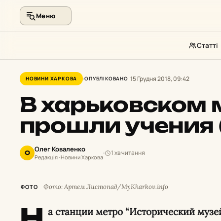
Меню
Статті
Перейти
до
15 Грудня 2018, 09:42
НОВИНИ ХАРКОВА
ОПУБЛІКОВАНО
контенту
В харьковском 
прошли учения 
Олег Коваленко
1 хв читання
О
Редакція · Новини Харкова
Фото: Артем Листопад/MyKharkov.info
ФОТО
Н
а станции метро “Исторический музе