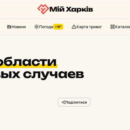
Мій Харків
Новини
Погода
Карта тривог
Катало
+18°
области
ых случаев
Поділитися