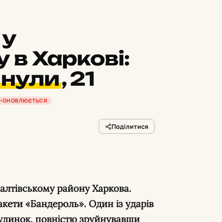
 у
 в Харкові:
инули
,
21
ОНОВЛЮЄТЬСЯ
Поділитися
акети «Бандероль». Один із ударів
удинок, повністю зруйнувавши