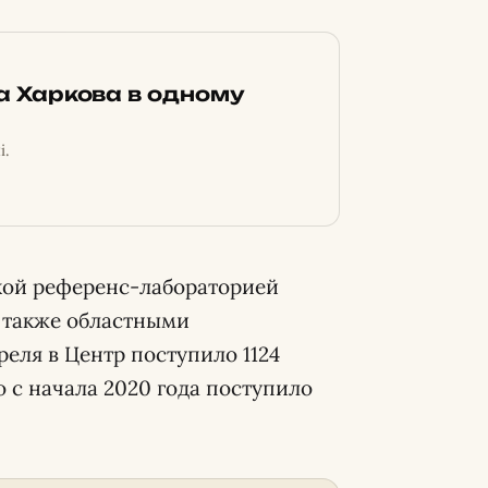
ка Харкова в одному
і.
кой референс-лабораторией
а также областными
реля в Центр поступило 1124
 с начала 2020 года поступило