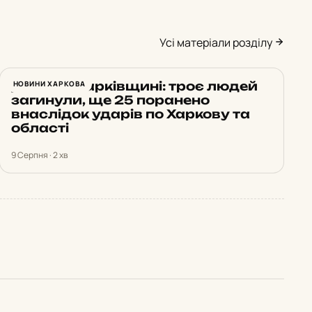
Усі матеріали розділу
Доба на Харківщині: троє людей
НОВИНИ ХАРКОВА
загинули, ще 25 поранено
внаслідок ударів по Харкову та
області
9 Серпня · 2 хв