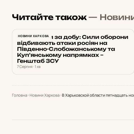
Читайте також
— Новин
22 штурми за добу: Сили оборони
НОВИНИ ХАРКОВА
відбивають атаки росіян на
Південно-Слобожанському та
Куп’янському напрямках –
Генштаб ЗСУ
7 Серпня · 1 хв
Головна
›
Новини Харкова
›
В Харьковской области пятнадцать но