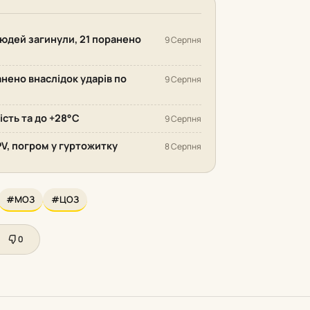
людей загинули, 21 поранено
9 Серпня
анено внаслідок ударів по
9 Серпня
ість та до +28°С
9 Серпня
PV, погром у гуртожитку
8 Серпня
#МОЗ
#ЦОЗ
0