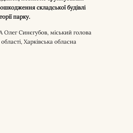
пошкодження складської будівлі
орії парку.
А Олег Синєгубов, міський голова
 області, Харківська обласна