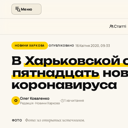
Меню
Статті
Перейти
до
16 Квітня 2020, 09:33
НОВИНИ ХАРКОВА
ОПУБЛІКОВАНО
контенту
В
Харьковской 
пятнадцать
нов
коронавируса
Олег Коваленко
1 хв читання
О
Редакція · Новини Харкова
Фото: из открытых источников.
ФОТО