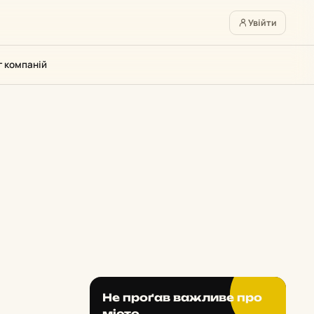
Увійти
г компаній
Не проґав важливе про
місто