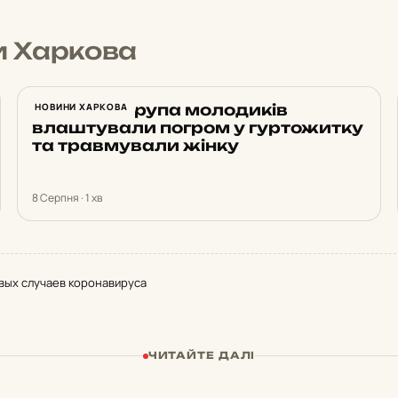
и Харкова
У Харкові група молодиків
НОВИНИ ХАРКОВА
влаштували погром у гуртожитку
та травмували жінку
8 Серпня · 1 хв
вых случаев коронавируса
ЧИТАЙТЕ ДАЛІ