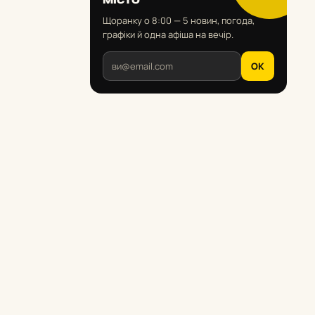
Щоранку о 8:00 — 5 новин, погода,
графіки й одна афіша на вечір.
OK