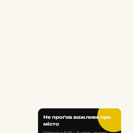
Не проґав важливе про
місто
Щоранку о 8:00 — 5 новин, погода,