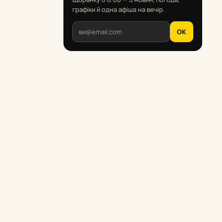
графіки й одна афіша на вечір.
OK