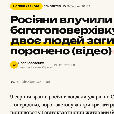
9 Серпня, 10:03
НОВИНИ ХАРКОВА
ОПУБЛІКОВАНО
Росіяни влучили
багатоповерхівку
двоє людей заг
поранено (відео)
Олег Коваленко
1 хв читання
О
Редакція · Новини Харкова
kharkivoda.gov.ua
ФОТО
9 серпня вранці росіяни завдали ударів по Салтівському району Харкова.
Попередньо, ворог застосував три крилаті р
прийшовся у багатоквартирний житловий б