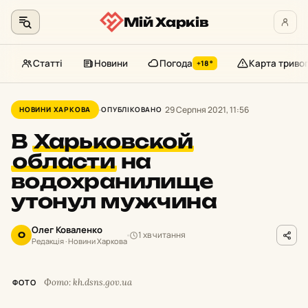
Мій Харків
Статті
Новини
Погода
Карта триво
+18°
Перейти
до
29 Серпня 2021, 11:56
НОВИНИ ХАРКОВА
ОПУБЛІКОВАНО
контенту
В
Харьковской
области
на
водохранилище
утонул мужчина
Олег Коваленко
1 хв читання
О
Редакція · Новини Харкова
Фото: kh.dsns.gov.ua
ФОТО