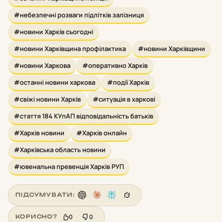
#небезпечні розваги підлітків залізниця
#новини Харків сьогодні
#новини Харківщина профілактика
#новини Харківщини
#новини Харкова
#оперативно Харків
#останні новини харкова
#події Харків
#свіжі новини Харків
#ситуація в харкові
#стаття 184 КУпАП відповідальність батьків
#Харків новини
#Харків онлайн
#Харківська область новини
#ювенальна превенція Харків РУП
ПІДСУМУВАТИ:
0
0
КОРИСНО?