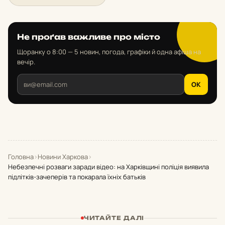
Не проґав важливе про місто
Щоранку о 8:00 — 5 новин, погода, графіки й одна афіша на
вечір.
OK
Головна
›
Новини Харкова
›
Небезпечні розваги заради відео: на Харківщині поліція виявила
підлітків-зачеперів та покарала їхніх батьків
ЧИТАЙТЕ ДАЛІ