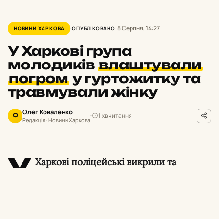
8 Серпня, 14:27
НОВИНИ ХАРКОВА
ОПУБЛІКОВАНО
У Харкові група
молодиків
влаштували
погром
у гуртожитку та
травмували жінку
Олег Коваленко
1 хв читання
О
Редакція · Новини Харкова
У
Харкові поліцейські викрили та
затримали сімох молодиків, які у стані
алкогольного сп’яніння влаштували погром у
гуртожитку в Індустріальному районі міста.