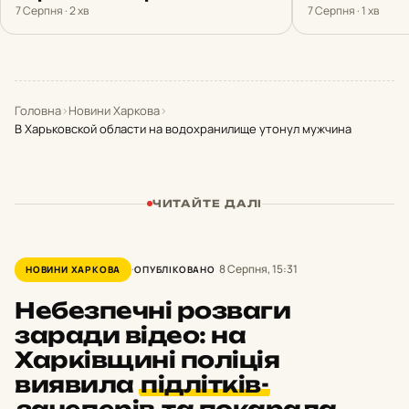
7 Серпня · 2 хв
7 Серпня · 1 хв
Головна
›
Новини Харкова
›
В Харьковской области на водохранилище утонул мужчина
ЧИТАЙТЕ ДАЛІ
8 Серпня, 15:31
НОВИНИ ХАРКОВА
ОПУБЛІКОВАНО
Небезпечні розваги
заради відео: на
Харківщині поліція
виявила
підлітків-
зачеперів
та покарала