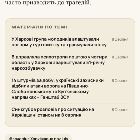
часто призводить до трагедій.
МАТЕРІАЛИ ПО ТЕМІ
У Харкові група молодиків влаштували
8 Серпня
погром у гуртожитку та травмували жінку
Відправляла психотропи поштою у чотири
8 Серпня
області: у Харкові заарештували 51-річну
наркозбувачку
14 штурмів за добу: українські захисники
8 Серпня
відбили атаки ворога на Південно-
Слобожанському та Куп’янському
напрямках – Генштаб ЗСУ
Синєгубов розповів про ситуацію на
8 Серпня
Харківщині станом на 8 серпня
#зачепінг Харківщина поліція