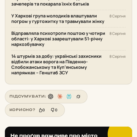
зачеперів та покарала їхніх батьків
У Харкові група молодиків влаштували
8 Серпня
погром у гуртожитку та травмували жінку
Відправляла психотропи поштою у чотири
8 Серпня
області: у Харкові заарештували 51-річну
наркозбувачку
14 штурмів за добу: українські захисники
8 Серпня
відбили атаки ворога на Південно-
Слобожанському та Куп’янському
напрямках – Генштаб ЗСУ
ПІДСУМУВАТИ:
0
0
КОРИСНО?
Не проґав важливе про місто