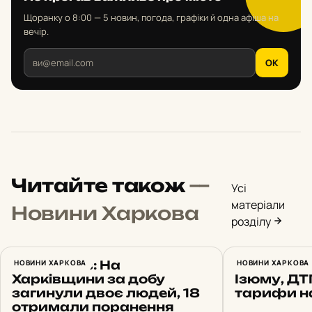
Щоранку о 8:00 — 5 новин, погода, графіки й одна афіша на
вечір.
OK
Читайте також
—
Усі
матеріали
Новини Харкова
розділу
Синєгубов: На
НОВИНИ ХАРКОВА
Харків 7 с
НОВИНИ ХАРКОВА
Харківщини за добу
Ізюму, ДТ
загинули двоє людей, 18
тарифи н
отримали поранення