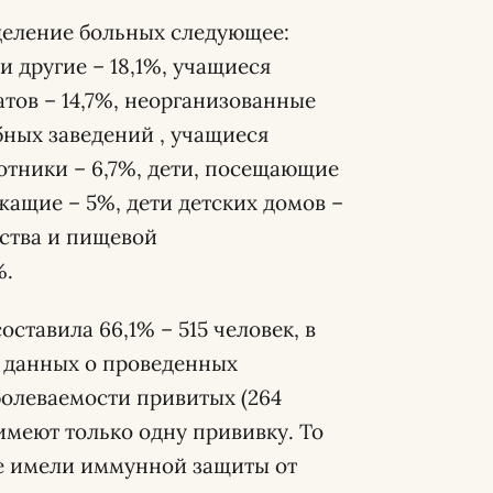
деление больных следующее:
и другие – 18,1%, учащиеся
тов – 14,7%, неорганизованные
бных заведений , учащиеся
отники – 6,7%, дети, посещающие
жащие – 5%, дети детских домов –
йства и пищевой
%.
ставила 66,1% – 515 человек, в
я данных о проведенных
аболеваемости привитых (264
 имеют только одну прививку. То
не имели иммунной защиты от