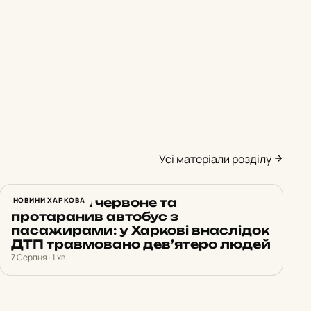
Усі матеріали розділу
Проїхав на червоне та
НОВИНИ ХАРКОВА
протаранив автобус з
пасажирами: у Харкові внаслідок
ДТП травмовано дев’ятеро людей
7 Серпня · 1 хв