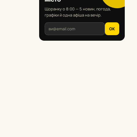
Щоранку о 8:00 — 5 новин, погода,
графіки й одна афіша на вечір.
OK