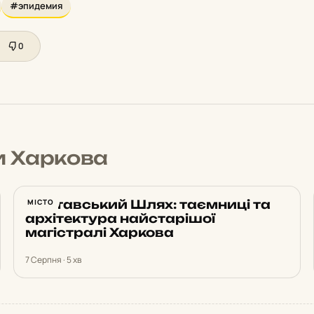
#эпидемия
0
и Харкова
Полтавський Шлях: таємниці та
МІСТО
архітектура найстарішої
магістралі Харкова
7 Серпня · 5 хв