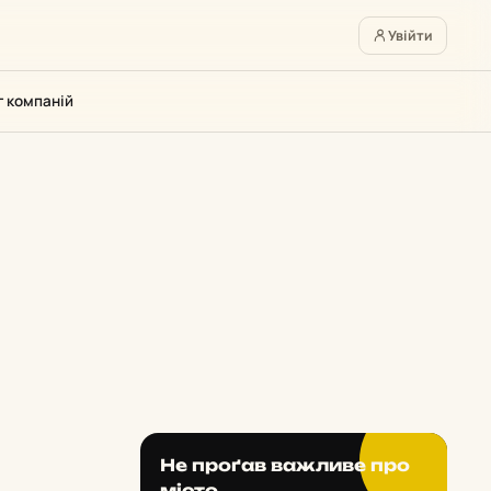
Увійти
г компаній
Не проґав важливе про
місто