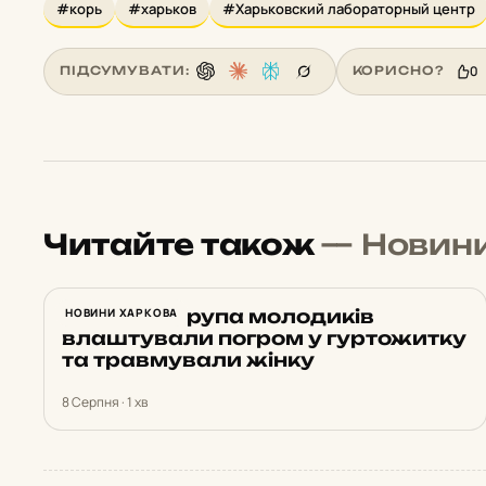
#корь
#харьков
#Харьковский лабораторный центр
0
ПІДСУМУВАТИ:
КОРИСНО?
Читайте також
— Новин
У Харкові група молодиків
НОВИНИ ХАРКОВА
влаштували погром у гуртожитку
та травмували жінку
8 Серпня · 1 хв