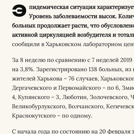
Э
пидемическая ситуация характеризуе
Уровень заболеваемости высок. Коли
больных продолжает расти, что обусловлен
активной циркуляцией возбудителя и тота
сообщили в Харьковском лабораторном цен
За 8 неделю по сравнению с 7 неделей 2019
на 3,8%. Зарегистрировано 138 больных, из н
жителей Харькова – 76 случаев, Харьковского
Дергачевского и Первомайского – по 6, Зми
4, Купянского – 3, Люботин, Золочевского, Ч
Великобурлукского, Волчанского, Кегичевск
Краснокутского – по одному.
С начала года по состоянию на 20 февраля 