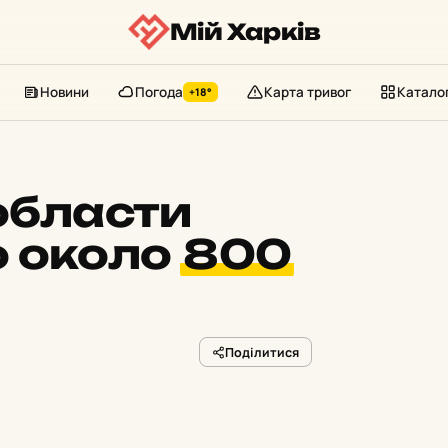
Мій Харків
Новини
Погода
Карта тривог
Катало
+18°
области
о около
800
Поділитися