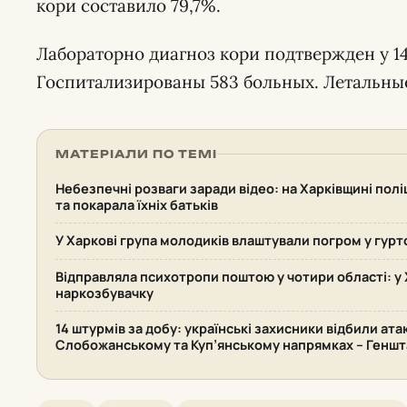
кори составило 79,7%.
Лабораторно диагноз кори подтвержден у 1
Госпитализированы 583 больных. Летальные
МАТЕРІАЛИ ПО ТЕМІ
Небезпечні розваги заради відео: на Харківщині поліц
та покарала їхніх батьків
У Харкові група молодиків влаштували погром у гурт
Відправляла психотропи поштою у чотири області: у 
наркозбувачку
14 штурмів за добу: українські захисники відбили ата
Слобожанському та Куп’янському напрямках – Геншт