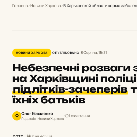
Головна
›
Новини Харкова
›
В Харьковской области корью заболел
8 Серпня, 15:31
НОВИНИ ХАРКОВА
ОПУБЛІКОВАНО
Небезпечні розваги 
на Харківщині поліц
підлітків-зачеперів
т
їхніх батьків
Олег Коваленко
1 хв читання
О
Редакція · Новини Харкова
hk.npu.gov.ua
ФОТО