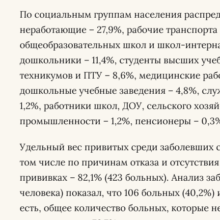
По социальным группам населения распре
неработающие – 27,9%, рабочие транспорта 
общеобразовательных школ и школ-интерна
дошкольники – 11,4%, студенты высших уче
техникумов и ПТУ – 8,6%, медицинские раб
дошкольные учебные заведения – 4,8%, слу
1,2%, работники школ, ДОУ, сельского хозя
промышленности – 1,2%, пенсионеры – 0,3
Удельный вес привитых среди заболевших со
том числе по причинам отказа и отсутстви
прививках – 82,1% (423 больных). Анализ з
человека) показал, что 106 больных (40,2%)
есть, общее количество больных, которые 