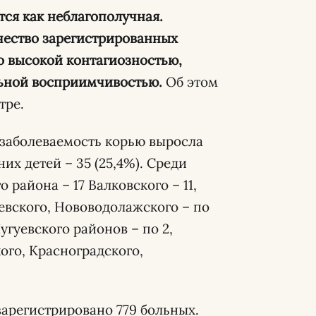
тся как неблагополучная.
чество зарегистрированных
о высокой контагиозностью,
льной восприимчивостью.
Об этом
тре.
 заболеваемость корью выросла
их детей – 35 (25,4%). Среди
 района – 17 Валковского – 11,
евского, Нововодолажского – по
угуевского районов – по 2,
ого, Красноградского,
зарегистрировано 779 больных.