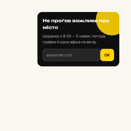
Не проґав важливе про
місто
Щоранку о 8:00 — 5 новин, погода,
графіки й одна афіша на вечір.
OK