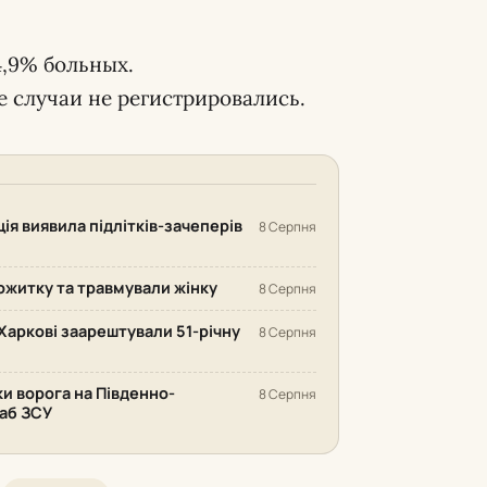
4,9% больных.
 случаи не регистрировались.
ія виявила підлітків-зачеперів
8 Серпня
ожитку та травмували жінку
8 Серпня
Харкові заарештували 51-річну
8 Серпня
ки ворога на Південно-
8 Серпня
аб ЗСУ