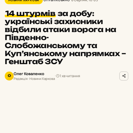
14 штурмів
за добу:
українські захисники
відбили атаки ворога на
Південно-
Слобожанському та
Куп’янському напрямках –
Генштаб ЗСУ
Олег Коваленко
1 хв читання
О
Редакція · Новини Харкова
facebook.com/GeneralStaff.ua
ФОТО
П
ротягом минулої доби на Харківщині
українські підрозділи відбили 14
ворожих атак. Окупанти активізували