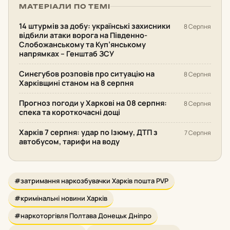
МАТЕРІАЛИ ПО ТЕМІ
14 штурмів за добу: українські захисники
8 Серпня
відбили атаки ворога на Південно-
Слобожанському та Куп’янському
напрямках – Генштаб ЗСУ
Синєгубов розповів про ситуацію на
8 Серпня
Харківщині станом на 8 серпня
Прогноз погоди у Харкові на 08 серпня:
8 Серпня
спека та короткочасні дощі
Харків 7 серпня: удар по Ізюму, ДТП з
7 Серпня
автобусом, тарифи на воду
#затримання наркозбувачки Харків пошта PVP
#кримінальні новини Харків
#наркоторгівля Полтава Донецьк Дніпро