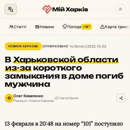
Мій Харків
Статті
Новини
Погода
Карта триво
+18°
Перейти
до
14 Лютого 2022, 10:02
НОВИНИ ХАРКОВА
ОПУБЛІКОВАНО
контенту
В
Харьковской области
из-за
короткого
замыкания в доме погиб
мужчина
Олег Коваленко
1 хв читання
О
Редакція · Новини Харкова
13 февраля в 20:48 на номер “101” поступило