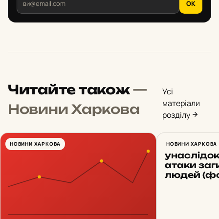
OK
Читайте також
—
Усі
матеріали
Новини Харкова
розділу
НОВИНИ ХАРКОВА
Нічний уда
НОВИНИ ХАРКОВА
унаслідок
атаки заг
людей (фо