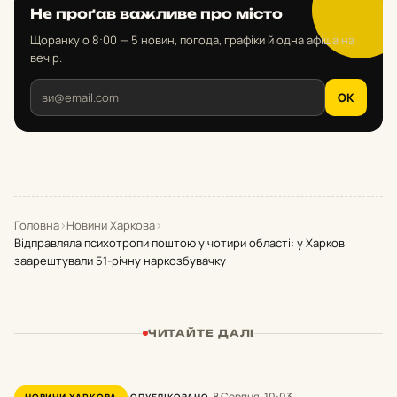
Не проґав важливе про місто
Щоранку о 8:00 — 5 новин, погода, графіки й одна афіша на
вечір.
OK
Головна
›
Новини Харкова
›
Відправляла психотропи поштою у чотири області: у Харкові
заарештували 51-річну наркозбувачку
ЧИТАЙТЕ ДАЛІ
8 Серпня, 10:03
НОВИНИ ХАРКОВА
ОПУБЛІКОВАНО