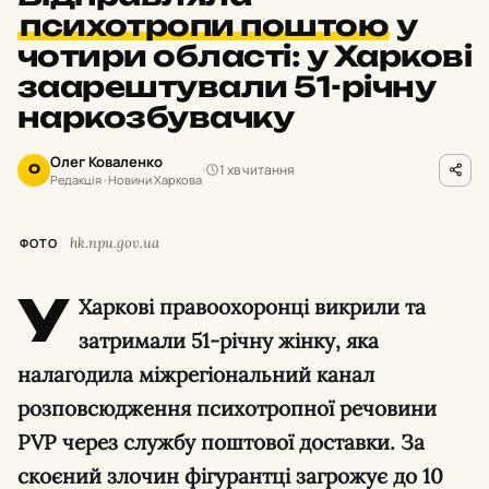
психотропи поштою
у
чотири області: у Харкові
заарештували 51-річну
наркозбувачку
Олег Коваленко
1 хв читання
О
Редакція · Новини Харкова
hk.npu.gov.ua
ФОТО
У
Харкові правоохоронці викрили та
затримали 51-річну жінку, яка
налагодила міжрегіональний канал
розповсюдження психотропної речовини
PVP через службу поштової доставки. За
скоєний злочин фігурантці загрожує до 10