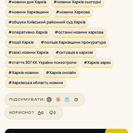
#новини дня Харків
#новини Харків сьогодні
#новини Харківщини
#новини Харкова
#обшуки Київський районний суд Харків
#оперативно Харків
#останні новини харкова
#події Харків
#поліція Харківщини прокуратура
#свіжі новини Харків
#ситуація в харкові
#стаття 307 КК України психотропи
#Харків зараз
#Харків новини
#Харків онлайн
#Харківська область новини
ПІДСУМУВАТИ:
0
0
КОРИСНО?