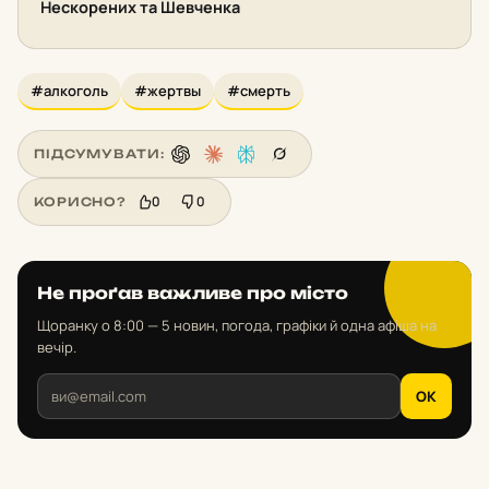
Нескорених та Шевченка
#алкоголь
#жертвы
#смерть
ПІДСУМУВАТИ:
0
0
КОРИСНО?
Не проґав важливе про місто
Щоранку о 8:00 — 5 новин, погода, графіки й одна афіша на
вечір.
OK