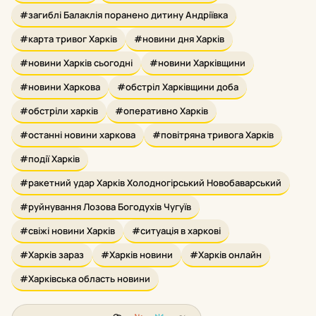
#загиблі Балаклія поранено дитину Андріївка
#карта тривог Харків
#новини дня Харків
#новини Харків сьогодні
#новини Харківщини
#новини Харкова
#обстріл Харківщини доба
#обстріли харків
#оперативно Харків
#останні новини харкова
#повітряна тривога Харків
#події Харків
#ракетний удар Харків Холодногірський Новобаварський
#руйнування Лозова Богодухів Чугуїв
#свіжі новини Харків
#ситуація в харкові
#Харків зараз
#Харків новини
#Харків онлайн
#Харківська область новини