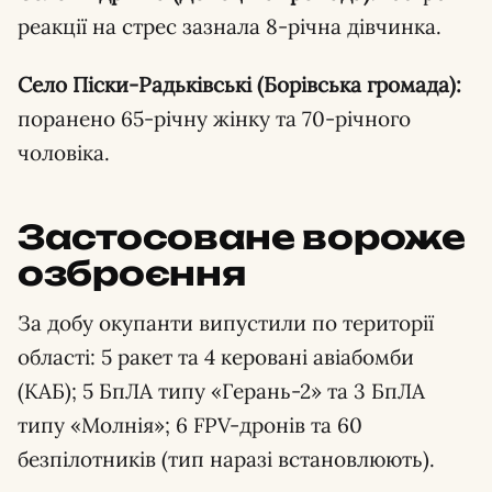
реакції на стрес зазнала 8-річна дівчинка.
Село Піски-Радьківські (Борівська громада):
поранено 65-річну жінку та 70-річного
чоловіка.
Застосоване вороже
озброєння
За добу окупанти випустили по території
області: 5 ракет та 4 керовані авіабомби
(КАБ); 5 БпЛА типу «Герань-2» та 3 БпЛА
типу «Молнія»; 6 FPV-дронів та 60
безпілотників (тип наразі встановлюють).