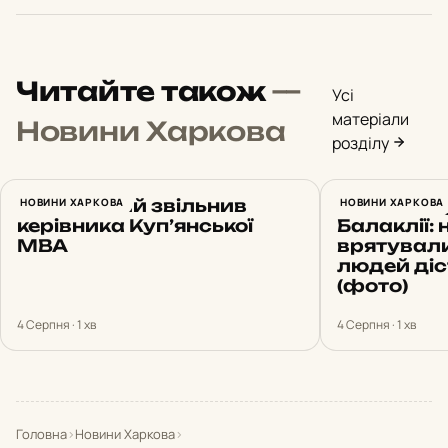
Читайте також
—
Усі
матеріали
Новини Харкова
розділу
Зеленський звільнив
НОВИНИ ХАРКОВА
Ракетний 
НОВИНИ ХАРКОВА
керівника Куп’янської
Балаклії:
МВА
врятували
людей ді
(фото)
4 Серпня · 1 хв
4 Серпня · 1 хв
Головна
›
Новини Харкова
›