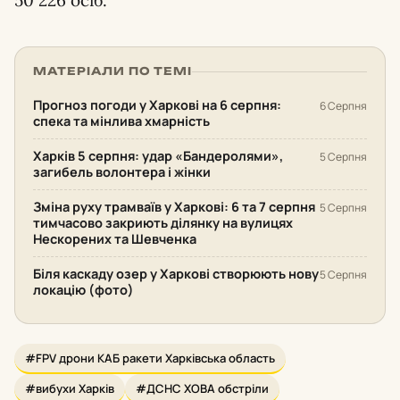
50 226 осіб.
МАТЕРІАЛИ ПО ТЕМІ
Прогноз погоди у Харкові на 6 серпня:
6 Серпня
спека та мінлива хмарність
Харків 5 серпня: удар «Бандеролями»,
5 Серпня
загибель волонтера і жінки
Зміна руху трамваїв у Харкові: 6 та 7 серпня
5 Серпня
тимчасово закриють ділянку на вулицях
Нескорених та Шевченка
Біля каскаду озер у Харкові створюють нову
5 Серпня
локацію (фото)
#FPV дрони КАБ ракети Харківська область
#вибухи Харків
#ДСНС ХОВА обстріли