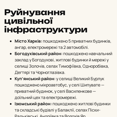
Руйнування
цивільної
інфраструктури
Місто Харків:
пошкоджено 5 приватних будинків,
ангар, електромережі та 2 автомобілі.
Богодухівський район:
пошкоджено навчальний
заклад у Богодухові, житлові будинки й мережі у
селищі Золочів, селах Тимофіївка, Одноробівка,
Дегтярі та Чорноглазівка.
Куп’янський район:
у селищі Великий Бурлук
пошкоджено мікроавтобус, у селі Шипувате —
приватний будинок, у селі Василенкове —
доїльний цех та електромережі.
Ізюмський район:
пошкоджено житлові будинки
та складські будівлі у Балаклії, селах Піски-
Радьківські, Андріївка та Волохів Яр.