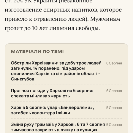
ст. 204 УК Украины (незаконное
изготовление спиртных напитков, которое
привело к отравлению людей). Мужчинам
грозит до 10 лет лишения свободы.
МАТЕРІАЛИ ПО ТЕМІ
Обстріли Харківщини: за добу троє людей
6 Серпня
загинули, 14 поранено, під ударом
опинилися Харків та сім районів області –
Синєгубов
Прогноз погоди у Харкові на 6 серпня:
6 Серпня
спека та мінлива хмарність
Харків 5 серпня: удар «Бандеролями»,
5 Серпня
загибель волонтера і жінки
Зміна руху трамваїв у Харкові: 6 та 7 серпня
5 Серпня
тимчасово закриють ділянку на вулицях