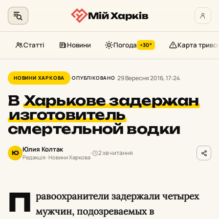
Мій Харків
Статті
Новини
Погода
Карта триво
+30°
Перейти
до
29 Вересня 2016, 17:24
НОВИНИ ХАРКОВА
ОПУБЛІКОВАНО
контенту
В
Харькове задержан
изготовитель
смертельной водки
Юлия Колтак
2 хв читання
Ю
Редакція · Новини Харкова
П
равоохранители задержали четырех
мужчин, подозреваемых в