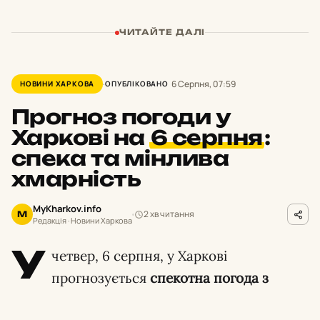
ЧИТАЙТЕ ДАЛІ
6 Серпня, 07:59
НОВИНИ ХАРКОВА
ОПУБЛІКОВАНО
Прогноз погоди у
Харкові на
6 серпня
:
спека та мінлива
хмарність
MyKharkov.info
2 хв читання
M
Редакція · Новини Харкова
У
четвер, 6 серпня, у Харкові
прогнозується
спекотна погода з
температурою повітря до +34°C та