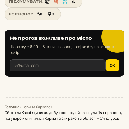
ПІДСУМУВАТИ:
0
0
КОРИСНО?
Не проґав важливе про місто
Щоранку о 8:00 — 5 новин, погода, графіки й одна афіша на
вечір.
OK
Головна
›
Новини Харкова
›
Обстріли Харківщини: за добу троє людей загинули, 14 поранено,
під ударом опинилися Харків та сім районів області – Синєгубов