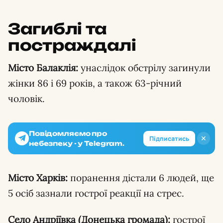
Загиблі та
постраждалі
Місто Балаклія:
унаслідок обстрілу загинули
жінки 86 і 69 років, а також 63-річний
чоловік.
Повідомляємо про
✕
Підписатись
небезпеку - у Telegram.
Місто Харків:
поранення дістали 6 людей, ще
5 осіб зазнали гострої реакції на стрес.
Село Андріївка (Донецька громада):
гострої