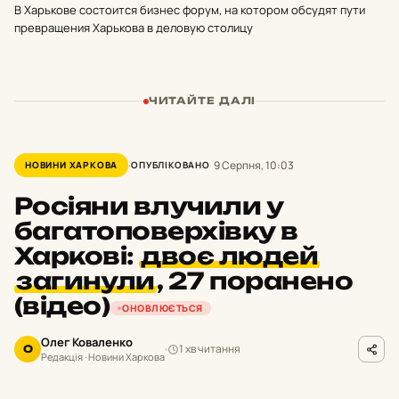
В Харькове состоится бизнес форум, на котором обсудят пути
превращения Харькова в деловую столицу
ЧИТАЙТЕ ДАЛІ
9 Серпня, 10:03
НОВИНИ ХАРКОВА
ОПУБЛІКОВАНО
Росіяни влучили у
багатоповерхівку в
Харкові:
двоє людей
загинули
,
27 поранено
(відео)
ОНОВЛЮЄТЬСЯ
Олег Коваленко
1 хв читання
О
Редакція · Новини Харкова