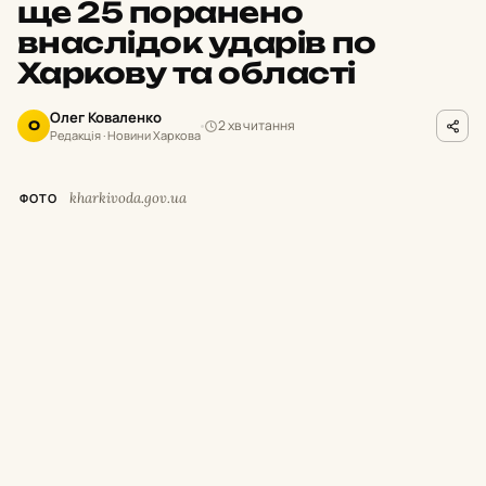
ще 25 поранено
внаслідок ударів по
Харкову та області
Олег Коваленко
2 хв читання
О
Редакція · Новини Харкова
kharkivoda.gov.ua
ФОТО
М
инулої доби російські окупанти
завдавали ударів по місту Харків та
12 населених пунктах Харківської області.
Унаслідок обстрілів троє людей загинули, ще
25 цивільних дістали поранення та травми.
Про це повідомив начальник Харківської