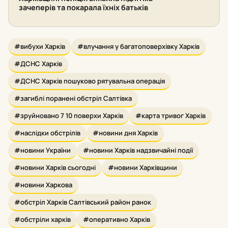
зачеперів та покарала їхніх батьків
#вибухи Харків
#влучання у багатоповерхівку Харків
#ДСНС Харків
#ДСНС Харків пошуково рятувальна операція
#загиблі поранені обстріл Салтівка
#зруйновано 7 10 поверхи Харків
#карта тривог Харків
#наслідки обстрілів
#новини дня Харків
#новини України
#новини Харків надзвичайні події
#новини Харків сьогодні
#новини Харківщини
#новини Харкова
#обстріл Харків Салтівський район ранок
#обстріли харків
#оперативно Харків