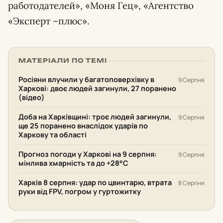
работодателей», «Моня Гец», «Агентство
«Эксперт –плюс».
МАТЕРІАЛИ ПО ТЕМІ
Росіяни влучили у багатоповерхівку в
9 Серпня
Харкові: двоє людей загинули, 27 поранено
(відео)
Доба на Харківщині: троє людей загинули,
9 Серпня
ще 25 поранено внаслідок ударів по
Харкову та області
Прогноз погоди у Харкові на 9 серпня:
9 Серпня
мінлива хмарність та до +28°С
Харків 8 серпня: удар по цвинтарю, втрата
8 Серпня
руки від FPV, погром у гуртожитку