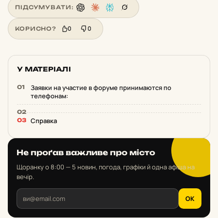
ПІДСУМУВАТИ:
0
0
КОРИСНО?
У МАТЕРІАЛІ
Заявки на участие в форуме принимаются по
телефонам:
Справка
Не проґав важливе про місто
Щоранку о 8:00 — 5 новин, погода, графіки й одна афіша на
вечір.
OK