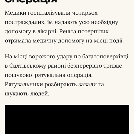
Медики госпіталізували чотирьох
постраждалих, їм надають усю необхідну
допомогу в лікарні. Решта потерпілих
отримала медичну допомогу на місці події.
На місці ворожого удару по багатоповерхівці
в Салтівському районі безперервно триває
пошуково-рятувальна операція.
Рятувальники розбирають завали та
шукають людей.