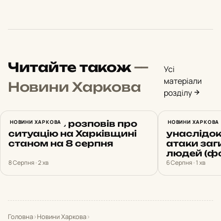
Читайте також
—
Усі
матеріали
Новини Харкова
розділу
Синєгубов розповів про
НОВИНИ ХАРКОВА
Нічний уда
НОВИНИ ХАРКОВА
ситуацію на Харківщині
унаслідок
станом на 8 серпня
атаки заг
людей (фо
8 Серпня · 2 хв
6 Серпня · 1 хв
Головна
›
Новини Харкова
›