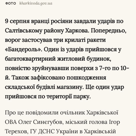
kharkivoda.gov.ua
ФОТО
9 серпня вранці росіяни завдали ударів по
Салтівському району Харкова. Попередньо,
ворог застосував три крилаті ракети
«Бандероль». Один із ударів прийшовся у
багатоквартирний житловий будинок,
повністю зруйнувавши поверхи з 7-го по 10-
й. Також зафіксовано пошкодження
складської будівлі магазину. Ще один удар
прийшовся по території парку.
Про це повідомили очільник Харківської
ОВА Олег Синєгубов, міський голова Ігор
Терехов, ГУ ДСНС України в Харківській