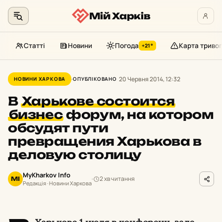
Мій Харків
Статті
Новини
Погода
Карта тривог
+21°
Перейти
до
20 Червня 2014, 12:32
НОВИНИ ХАРКОВА
ОПУБЛІКОВАНО
контенту
В
Харькове состоится
бизнес
форум, на котором
обсудят пути
превращения Харькова в
деловую столицу
MyKharkov Info
2 хв читання
MI
Редакція · Новини Харкова