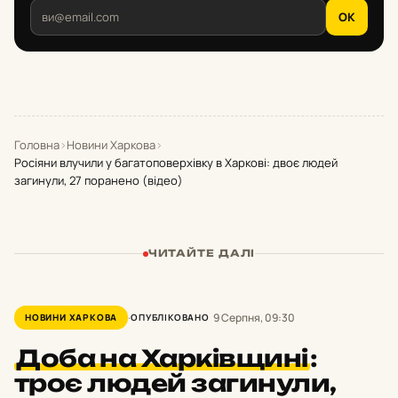
OK
Головна
›
Новини Харкова
›
Росіяни влучили у багатоповерхівку в Харкові: двоє людей
загинули, 27 поранено (відео)
ЧИТАЙТЕ ДАЛІ
9 Серпня, 09:30
НОВИНИ ХАРКОВА
ОПУБЛІКОВАНО
Доба на Харківщині
:
троє людей загинули,