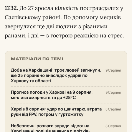
11:32.
До 27 зросла кількість постраждалих у
Салтівському районі. По допомогу медиків
звернулися ще дві людини з різаними
ранами, і дві — з гострою реакцією на стрес.
МАТЕРІАЛИ ПО ТЕМІ
Доба на Харківщині: троє людей загинули,
9 Серпня
ще 25 поранено внаслідок ударів по
Харкову та області
Прогноз погоди у Харкові на 9 серпня:
9 Серпня
мінлива хмарність та до +28°С
Харків 8 серпня: удар по цвинтарю, втрата
8 Серпня
руки від FPV, погром у гуртожитку
Небезпечні розваги заради відео: на
8 Серпня
Харківщині поліція виявила підлітків-