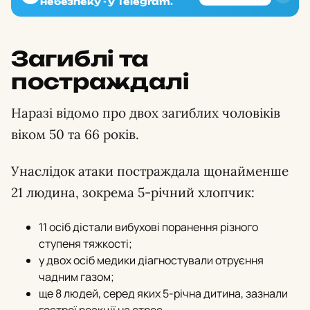
небезпеку - у Telegram.
Загиблі та
постраждалі
Наразі відомо про двох загиблих чоловіків
віком 50 та 66 років.
Унаслідок атаки постраждала щонайменше
21 людина, зокрема 5-річний хлопчик:
11 осіб дістали вибухові поранення різного
ступеня тяжкості;
у двох осіб медики діагностували отруєння
чадним газом;
ще 8 людей, серед яких 5-річна дитина, зазнали