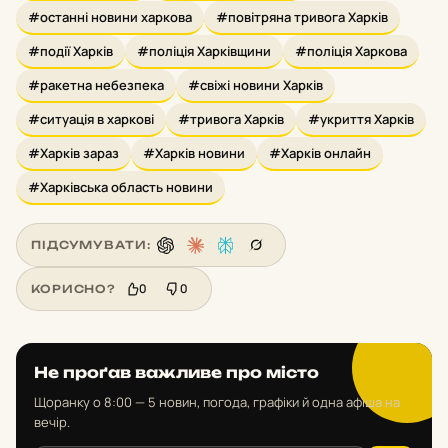
#останні новини харкова
#повітряна тривога Харків
#події Харків
#поліція Харківщини
#поліція Харкова
#ракетна небезпека
#свіжі новини Харків
#ситуація в харкові
#тривога Харків
#укриття Харків
#Харків зараз
#Харків новини
#Харків онлайн
#Харківська область новини
ПІДСУМУВАТИ:
0
0
КОРИСНО?
Не проґав важливе про місто
Щоранку о 8:00 — 5 новин, погода, графіки й одна афіша на
вечір.