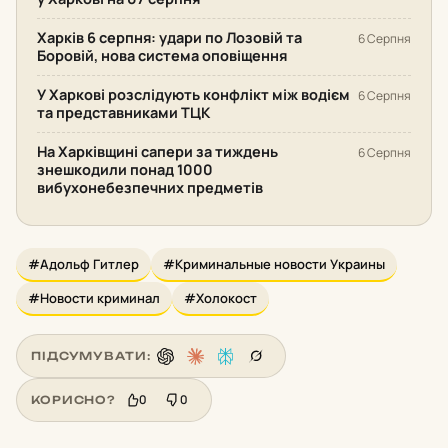
Харків 6 серпня: удари по Лозовій та
6 Серпня
Боровій, нова система оповіщення
У Харкові розслідують конфлікт між водієм
6 Серпня
та представниками ТЦК
На Харківщині сапери за тиждень
6 Серпня
знешкодили понад 1000
вибухонебезпечних предметів
#Адольф Гитлер
#Криминальные новости Украины
#Новости криминал
#Холокост
ПІДСУМУВАТИ:
0
0
КОРИСНО?