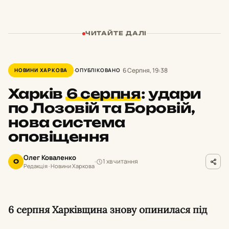
ЧИТАЙТЕ ДАЛІ
6 Серпня, 19:38
НОВИНИ ХАРКОВА
ОПУБЛІКОВАНО
Харків
6 серпня
:
удари
по Лозовій та Боровій,
нова система
оповіщення
Олег Коваленко
1 хв читання
О
Редакція · Новини Харкова
6 серпня Харківщина знову опинилася під
ворожими ударами: загинули люди в