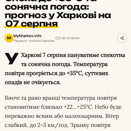
сонячна погода:
прогноз у Харкові на
07 серпня
MyKharkov.info
2 хв читання
M
Редакція · Новини Харкова
У
Харкові 7 серпня пануватиме спекотна
та сонячна погода. Температура
повітря прогріється до +35°С, суттєвих
опадів не очікується.
Вночі та рано вранці температура повітря
становитиме близько +22…+25°С. Небо буде
переважно ясним або малохмарним. Вітер
слабкий, до 2-3 км/год. Зранку повітря