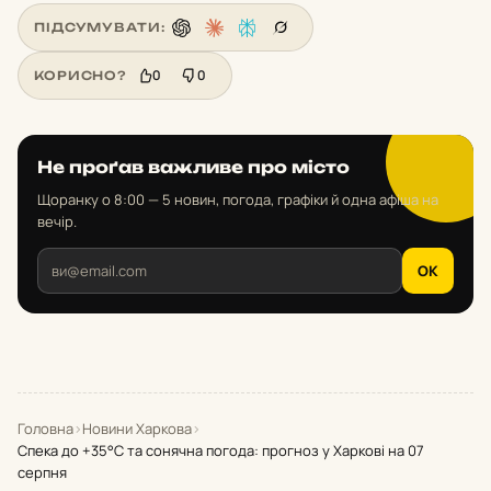
ПІДСУМУВАТИ:
0
0
КОРИСНО?
Не проґав важливе про місто
Щоранку о 8:00 — 5 новин, погода, графіки й одна афіша на
вечір.
OK
Головна
›
Новини Харкова
›
Спека до +35°С та сонячна погода: прогноз у Харкові на 07
серпня