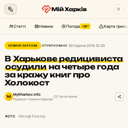
Мій Харків
Статті
Новини
Погода
Карта триво
+28°
Перейти
до
20 Серпня 2019, 22:20
НОВИНИ ХАРКОВА
ОПУБЛІКОВАНО
контенту
В
Харькове редицивиста
осудили
на четыре года
за кражу книг про
Холокост
MyKharkov.info
1 хв читання
M
Редакція · Новини Харкова
Адольф Гитлер
ФОТО