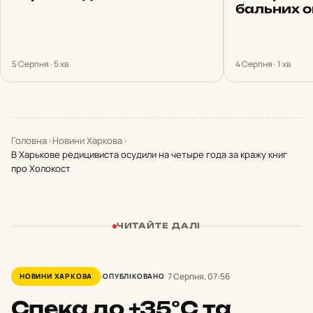
бальних о
5 Серпня · 5 хв
4 Серпня · 1 хв
Головна
›
Новини Харкова
›
В Харькове редицивиста осудили на четыре года за кражу книг
про Холокост
ЧИТАЙТЕ ДАЛІ
7 Серпня, 07:56
НОВИНИ ХАРКОВА
ОПУБЛІКОВАНО
Спека до +35°С та