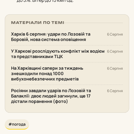
до 5%. Вітер до 15 км/год.
МАТЕРІАЛИ ПО ТЕМІ
Харків 6 серпня: удари по Лозовій та
6 Серпня
Боровій, нова система оповіщення
У Харкові розслідують конфлікт між водієм
6 Серпня
та представниками ТЦК
На Харківщині сапери за тиждень
6 Серпня
знешкодили понад 1000
вибухонебезпечних предметів
Росіяни завдали ударів по Лозовій та
6 Серпня
Балаклії: двоє людей загинули, ще 17
дістали поранення (фото)
#погода