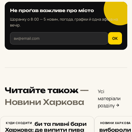
Не проґав важливе про місто
Щоранку о 8:00 — 5 новин, погода, графіки й одна афіша на
вечір.
OK
Читайте також
—
Усі
матеріали
Новини Харкова
розділу
Топові паби та пивні бари
КУДИ СХОДИТИ
Випускник
НОВИНИ ХАРКОВА
Харкова: де випити пива
вибороли 