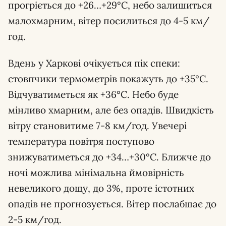
прогріється до +26…+29°С, небо залишиться
малохмарним, вітер посилиться до 4-5 км/
год.
Вдень у Харкові очікується пік спеки:
стовпчики термометрів покажуть до +35°С.
Відчуватиметься як +36°С. Небо буде
мінливо хмарним, але без опадів. Швидкість
вітру становитиме 7-8 км/год. Увечері
температура повітря поступово
знижуватиметься до +34…+30°С. Ближче до
ночі можлива мінімальна ймовірність
невеликого дощу, до 3%, проте істотних
опадів не прогнозується. Вітер послабшає до
2-5 км/год.