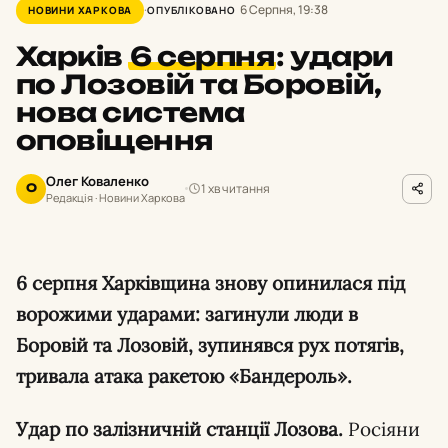
6 Серпня, 19:38
НОВИНИ ХАРКОВА
ОПУБЛІКОВАНО
Харків
6 серпня
:
удари
по Лозовій та Боровій,
нова система
оповіщення
Олег Коваленко
1 хв читання
О
Редакція · Новини Харкова
6 серпня Харківщина знову опинилася під
ворожими ударами: загинули люди в
Боровій та Лозовій, зупинявся рух потягів,
тривала атака ракетою «Бандероль».
Удар по залізничній станції Лозова.
Росіяни