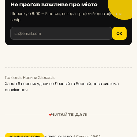
Не проґав важливе про місто
Щоранку о 8:00 — 5 новин, погода, графіки й одна афіша на
вечір.
OK
Головна
›
Новини Харкова
›
Харків 6 серпня: удари по Лозовій та Боровій, нова система
оповіщення
ЧИТАЙТЕ ДАЛІ
6 Серпня, 19:04
НОВИНИ ХАРКОВА
ОПУБЛІКОВАНО