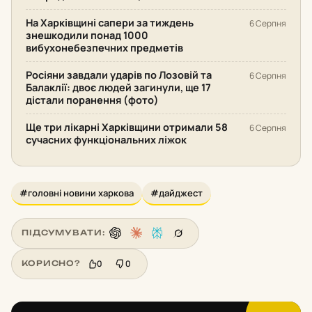
На Харківщині сапери за тиждень
6 Серпня
знешкодили понад 1000
вибухонебезпечних предметів
Росіяни завдали ударів по Лозовій та
6 Серпня
Балаклії: двоє людей загинули, ще 17
дістали поранення (фото)
Ще три лікарні Харківщини отримали 58
6 Серпня
сучасних функціональних ліжок
#головні новини харкова
#дайджест
ПІДСУМУВАТИ:
0
0
КОРИСНО?