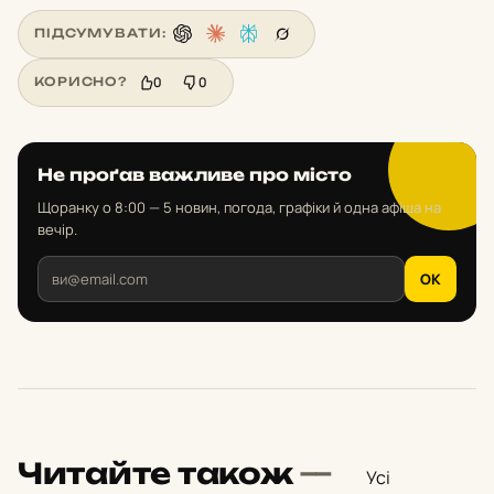
ПІДСУМУВАТИ:
0
0
КОРИСНО?
Не проґав важливе про місто
Щоранку о 8:00 — 5 новин, погода, графіки й одна афіша на
вечір.
OK
Читайте також
—
Усі