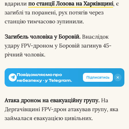
вдарили
по станції Лозова на Харківщині
, є
загиблі та поранені, рух потягів через
станцію тимчасово зупинили.
Загибель чоловіка у Боровій.
Внаслідок
удару FPV-дроном у Боровій загинув 45-
річний чоловік.
Повідомляємо про
✕
Підписатись
небезпеку - у Telegram.
Атака дроном на евакуаційну групу.
На
Дергачівщині FPV-дрон атакував групу, яка
займалася евакуацією цивільних.