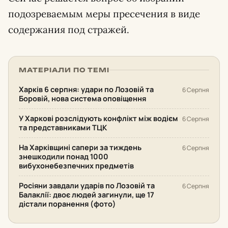
подозреваемым меры пресечения в виде
содержания под стражей.
МАТЕРІАЛИ ПО ТЕМІ
Харків 6 серпня: удари по Лозовій та
6 Серпня
Боровій, нова система оповіщення
У Харкові розслідують конфлікт між водієм
6 Серпня
та представниками ТЦК
На Харківщині сапери за тиждень
6 Серпня
знешкодили понад 1000
вибухонебезпечних предметів
Росіяни завдали ударів по Лозовій та
6 Серпня
Балаклії: двоє людей загинули, ще 17
дістали поранення (фото)