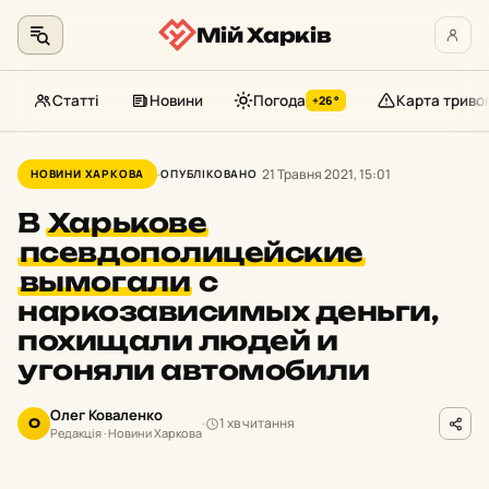
Мій Харків
Статті
Новини
Погода
Карта триво
+26°
Перейти
до
21 Травня 2021, 15:01
НОВИНИ ХАРКОВА
ОПУБЛІКОВАНО
контенту
В
Харькове
псевдополицейские
вымогали
с
наркозависимых деньги,
похищали людей и
угоняли автомобили
Олег Коваленко
1 хв читання
О
Редакція · Новини Харкова