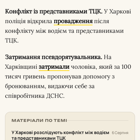
Конфлікт із представниками ТЦК.
У Харкові
поліція відкрила
провадження
після
конфлікту між водієм та представниками
ТЦК.
Затримання псевдорятувальника.
На
Харківщині
затримали
чоловіка, який за 100
тисяч гривень пропонував допомогу з
бронюванням, видаючи себе за
співробітника ДСНС.
МАТЕРІАЛИ ПО ТЕМІ
У Харкові розслідують конфлікт між водієм
6 Серпня
та представниками ТЦК