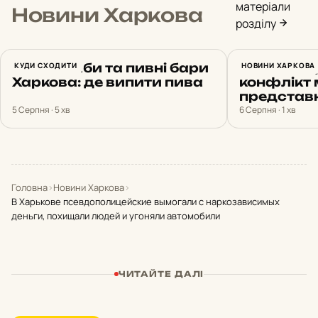
матеріали
Новини Харкова
розділу
Топові паби та пивні бари
КУДИ СХОДИТИ
У Харкові
НОВИНИ ХАРКОВА
Харкова: де випити пива
конфлікт 
представ
5 Серпня · 5 хв
6 Серпня · 1 хв
Головна
›
Новини Харкова
›
В Харькове псевдополицейские вымогали с наркозависимых
деньги, похищали людей и угоняли автомобили
ЧИТАЙТЕ ДАЛІ