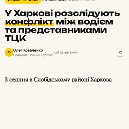
У Харкові розслідують
конфлікт
між водієм
та представниками
ТЦК
Олег Коваленко
1 хв читання
О
Редакція · Новини Харкова
3 серпня в Слобідському районі Харкова
сталася сутичка між водієм та
військовослужбовцями, які проводили
перевірку документів. Військовослужбовці
ТЦК застосували газовий балончик, що
спричинило хімічний опік очей у чоловіка.