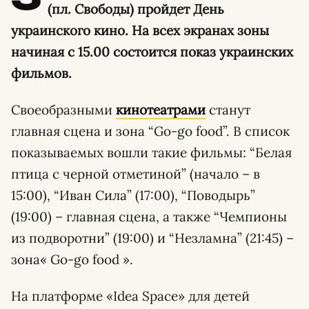
(пл. Свободы) пройдет День
украинского кино. На всех экранах зоны
начиная с 15.00 состоится показ украинских
фильмов.
Своеобразными
кинотеатрами
станут
главная сцена и зона “Go-go food”. В список
показываемых вошли такие фильмы: “Белая
птица с черной отметиной” (начало – в
15:00), “Иван Сила” (17:00), “Поводырь”
(19:00) – главная сцена, а также “Чемпионы
из подворотни” (19:00) и “Незламна” (21:45) –
зона« Go-go food ».
На платформе «Idea Space» для детей