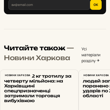
OK
Читайте також
—
Усі
матеріали
Новини Харкова
розділу
Продав 172 кг тротилу за
НОВИНИ ХАРКОВА
Доба на Х
НОВИНИ ХАРКОВА
четверту мільйона: на
людей заг
Харківщині
поранено 
спецпризначенці
ударів по
затримали торговця
області
вибухівкою