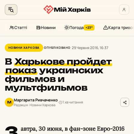
Мій Харків
Статті
Новини
Погода
Карта триво
+23°
Перейти
до
29 Червня 2016, 16:37
НОВИНИ ХАРКОВА
ОПУБЛІКОВАНО
контенту
В
Харькове пройдет
показ
украинских
фильмов и
мультфильмов
Маргарита Ривчаченко
1 хв читання
М
Редакція · Новини Харкова
З
автра, 30 июня, в фан-зоне Евро-2016