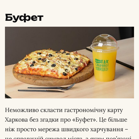
Буфет
Неможливо скласти гастрономічну карту
Харкова без згадки про «Буфет». Це більше
ніж просто мережа швидкого харчування –
це справжній символ міста, з яким пов’язані