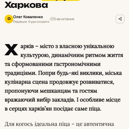
Харкова
Олег Коваленко
5 хв читання
О
Редакція · Куди сходити
Х
арків – місто з власною унікальною
культурою, динамічним ритмом життя
та сформованими гастрономічними
традиціями. Попри будь-які виклики, міська
кулінарна сцена продовжує розвиватися,
пропонуючи мешканцям та гостям
вражаючий вибір закладів. І особливе місце
в серцях харків’ян посідає саме піца.
Для когось ідеальна піца – це автентична