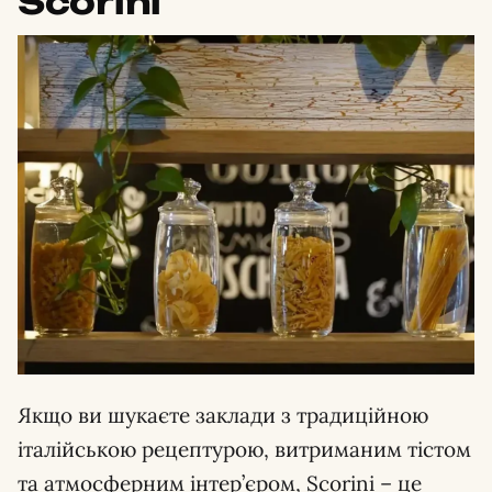
Scorini
Якщо ви шукаєте заклади з традиційною
італійською рецептурою, витриманим тістом
та атмосферним інтер’єром, Scorini – це