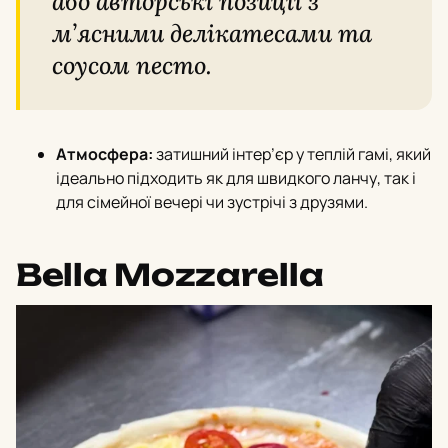
або авторські позиції з
м’ясними делікатесами та
соусом песто.
Атмосфера:
затишний інтер’єр у теплій гамі, який
ідеально підходить як для швидкого ланчу, так і
для сімейної вечері чи зустрічі з друзями.
Bella Mozzarella