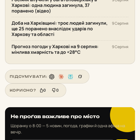
Харкові: одна людина загинула, 37
поранено (відео)
Доба на Харківщині: троє людей загинули,
9 Серпня
ще 25 поранено внаслідок ударів по
Харкову та області
Прогноз погоди у Харкові на 9 серпня:
9 Серпня
мінлива хмарність та до +28°С
ПІДСУМУВАТИ:
0
0
КОРИСНО?
Не проґав важливе про місто
Щоранку о 8:00 — 5 новин, погода, графіки й одна афіша на
вечір.