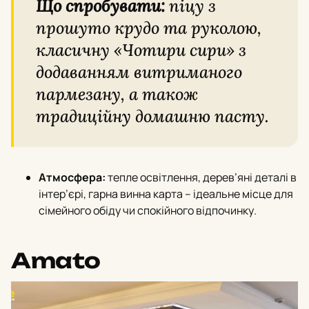
Що спробувати:
піцу з
прошуто крудо та руколою,
класичну «Чотири сири» з
додаванням витриманого
пармезану, а також
традиційну домашню пасту.
Атмосфера:
тепле освітлення, дерев’яні деталі в
інтер’єрi, гарна винна карта – ідеальне місце для
сімейного обіду чи спокійного відпочинку.
Amato