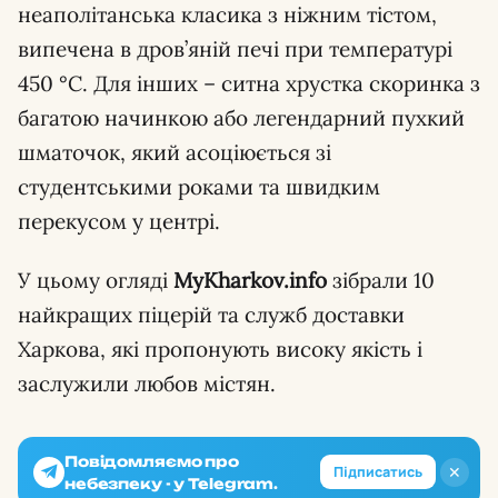
неаполітанська класика з ніжним тістом,
випечена в дров’яній печі при температурі
450 °C. Для інших – ситна хрустка скоринка з
багатою начинкою або легендарний пухкий
шматочок, який асоціюється зі
студентськими роками та швидким
перекусом у центрі.
У цьому огляді
MyKharkov.info
зібрали 10
найкращих піцерій та служб доставки
Харкова, які пропонують високу якість і
заслужили любов містян.
Повідомляємо про
✕
Підписатись
небезпеку - у Telegram.