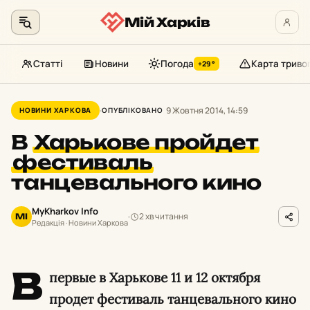
Мій Харків
Статті
Новини
Погода
Карта триво
+29°
Перейти
до
9 Жовтня 2014, 14:59
НОВИНИ ХАРКОВА
ОПУБЛІКОВАНО
контенту
В
Харькове пройдет
фестиваль
танцевального кино
MyKharkov Info
2 хв читання
MI
Редакція · Новини Харкова
В
первые в Харькове 11 и 12 октября
продет фестиваль танцевального кино