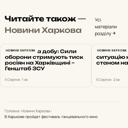
Читайте також
—
Усі
матеріали
Новини Харкова
розділу
23 атаки за добу: Сили
НОВИНИ ХАРКОВА
Синєгубов
НОВИНИ ХАРКОВА
оборони стримують тиск
ситуацію 
росіян на Харківщині –
станом на
Генштаб ЗСУ
5 Серпня · 1 хв
5 Серпня · 2 хв
Головна
›
Новини Харкова
›
В Харькове пройдет фестиваль танцевального кино