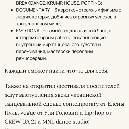
BREAKDANCE, KRUMP, HOUSE, POPPING;
DOCUMENTARY — 3 короткометражных фильма о
людях, которые добились огромных успехов в
танцевальном мире;
EMOTIONAL — самый неоднозначный блок, в
котором собраны работы, показывающие
внутренний мир танцора, его чувства и
переживания, мастерски переданы
режиссерами.
Каждый сможет найти что-то для себя.
Также на открытии фестиваля посетителей
ждут выступления звезд украинской
танцевальной сцены: contemporary от Елены
Пуль, vogue от Ули Головий и hip-hop от
CREW UA 21 и MNL dance studio!