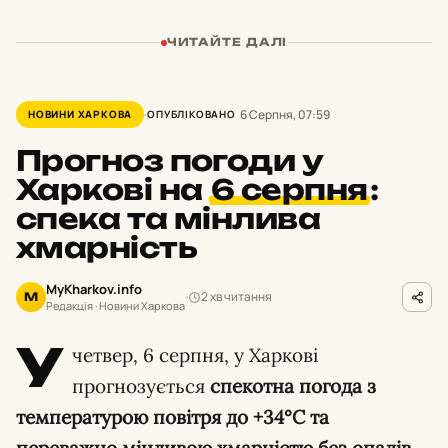
ЧИТАЙТЕ ДАЛІ
6 Серпня, 07:59
НОВИНИ ХАРКОВА
ОПУБЛІКОВАНО
Прогноз погоди у
Харкові на
6 серпня
:
спека та мінлива
хмарність
MyKharkov.info
2 хв читання
M
Редакція · Новини Харкова
У
четвер, 6 серпня, у Харкові
прогнозується
спекотна погода з
температурою повітря до +34°C та