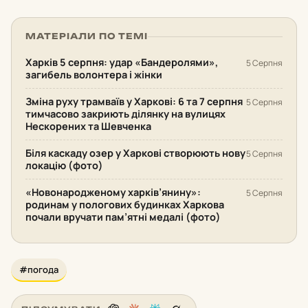
МАТЕРІАЛИ ПО ТЕМІ
Харків 5 серпня: удар «Бандеролями»,
5 Серпня
загибель волонтера і жінки
Зміна руху трамваїв у Харкові: 6 та 7 серпня
5 Серпня
тимчасово закриють ділянку на вулицях
Нескорених та Шевченка
Біля каскаду озер у Харкові створюють нову
5 Серпня
локацію (фото)
«Новонародженому харків’янину»:
5 Серпня
родинам у пологових будинках Харкова
почали вручати пам’ятні медалі (фото)
#погода