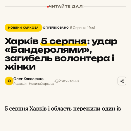
ЧИТАЙТЕ ДАЛІ
5 Серпня, 19:41
НОВИНИ ХАРКОВА
ОПУБЛІКОВАНО
Харків
5 серпня
:
удар
«Бандеролями»,
загибель волонтера і
жінки
Олег Коваленко
2 хв читання
О
Редакція · Новини Харкова
5 серпня Харків і область пережили один із
важчих днів літа. Вранці по місту вдарили
ворожі «Бандеролі», пошкодивши понад 30