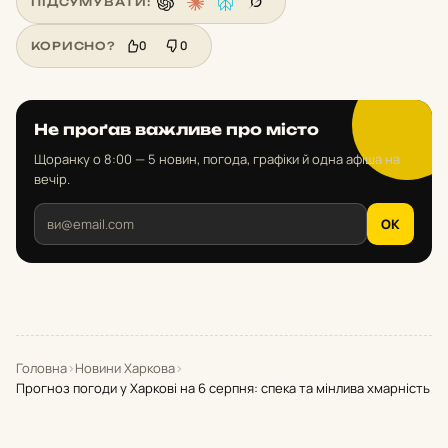
ПІДСУМУВАТИ:
0
0
КОРИСНО?
Не проґав важливе про місто
Щоранку о 8:00 — 5 новин, погода, графіки й одна афіша на
вечір.
OK
Головна
›
Новини Харкова
›
Прогноз погоди у Харкові на 6 серпня: спека та мінлива хмарність