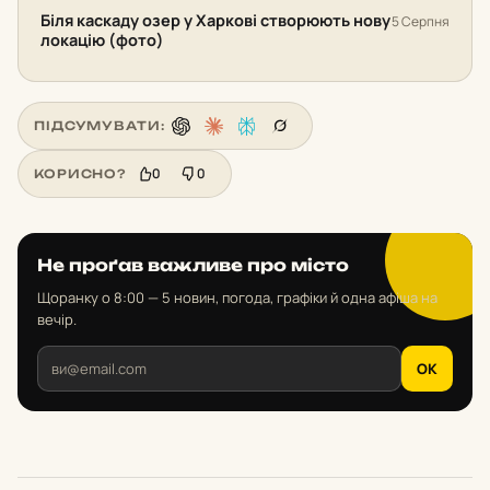
Біля каскаду озер у Харкові створюють нову
5 Серпня
локацію (фото)
ПІДСУМУВАТИ:
0
0
КОРИСНО?
Не проґав важливе про місто
Щоранку о 8:00 — 5 новин, погода, графіки й одна афіша на
вечір.
OK