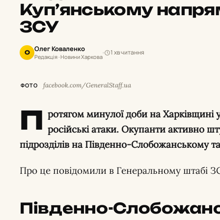
Куп’янському напря
ЗСУ
Олег Коваленко
1 хв читання
О
Редакція · Новини Харкова
facebook.com/GeneralStaff.ua
ФОТО
П
ротягом минулої доби на Харківщині у
російські атаки. Окупанти активно ш
підрозділів на Південно-Слобожанському т
Про це повідомили в Генеральному штабі З
Південно-Слобожан