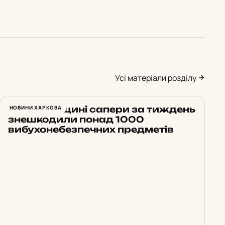
Усі матеріали розділу
На Харківщині сапери за тиждень
НОВИНИ ХАРКОВА
знешкодили понад 1000
вибухонебезпечних предметів