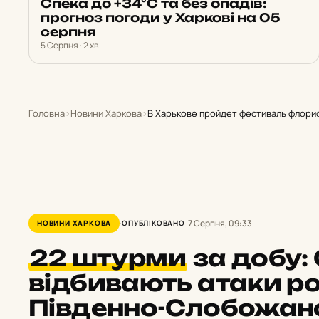
Спека до +34°С та без опадів:
прогноз погоди у Харкові на 05
серпня
5 Серпня · 2 хв
Головна
›
Новини Харкова
›
В Харькове пройдет фестиваль флорис
7 Серпня, 09:33
НОВИНИ ХАРКОВА
ОПУБЛІКОВАНО
22 штурми
за добу:
відбивають атаки ро
Південно-Слобожан