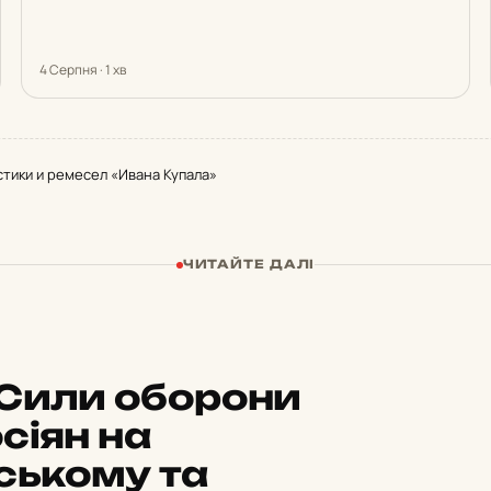
4 Серпня · 1 хв
тики и ремесел «Ивана Купала»
ЧИТАЙТЕ ДАЛІ
 Сили оборони
сіян на
ському та