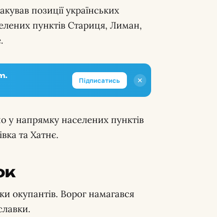
акував позиції українських
селених пунктів Стариця, Лиман,
.
m.
✕
Підписатись
ано у напрямку населених пунктів
івка та Хатнє.
ок
ки окупантів. Ворог намагався
славки.