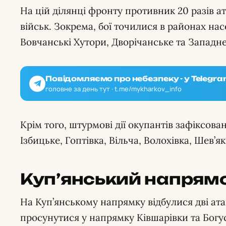
На цій ділянці фронту противник 20 разів ат
військ. Зокрема, бої точилися в районах на
Вовчанські Хутори, Дворічанське та Западне
Повідомляємо про небезпеку - у Telegra
головне за день тут · t.me/mykharkov_info
Крім того, штурмові дії окупантів зафіксов
Ізбицьке, Гоптівка, Вільча, Волохівка, Шев’як
Куп’янський напрям
На Куп’янському напрямку відбулися дві ата
просунутися у напрямку Ківшарівки та Богу