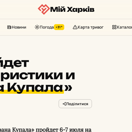
Мій Харків
Новини
Погода
Карта тривог
Катало
+31°
йдет
ристики и
а Купала
»
Поділитися
ана Купала» пройдет 6-7 июля на