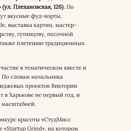
(ул. Плехановская, 126).
По
дут вкусные фуд-корты,
e, выставка картин, мастер-
рству, гутництву, песочной
 также плетению традиционных
частие в тематическом квесте и
. По словам начальника
миджевых проектов Виктории
 в Харькове не первый год, и
и масштабней.
конкурс красоты «СтудМисс
 «Startup Grind», на котором