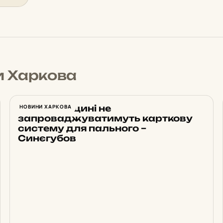
и Харкова
На Харківщині не
НОВИНИ ХАРКОВА
запроваджуватимуть карткову
систему для пального –
Синєгубов