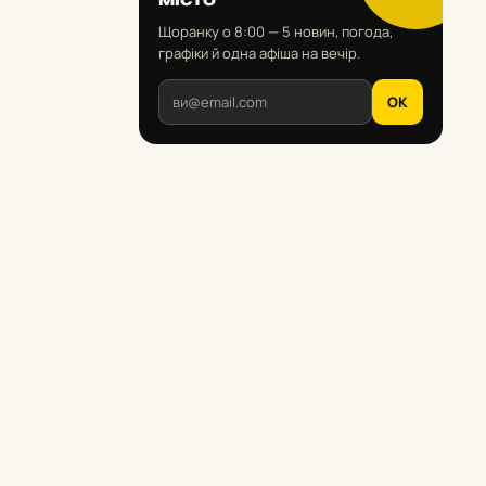
Щоранку о 8:00 — 5 новин, погода,
графіки й одна афіша на вечір.
OK