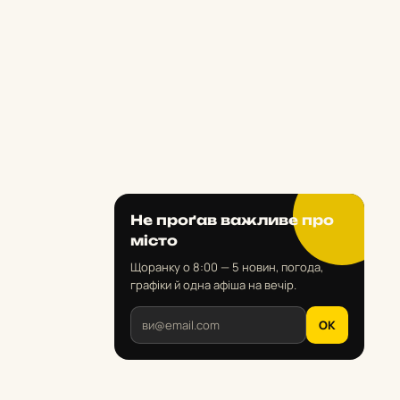
Не проґав важливе про
місто
Щоранку о 8:00 — 5 новин, погода,
графіки й одна афіша на вечір.
OK