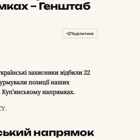
мках – Генштаб
Поділитися
країнські захисники відбили 22
турмували позиції наших
а Куп’янському напрямках.
СУ.
ський напрямок