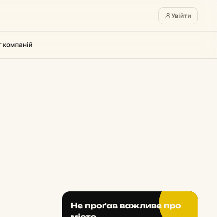
Увійти
г компаній
Не проґав важливе про
місто