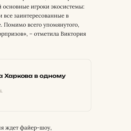
й основные игроки экосистемы:
 все заинтересованные в
. Помимо всего упомянутого,
рпризов», – отметила Виктория
ка Харкова в одному
і.
ия ждет файер-шоу,