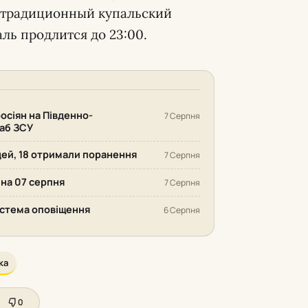
 традиционный купальский
аль продлится до 23:00.
осіян на Південно-
7 Серпня
аб ЗСУ
дей, 18 отримали поранення
7 Серпня
 на 07 серпня
7 Серпня
система оповіщення
6 Серпня
ка
0