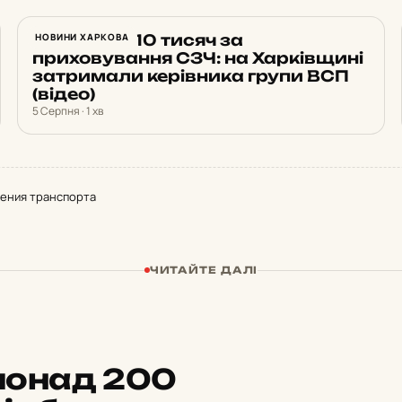
Вимагав $10 тисяч за
НОВИНИ ХАРКОВА
приховування СЗЧ: на Харківщині
затримали керівника групи ВСП
(відео)
5 Серпня · 1 хв
жения транспорта
ЧИТАЙТЕ ДАЛІ
 понад 200