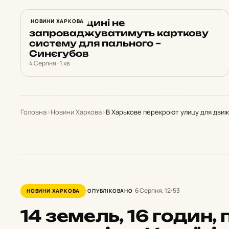
На Харківщині не
НОВИНИ ХАРКОВА
запроваджуватимуть карткову
систему для пального –
Синєгубов
4 Серпня · 1 хв
Головна
›
Новини Харкова
›
В Харькове перекроют улицу для дви
6 Серпня, 12:53
НОВИНИ ХАРКОВА
ОПУБЛІКОВАНО
14 земель, 16 годин,