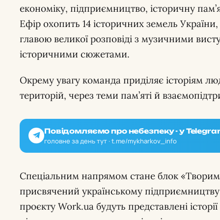
економіку, підприємництво, історичну пам’я
Ефір охопить 14 історичних земель України
главою великої розповіді з музичними вис
історичними сюжетами.
Окрему увагу команда приділяє історіям лю
територій, через теми пам’яті й взаємопідт
Повідомляємо про небезпеку - у Telegra
головне за день тут · t.me/mykharkov_info
Спеціальним напрямом стане блок «Творимо
присвячений українському підприємництву
проєкту Work.ua будуть представлені історії 