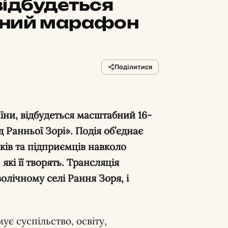
 відбудеться
рний марафон
Поділитися
Ранньої Зорі». Подія об’єднає
иків та підприємців навколо
які її творять. Трансляція
олічному селі Рання Зоря, і
ує суспільство, освіту,