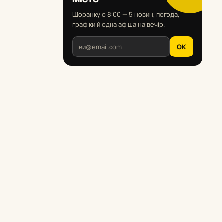
Щоранку о 8:00 — 5 новин, погода,
графіки й одна афіша на вечір.
OK