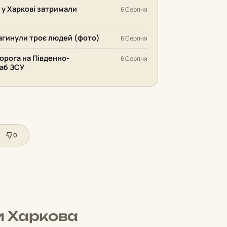
: у Харкові затримали
6 Серпня
 загинули троє людей (фото)
6 Серпня
орога на Південно-
6 Серпня
аб ЗСУ
0
и Харкова