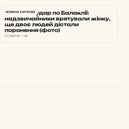
Ракетний удар по Балаклії:
НОВИНИ ХАРКОВА
надзвичайники врятували жінку,
ще двоє людей дістали
поранення (фото)
4 Серпня · 1 хв