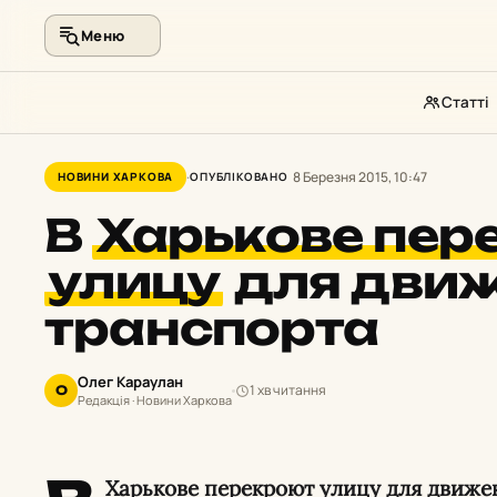
Меню
Статті
Перейти
до
8 Березня 2015, 10:47
НОВИНИ ХАРКОВА
ОПУБЛІКОВАНО
контенту
В
Харькове пер
улицу
для дви
транспорта
Олег Караулан
1 хв читання
О
Редакція · Новини Харкова
Харькове перекроют улицу для движе