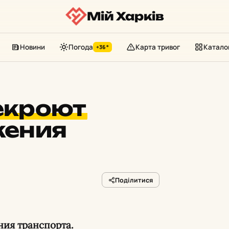
Мій Харків
Новини
Погода
Карта тривог
Катало
+36°
екроют
жения
Поділитися
ния транспорта.