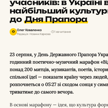
учасників: в Україні
найбільший культу
до
Дня Прапора
Олег Коваленко
1 хв читання
О
Редакція · Новини Харкова
23 серпня, у День Державного Прапора України, відбудеться масштабний 16-
годинний поетично-музичний марафон «Від 
понад 200 митців, музикантів, поетів, істор
спільної ідеї — показати країну через людей, 
розпочнеться о 05:27 зі сходом сонця у симв
триватиме до самого вечора.
В основі марафону — ідея, що культура форм