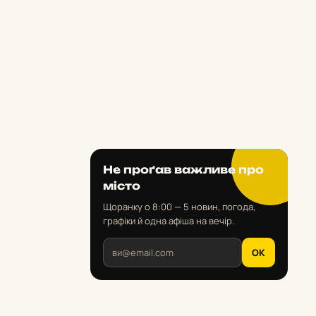
Не проґав важливе про
місто
Щоранку о 8:00 — 5 новин, погода,
графіки й одна афіша на вечір.
OK