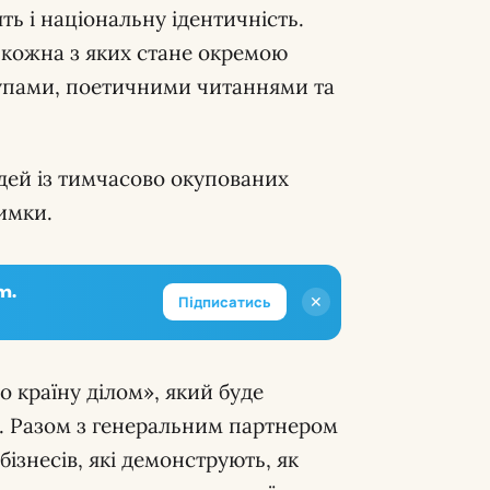
ть і національну ідентичність.
, кожна з яких стане окремою
тупами, поетичними читаннями та
дей із тимчасово окупованих
римки.
m.
✕
Підписатись
 країну ділом», який буде
. Разом з генеральним партнером
бізнесів, які демонструють, як