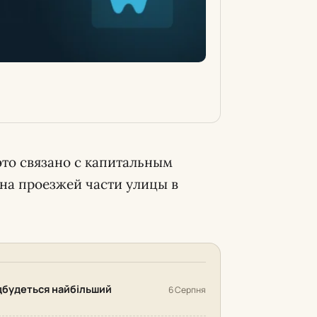
это связано с капитальным
на проезжей части улицы в
відбудеться найбільший
6 Серпня