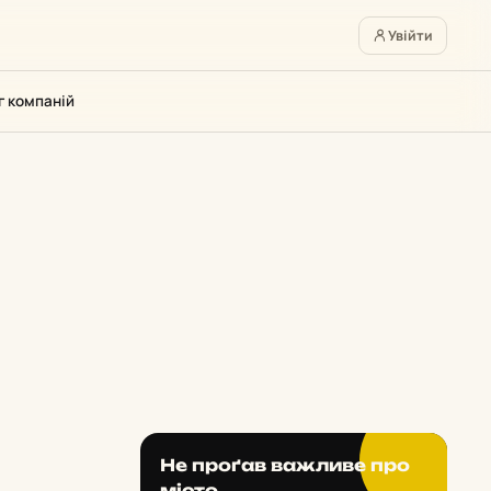
Увійти
г компаній
Не проґав важливе про
місто