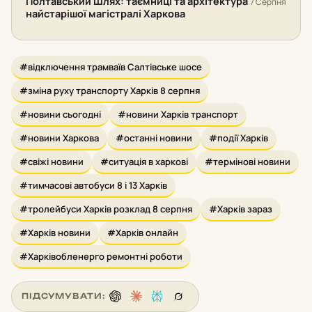
Полтавський Шлях: таємниці та архітектура
7 Серпня
найстарішої магістралі Харкова
#відключення трамваїв Салтівське шосе
#зміна руху транспорту Харків 8 серпня
#новини сьогодні
#новини Харків транспорт
#новини Харкова
#останні новини
#події Харків
#свіжі новини
#ситуація в харкові
#термінові новини
#тимчасові автобуси 8 і 13 Харків
#тролейбуси Харків розклад 8 серпня
#Харків зараз
#Харків новини
#Харків онлайн
#Харківобленерго ремонтні роботи
ПІДСУМУВАТИ: