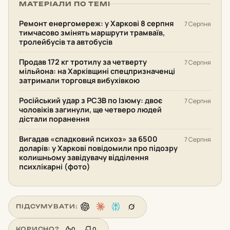
МАТЕРІАЛИ ПО ТЕМІ
Ремонт енергомереж: у Харкові 8 серпня
7 Серпня
тимчасово змінять маршрути трамваїв,
тролейбусів та автобусів
Продав 172 кг тротилу за четверту
7 Серпня
мільйона: на Харківщині спецпризначенці
затримали торговця вибухівкою
Російський удар з РСЗВ по Ізюму: двоє
7 Серпня
чоловіків загинули, ще четверо людей
дістали поранення
Вигадав «спадковий психоз» за 6500
7 Серпня
доларів: у Харкові повідомили про підозру
колишньому завідувачу відділення
психлікарні (фото)
ПІДСУМУВАТИ:
0
0
КОРИСНО?