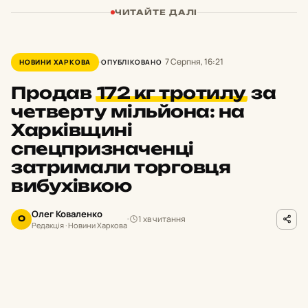
ЧИТАЙТЕ ДАЛІ
7 Серпня, 16:21
НОВИНИ ХАРКОВА
ОПУБЛІКОВАНО
Продав
172 кг тротилу
за
четверту мільйона: на
Харківщині
спецпризначенці
затримали торговця
вибухівкою
Олег Коваленко
1 хв читання
О
Редакція · Новини Харкова
hk.npu.gov.ua
ФОТО
а Харківщині правоохоронці