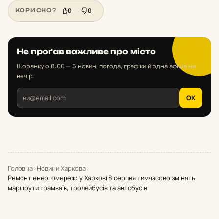
0
0
КОРИСНО?
Не проґав важливе про місто
Щоранку о 8:00 — 5 новин, погода, графіки й одна афіша на
вечір.
OK
Головна
›
Новини Харкова
›
Ремонт енергомереж: у Харкові 8 серпня тимчасово змінять
маршрути трамваїв, тролейбусів та автобусів