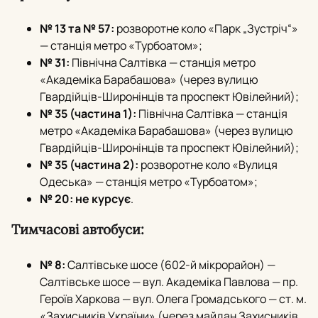
№ 13 та № 57:
розворотне коло «Парк „Зустріч“»
— станція метро «Турбоатом»;
№ 31:
Північна Салтівка — станція метро
«Академіка Барабашова» (через вулицю
Гвардійців-Широнінців та проспект Ювілейний);
№ 35 (частина 1):
Північна Салтівка — станція
метро «Академіка Барабашова» (через вулицю
Гвардійців-Широнінців та проспект Ювілейний);
№ 35 (частина 2):
розворотне коло «Вулиця
Одеська» — станція метро «Турбоатом»;
№ 20:
не курсує
.
Тимчасові автобуси:
№ 8:
Салтівське шосе (602-й мікрорайон) —
Салтівське шосе — вул.
Академіка Павлова — пр.
Героїв Харкова — вул.
Олега Громадського — ст.
м.
«Захисників України» (через майдан Захисників