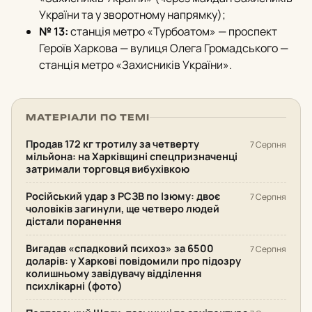
України та у зворотному напрямку);
№ 13:
станція метро «Турбоатом» — проспект
Героїв Харкова — вулиця Олега Громадського —
станція метро «Захисників України».
МАТЕРІАЛИ ПО ТЕМІ
Продав 172 кг тротилу за четверту
7 Серпня
мільйона: на Харківщині спецпризначенці
затримали торговця вибухівкою
Російський удар з РСЗВ по Ізюму: двоє
7 Серпня
чоловіків загинули, ще четверо людей
дістали поранення
Вигадав «спадковий психоз» за 6500
7 Серпня
доларів: у Харкові повідомили про підозру
колишньому завідувачу відділення
психлікарні (фото)