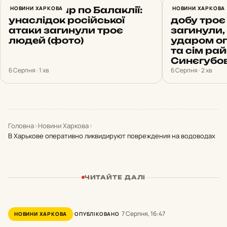
Нічний удар по Балаклії:
НОВИНИ ХАРКОВА
Обстріли 
НОВИНИ ХАРКОВА
унаслідок російської
добу троє
атаки загинули троє
загинули, 
людей (фото)
ударом о
та сім рай
Синєгубо
6 Серпня · 1 хв
6 Серпня · 2 хв
Головна
›
Новини Харкова
›
В Харькове оперативно ликвидируют повреждения на водоводах
ЧИТАЙТЕ ДАЛІ
7 Серпня, 16:47
НОВИНИ ХАРКОВА
ОПУБЛІКОВАНО