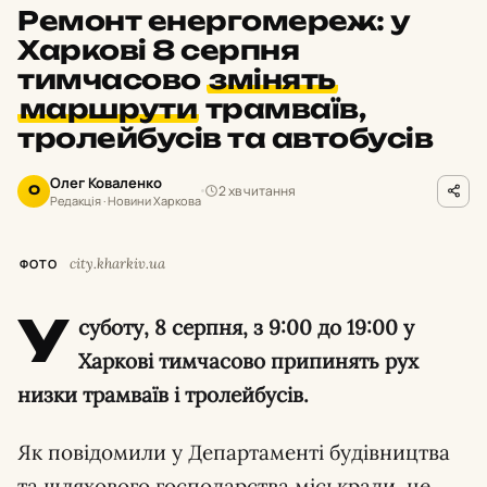
Ремонт енергомереж: у
Харкові 8 серпня
тимчасово
змінять
маршрути
трамваїв,
тролейбусів та автобусів
Олег Коваленко
2 хв читання
О
Редакція · Новини Харкова
city.kharkiv.ua
ФОТО
У
суботу,
8 серпня,
з 9:
00 до 19:
00 у
Харкові тимчасово припинять рух
низки трамваїв і тролейбусів.
Як повідомили у Департаменті будівництва
та шляхового господарства міськради,
це