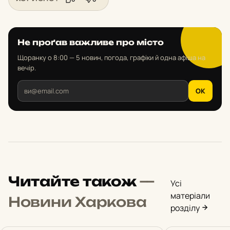
Не проґав важливе про місто
Щоранку о 8:00 — 5 новин, погода, графіки й одна афіша на
вечір.
OK
Читайте також
—
Усі
матеріали
Новини Харкова
розділу