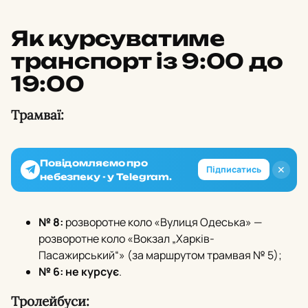
Як курсуватиме
транспорт із 9:00 до
19:00
Трамваї:
Повідомляємо про
✕
Підписатись
небезпеку - у Telegram.
№ 8:
розворотне коло «Вулиця Одеська» —
розворотне коло «Вокзал „Харків-
Пасажирський“» (за маршрутом трамвая № 5);
№ 6:
не курсує
.
Тролейбуси: