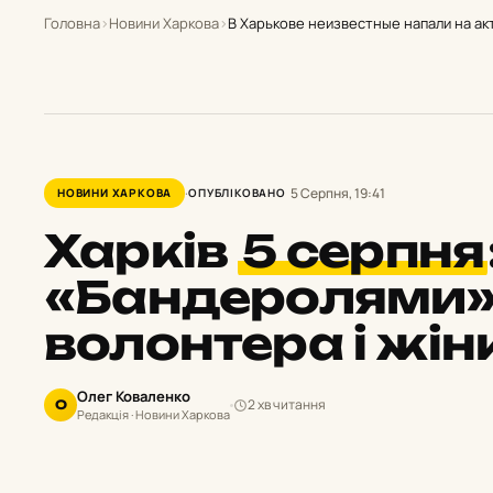
Головна
›
Новини Харкова
›
В Харькове неизвестные напали на ак
5 Серпня, 19:41
НОВИНИ ХАРКОВА
ОПУБЛІКОВАНО
Харків
5 серпня
«Бандеролями»,
волонтера і жін
Олег Коваленко
2 хв читання
О
Редакція · Новини Харкова