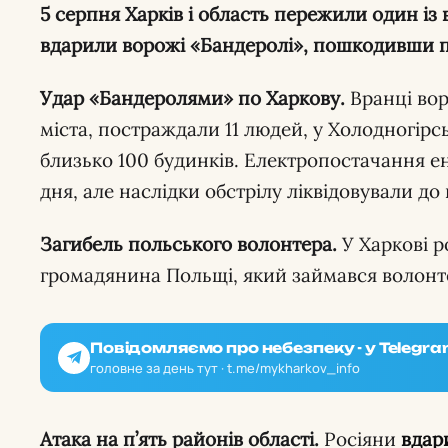
5 серпня Харків і область пережили один із важчих днів літа. Вранці по місту
вдарили ворожі «Бандеролі», пошкодивши п
Удар «Бандеролями» по Харкову.
Вранці во
міста, постраждали 11 людей, у Холодногірс
близько 100 будинків. Електропостачання е
дня, але наслідки обстрілу ліквідовували до
Загибель польського волонтера.
У Харкові р
громадянина Польщі, який займався волонт
Повідомляємо про небезпеку - у Telegra
головне за день тут · t.me/mykharkov_info
Атака на п’ять районів області.
Росіяни
вдар