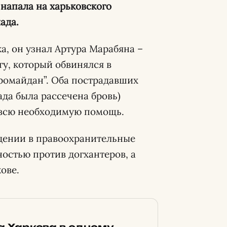
к напала на харьковского
ада.
а, он узнал Артура Марабяна –
гу, который обвинялся в
ромайдан”. Оба пострадавших
да была рассечена бровь)
и всю необходимую помощь.
адении в правоохранительные
остью против догхантеров, а
ове.