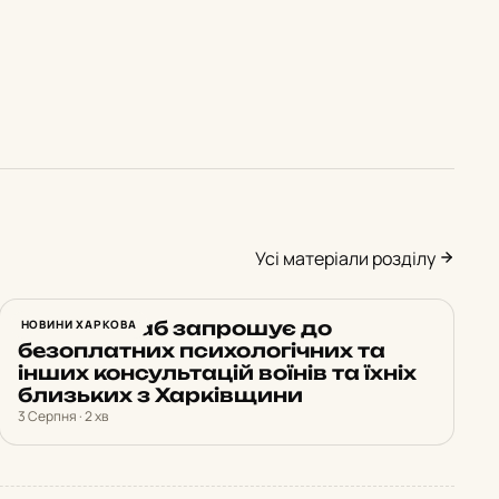
Усі матеріали розділу
Ветеран Хаб запрошує до
НОВИНИ ХАРКОВА
безоплатних психологічних та
інших консультацій воїнів та їхніх
близьких з Харківщини
3 Серпня · 2 хв