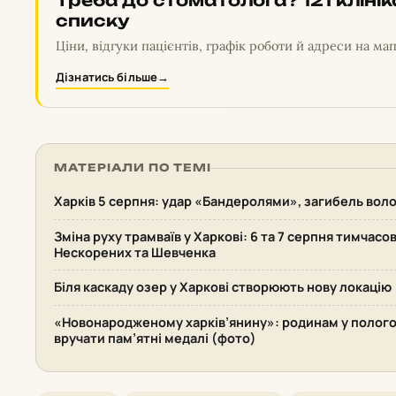
Треба до стоматолога? 121 кліні
списку
Ціни, відгуки пацієнтів, графік роботи й адреси на мап
Дізнатись більше
→
МАТЕРІАЛИ ПО ТЕМІ
Харків 5 серпня: удар «Бандеролями», загибель воло
Зміна руху трамваїв у Харкові: 6 та 7 серпня тимчасо
Нескорених та Шевченка
Біля каскаду озер у Харкові створюють нову локацію
«Новонародженому харків’янину»: родинам у полого
вручати пам’ятні медалі (фото)