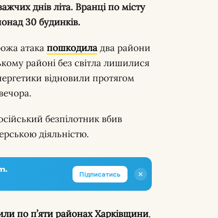
онад 30 будинків.
рожа атака
пошкодила
два райони
ькому районі без світла лишилися
нергетики відновили протягом
 вечора.
осійський безпілотник вбив
ерською діяльністю.
m.
✕
Підписатись
или по п’яти районах Харківщини
,