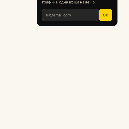
графіки й одна афіша на вечір.
OK