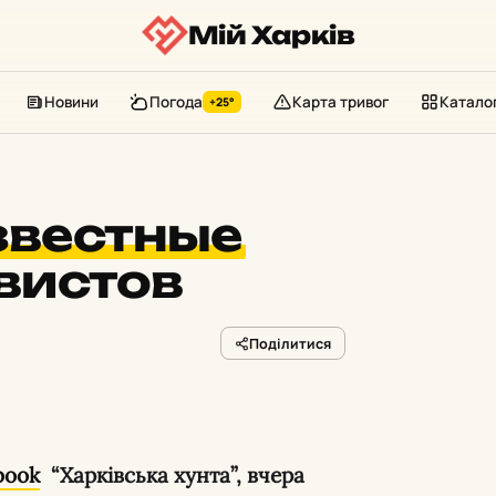
Мій Харків
Новини
Погода
Карта тривог
Катало
+25°
звестные
вистов
Поділитися
book
“Харківська хунта”, вчера