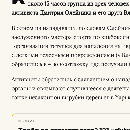
около 15 часов группа из трех челове
активиста Дмитрия Олейника и его друга Вл
В одном из нападавших, по словам Олейник
заслуженного мастера спорта по кикбоксин
“организации титушек для нападения на Ев
с легкими телесными повреждениями (у Вла
обратились в 4-ю неотложку, где получил
Активисты обратились с заявлением о нап
органы и связывают случившееся с деятельн
также незаконной вырубки деревьев в Харьк
РЕКЛАМА