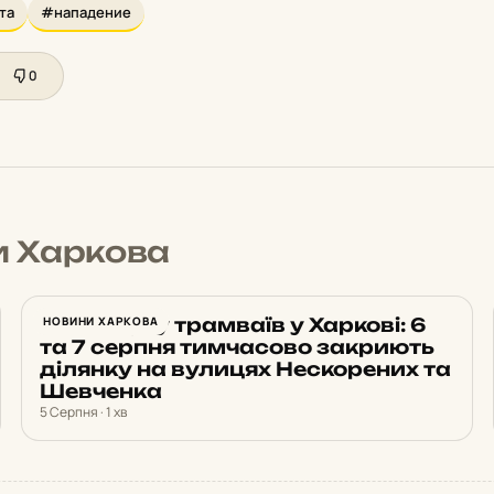
та
#нападение
0
и Харкова
Зміна руху трамваїв у Харкові: 6
НОВИНИ ХАРКОВА
та 7 серпня тимчасово закриють
ділянку на вулицях Нескорених та
Шевченка
5 Серпня · 1 хв