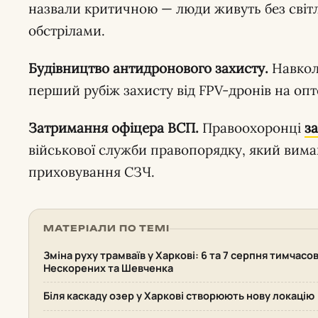
назвали критичною — люди живуть без світл
обстрілами.
Будівництво антидронового захисту.
Навкол
перший рубіж захисту від FPV-дронів на опт
Затримання офіцера ВСП.
Правоохоронці
з
військової служби правопорядку, який вимаг
приховування СЗЧ.
МАТЕРІАЛИ ПО ТЕМІ
Зміна руху трамваїв у Харкові: 6 та 7 серпня тимчасо
Нескорених та Шевченка
Біля каскаду озер у Харкові створюють нову локацію