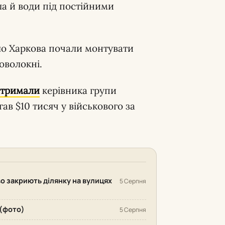
а й води під постійними
о Харкова почали монтувати
оволокні.
атримали
керівника групи
ав $10 тисяч у військового за
во закриють ділянку на вулицях
5 Серпня
 (фото)
5 Серпня