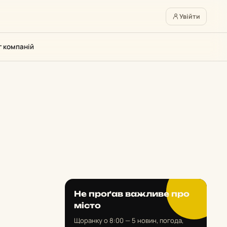
Увійти
г компаній
Не проґав важливе про
місто
Щоранку о 8:00 — 5 новин, погода,