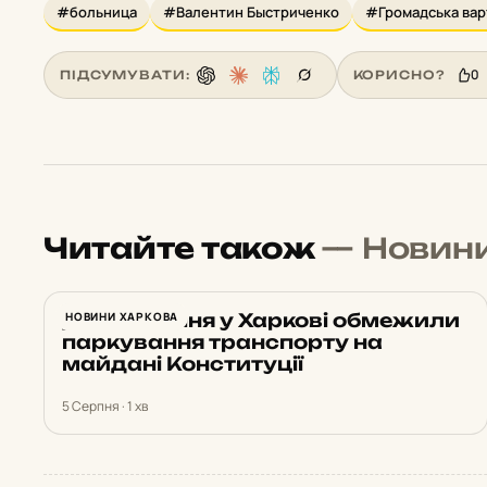
#больница
#Валентин Быстриченко
#Громадська вар
0
ПІДСУМУВАТИ:
КОРИСНО?
Читайте також
— Новин
До 10 серпня у Харкові обмежили
НОВИНИ ХАРКОВА
паркування транспорту на
майдані Конституції
5 Серпня · 1 хв