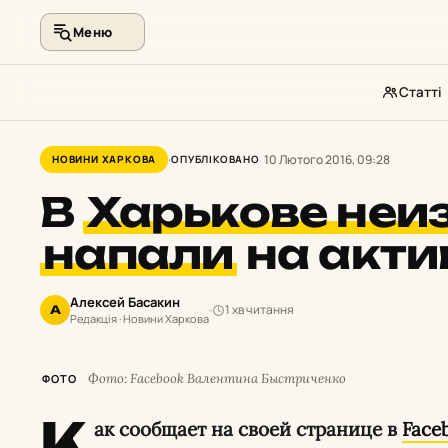
Меню
Статті
Перейти
до
10 Лютого 2016, 09:28
НОВИНИ ХАРКОВА
ОПУБЛІКОВАНО
контенту
В
Харькове неи
напали
на акти
Алексей Басакин
1 хв читання
А
Редакція · Новини Харкова
Фото: Facebook Валентина Быстриченко
ФОТО
К
ак сообщает на своей странице в
Face