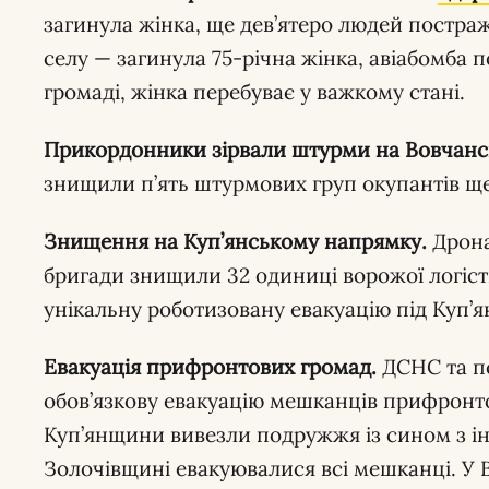
загинула жінка, ще дев’ятеро людей постр
селу — загинула 75-річна жінка, авіабомба 
громаді, жінка перебуває у важкому стані.
Прикордонники зірвали штурми на Вовчанс
знищили п’ять штурмових груп окупантів ще
Знищення на Куп’янському напрямку.
Дрона
бригади знищили 32 одиниці ворожої логісти
унікальну роботизовану евакуацію під Куп’я
Евакуація прифронтових громад.
ДСНС та п
обов’язкову евакуацію мешканців прифронто
Куп’янщини вивезли подружжя із сином з інв
Золочівщині евакуювалися всі мешканці. У В