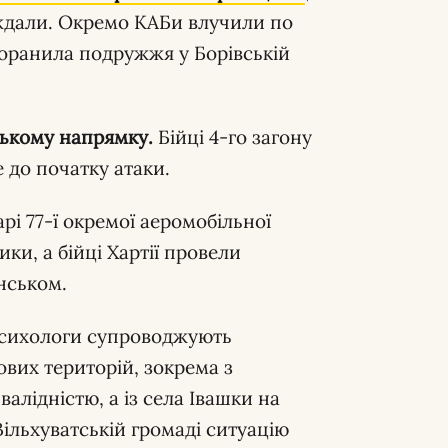
аждали. Окремо КАБи влучили по
поранила подружжя у Борівській
ькому напрямку.
Бійці 4-го загону
 до початку атаки.
рі 77-ї окремої аеромобільної
ки, а бійці Хартії провели
нськом.
сихологи супроводжують
вих територій, зокрема з
алідністю, а із села Івашки на
ільхуватській громаді ситуацію