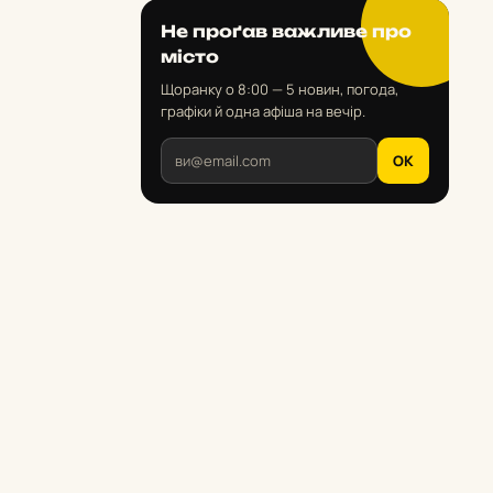
Не проґав важливе про
місто
Щоранку о 8:00 — 5 новин, погода,
графіки й одна афіша на вечір.
OK