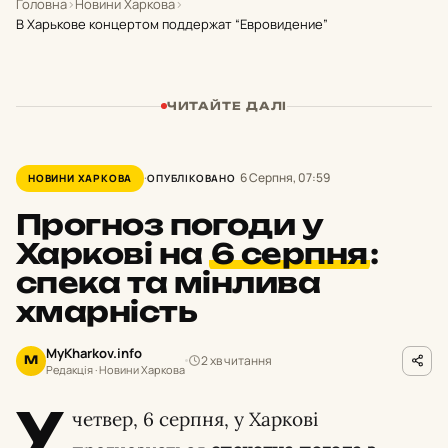
Головна
›
Новини Харкова
›
В Харькове концертом поддержат “Евровидение”
ЧИТАЙТЕ ДАЛІ
6 Серпня, 07:59
НОВИНИ ХАРКОВА
ОПУБЛІКОВАНО
Прогноз погоди у
Харкові на
6 серпня
:
спека та мінлива
хмарність
MyKharkov.info
2 хв читання
M
Редакція · Новини Харкова
У
четвер, 6 серпня, у Харкові