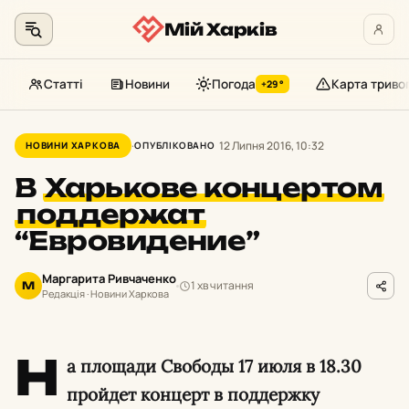
Мій Харків
Статті
Новини
Погода
Карта триво
+29°
Перейти
до
12 Липня 2016, 10:32
НОВИНИ ХАРКОВА
ОПУБЛІКОВАНО
контенту
В
Харькове концертом
поддержат
“Евровидение”
Маргарита Ривчаченко
1 хв читання
М
Редакція · Новини Харкова
Н
а площади Свободы 17 июля в 18.30
пройдет концерт в поддержку