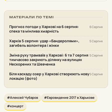
МАТЕРІАЛИ ПО ТЕМІ
Прогноз погоди у Харкові на 6 серпня:
6 Серпня
спека та мінлива хмарність
Харків 5 серпня: удар «Бандеролями»,
5 Серпня
загибель волонтера і жінки
Зміна руху трамваїв у Харкові: 6 та 7 серпня
5 Серпня
тимчасово закриють ділянку на вулицях
Нескорених та Шевченка
Біля каскаду озер у Харкові створюють нову
5 Серпня
локацію (фото)
#Алексей Чубаров
#Евровидение 2017 в Харькове
#концерт