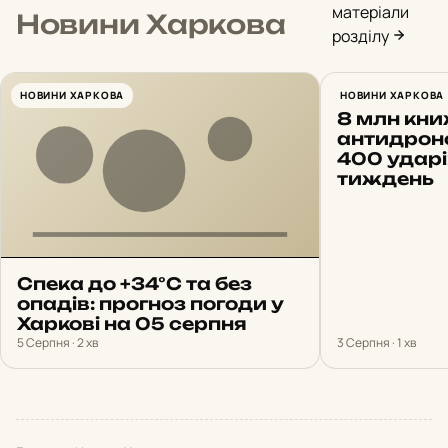
матеріали
Новини Харкова
розділу
НОВИНИ ХАРКОВА
Харків 3 
НОВИНИ ХАРКОВА
8 млн кни
антидроно
400 ударі
тиждень
Спека до +34°С та без
опадів: прогноз погоди у
Харкові на 05 серпня
5 Серпня · 2 хв
3 Серпня · 1 хв