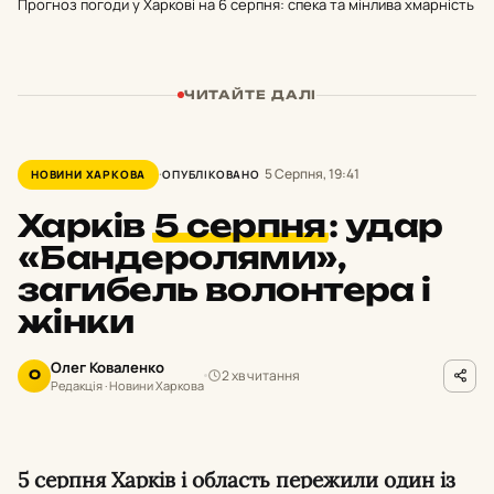
Прогноз погоди у Харкові на 6 серпня: спека та мінлива хмарність
ЧИТАЙТЕ ДАЛІ
5 Серпня, 19:41
НОВИНИ ХАРКОВА
ОПУБЛІКОВАНО
Харків
5 серпня
:
удар
«Бандеролями»,
загибель волонтера і
жінки
Олег Коваленко
2 хв читання
О
Редакція · Новини Харкова
5 серпня Харків і область пережили один із