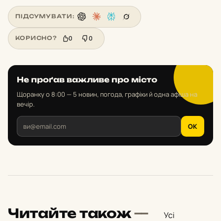
ПІДСУМУВАТИ:
0
0
КОРИСНО?
Не проґав важливе про місто
Щоранку о 8:00 — 5 новин, погода, графіки й одна афіша на
вечір.
OK
Читайте також
—
Усі