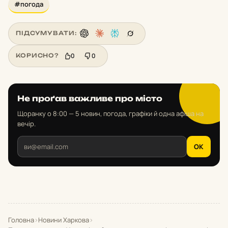
#погода
ПІДСУМУВАТИ:
0
0
КОРИСНО?
Не проґав важливе про місто
Щоранку о 8:00 — 5 новин, погода, графіки й одна афіша на
вечір.
OK
Головна
›
Новини Харкова
›