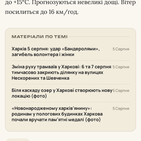
до +15°C. Прогнозуються невеликі дощі. Вітер
посилиться до 16 км/год.
МАТЕРІАЛИ ПО ТЕМІ
Харків 5 серпня: удар «Бандеролями»,
5 Серпня
загибель волонтера і жінки
Зміна руху трамваїв у Харкові: 6 та 7 серпня
5 Серпня
тимчасово закриють ділянку на вулицях
Нескорених та Шевченка
Біля каскаду озер у Харкові створюють нову
5 Серпня
локацію (фото)
«Новонародженому харків’янину»:
5 Серпня
родинам у пологових будинках Харкова
почали вручати пам’ятні медалі (фото)