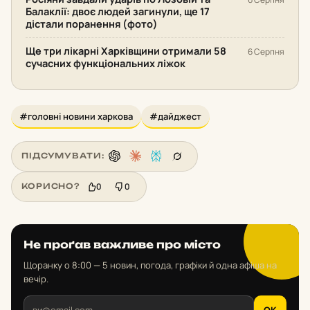
Балаклії: двоє людей загинули, ще 17
дістали поранення (фото)
Ще три лікарні Харківщини отримали 58
6 Серпня
сучасних функціональних ліжок
#головні новини харкова
#дайджест
ПІДСУМУВАТИ:
0
0
КОРИСНО?
Не проґав важливе про місто
Щоранку о 8:00 — 5 новин, погода, графіки й одна афіша на
вечір.
OK