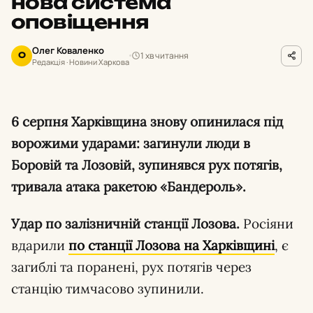
нова система
оповіщення
Олег Коваленко
1 хв читання
О
Редакція · Новини Харкова
6 серпня Харківщина знову опинилася під
ворожими ударами: загинули люди в
Боровій та Лозовій, зупинявся рух потягів,
тривала атака ракетою «Бандероль».
Удар по залізничній станції Лозова.
Росіяни
вдарили
по станції Лозова на Харківщині
, є
загиблі та поранені, рух потягів через
станцію тимчасово зупинили.