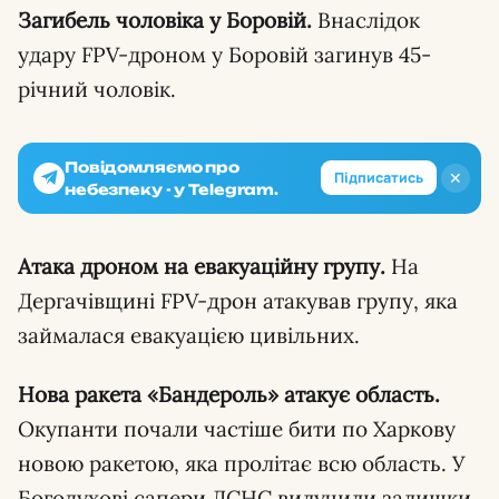
Загибель чоловіка у Боровій.
Внаслідок
удару FPV-дроном у Боровій загинув 45-
річний чоловік.
Повідомляємо про
✕
Підписатись
небезпеку - у Telegram.
Атака дроном на евакуаційну групу.
На
Дергачівщині FPV-дрон атакував групу, яка
займалася евакуацією цивільних.
Нова ракета «Бандероль» атакує область.
Окупанти почали частіше бити по Харкову
новою ракетою, яка пролітає всю область. У
Богодухові сапери ДСНС вилучили залишки