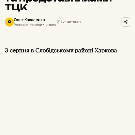
ТЦК
Олег Коваленко
1 хв читання
О
Редакція · Новини Харкова
3 серпня в Слобідському районі Харкова
сталася сутичка між водієм та
військовослужбовцями, які проводили
перевірку документів. Військовослужбовці
ТЦК застосували газовий балончик, що
спричинило хімічний опік очей у чоловіка.
60-річний харків’янин звернувся до поліції з
повідомленням про конфлікт з
представниками територіального центру