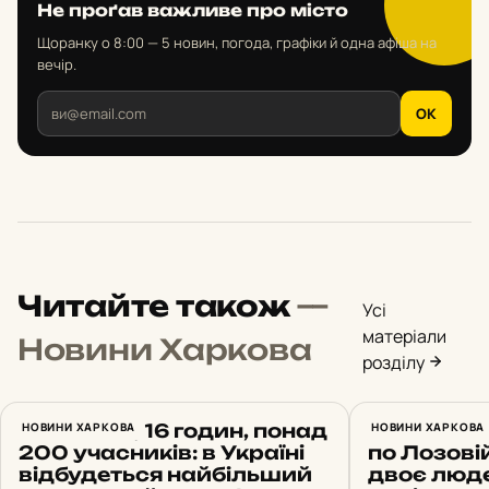
Не проґав важливе про місто
Щоранку о 8:00 — 5 новин, погода, графіки й одна афіша на
вечір.
OK
Читайте також
—
Усі
матеріали
Новини Харкова
розділу
14 земель, 16 годин, понад
НОВИНИ ХАРКОВА
Росіяни з
НОВИНИ ХАРКОВА
200 учасників: в Україні
по Лозовій
відбудеться найбільший
двоє люде