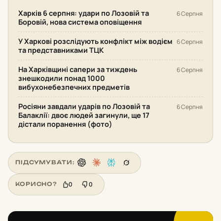
Харків 6 серпня: удари по Лозовій та
6 Серпня
Боровій, нова система оповіщення
У Харкові розслідують конфлікт між водієм
6 Серпня
та представниками ТЦК
На Харківщині сапери за тиждень
6 Серпня
знешкодили понад 1000
вибухонебезпечних предметів
Росіяни завдали ударів по Лозовій та
6 Серпня
Балаклії: двоє людей загинули, ще 17
дістали поранення (фото)
ПІДСУМУВАТИ:
0
0
КОРИСНО?