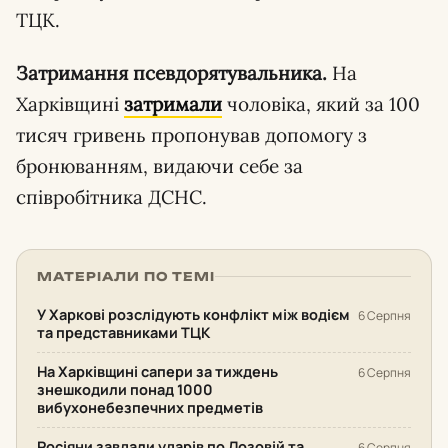
ТЦК.
Затримання псевдорятувальника.
На
Харківщині
затримали
чоловіка, який за 100
тисяч гривень пропонував допомогу з
бронюванням, видаючи себе за
співробітника ДСНС.
МАТЕРІАЛИ ПО ТЕМІ
У Харкові розслідують конфлікт між водієм
6 Серпня
та представниками ТЦК
На Харківщині сапери за тиждень
6 Серпня
знешкодили понад 1000
вибухонебезпечних предметів
Росіяни завдали ударів по Лозовій та
6 Серпня