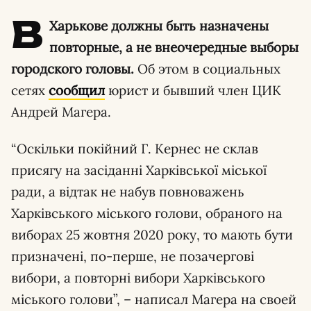
В
Харькове должны быть назначены
повторные, а не внеочередные выборы
городского головы.
Об этом в социальных
сетях
сообщил
юрист и бывший член ЦИК
Андрей Магера.
“Оскільки покійний Г. Кернес не склав
присягу на засіданні Харківської міської
ради, а відтак не набув повноважень
Харківського міського голови, обраного на
виборах 25 жовтня 2020 року, то мають бути
призначені, по-перше, не позачергові
вибори, а повторні вибори Харківського
міського голови”, – написал Магера на своей