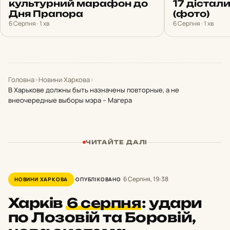
культурний марафон до
17 дістал
Дня Прапора
(фото)
6 Серпня · 1 хв
6 Серпня · 1 хв
Головна
›
Новини Харкова
›
В Харькове должны быть назначены повторные, а не
внеочередные выборы мэра – Магера
ЧИТАЙТЕ ДАЛІ
6 Серпня, 19:38
НОВИНИ ХАРКОВА
ОПУБЛІКОВАНО
Харків
6 серпня
:
удари
по Лозовій та Боровій,